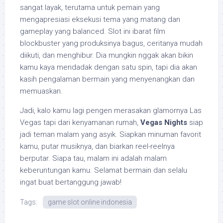
sangat layak, terutama untuk pemain yang
mengapresiasi eksekusi tema yang matang dan
gameplay yang balanced. Slot ini ibarat film
blockbuster yang produksinya bagus, ceritanya mudah
diikuti, dan menghibur. Dia mungkin nggak akan bikin
kamu kaya mendadak dengan satu spin, tapi dia akan
kasih pengalaman bermain yang menyenangkan dan
memuaskan.
Jadi, kalo kamu lagi pengen merasakan glamornya Las
Vegas tapi dari kenyamanan rumah,
Vegas Nights
siap
jadi teman malam yang asyik. Siapkan minuman favorit
kamu, putar musiknya, dan biarkan reel-reelnya
berputar. Siapa tau, malam ini adalah malam
keberuntungan kamu. Selamat bermain dan selalu
ingat buat bertanggung jawab!
Tags:
game slot online indonesia