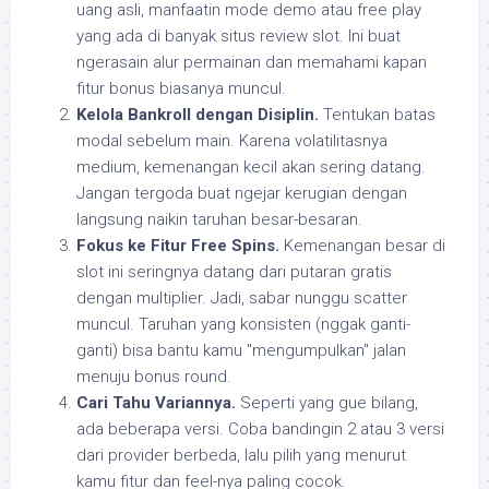
uang asli, manfaatin mode demo atau free play
yang ada di banyak situs review slot. Ini buat
ngerasain alur permainan dan memahami kapan
fitur bonus biasanya muncul.
Kelola Bankroll dengan Disiplin.
Tentukan batas
modal sebelum main. Karena volatilitasnya
medium, kemenangan kecil akan sering datang.
Jangan tergoda buat ngejar kerugian dengan
langsung naikin taruhan besar-besaran.
Fokus ke Fitur Free Spins.
Kemenangan besar di
slot ini seringnya datang dari putaran gratis
dengan multiplier. Jadi, sabar nunggu scatter
muncul. Taruhan yang konsisten (nggak ganti-
ganti) bisa bantu kamu "mengumpulkan" jalan
menuju bonus round.
Cari Tahu Variannya.
Seperti yang gue bilang,
ada beberapa versi. Coba bandingin 2 atau 3 versi
dari provider berbeda, lalu pilih yang menurut
kamu fitur dan feel-nya paling cocok.