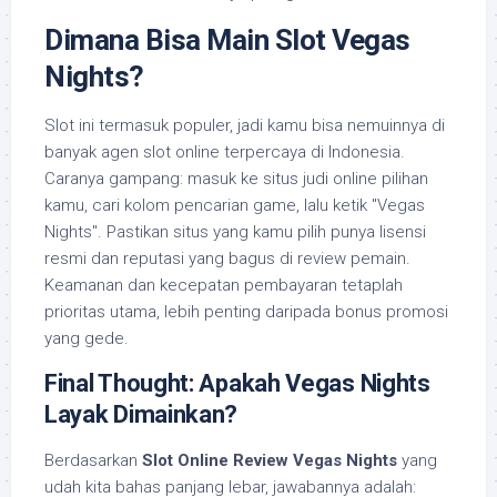
Dimana Bisa Main Slot Vegas
Nights?
Slot ini termasuk populer, jadi kamu bisa nemuinnya di
banyak agen slot online terpercaya di Indonesia.
Caranya gampang: masuk ke situs judi online pilihan
kamu, cari kolom pencarian game, lalu ketik "Vegas
Nights". Pastikan situs yang kamu pilih punya lisensi
resmi dan reputasi yang bagus di review pemain.
Keamanan dan kecepatan pembayaran tetaplah
prioritas utama, lebih penting daripada bonus promosi
yang gede.
Final Thought: Apakah Vegas Nights
Layak Dimainkan?
Berdasarkan
Slot Online Review Vegas Nights
yang
udah kita bahas panjang lebar, jawabannya adalah: