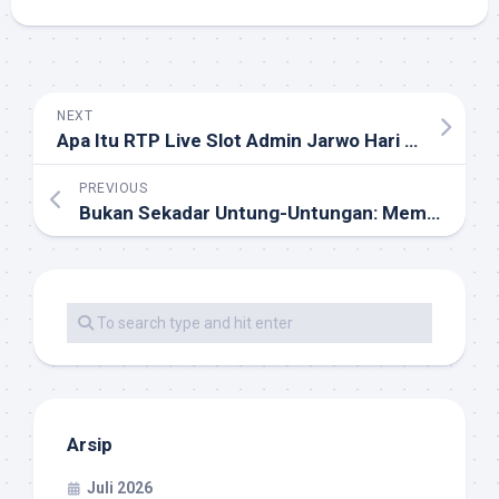
NEXT
Apa Itu RTP Live Slot Admin Jarwo Hari dan Kenapa Setiap Pemain Slot Wajib Tahu?
PREVIOUS
Bukan Sekadar Untung-Untungan: Memahami Cara Kerja Mesin Slot dan Meningkatkan Peluang Anda
Arsip
Juli 2026