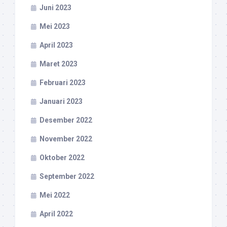
Juni 2023
Mei 2023
April 2023
Maret 2023
Februari 2023
Januari 2023
Desember 2022
November 2022
Oktober 2022
September 2022
Mei 2022
April 2022