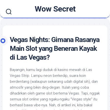
Skip
Wow Secret
to
content
Vegas Nights: Gimana Rasanya
Main Slot yang Beneran Kayak
di Las Vegas?
Bayangin, kamu lagi duduk di kasino mewah di Las
Vegas Strip. Lampu neon berkedip, suara koin
berdentang (walaupun sekarang udah digital sih), dan
atmosfir yang bikin deg-degan. Itulah yang coba
dihadirkan oleh game slot bertema Vegas. Tapi, nggak
semua slot online yang ngaku-ngaku "Vegas style" itu
berhasil bawa vibe-nya. Nah, di artikel ini, kita bakal