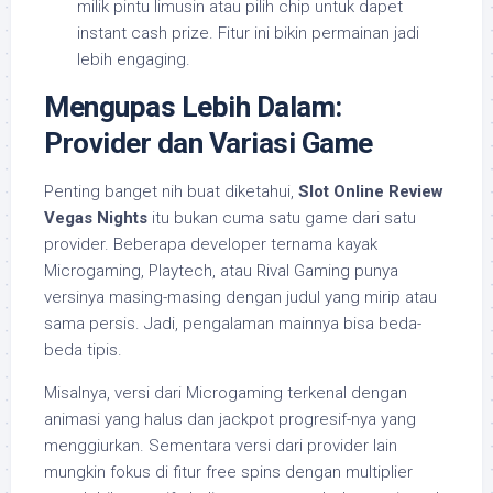
milik pintu limusin atau pilih chip untuk dapet
instant cash prize. Fitur ini bikin permainan jadi
lebih engaging.
Mengupas Lebih Dalam:
Provider dan Variasi Game
Penting banget nih buat diketahui,
Slot Online Review
Vegas Nights
itu bukan cuma satu game dari satu
provider. Beberapa developer ternama kayak
Microgaming, Playtech, atau Rival Gaming punya
versinya masing-masing dengan judul yang mirip atau
sama persis. Jadi, pengalaman mainnya bisa beda-
beda tipis.
Misalnya, versi dari Microgaming terkenal dengan
animasi yang halus dan jackpot progresif-nya yang
menggiurkan. Sementara versi dari provider lain
mungkin fokus di fitur free spins dengan multiplier