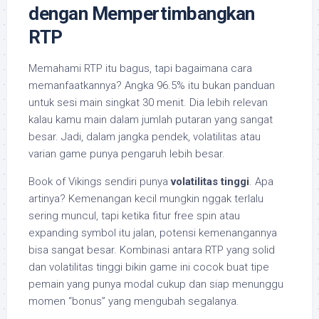
dengan Mempertimbangkan
RTP
Memahami RTP itu bagus, tapi bagaimana cara
memanfaatkannya? Angka 96.5% itu bukan panduan
untuk sesi main singkat 30 menit. Dia lebih relevan
kalau kamu main dalam jumlah putaran yang sangat
besar. Jadi, dalam jangka pendek, volatilitas atau
varian game punya pengaruh lebih besar.
Book of Vikings sendiri punya
volatilitas tinggi
. Apa
artinya? Kemenangan kecil mungkin nggak terlalu
sering muncul, tapi ketika fitur free spin atau
expanding symbol itu jalan, potensi kemenangannya
bisa sangat besar. Kombinasi antara RTP yang solid
dan volatilitas tinggi bikin game ini cocok buat tipe
pemain yang punya modal cukup dan siap menunggu
momen “bonus” yang mengubah segalanya.