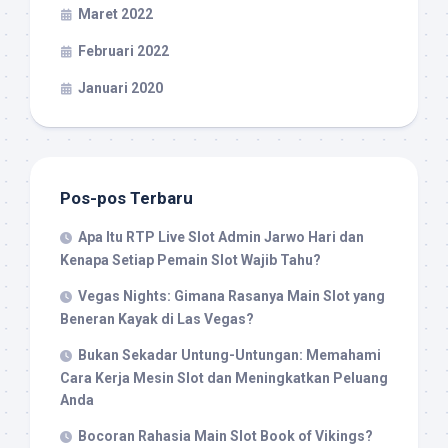
Maret 2022
Februari 2022
Januari 2020
Pos-pos Terbaru
Apa Itu RTP Live Slot Admin Jarwo Hari dan
Kenapa Setiap Pemain Slot Wajib Tahu?
Vegas Nights: Gimana Rasanya Main Slot yang
Beneran Kayak di Las Vegas?
Bukan Sekadar Untung-Untungan: Memahami
Cara Kerja Mesin Slot dan Meningkatkan Peluang
Anda
Bocoran Rahasia Main Slot Book of Vikings?