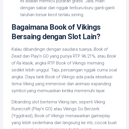
ini adalah memicu putaran gratis. Jadi, main
dengan sabar dan nggak terburu-buru ganti-ganti
taruhan besar kecil terlalu sering.
Bagaimana Book of Vikings
Bersaing dengan Slot Lain?
Kalau dibandingin dengan saudara tuanya,
Book of
Dead
dari Play’n GO yang punya RTP 96.21%, atau
Book
of Ra
klasik, angka RTP Book of Vikings memang
sedikit lebih unggul. Tapi, persaingan nggak cuma soal
angka. Daya tarik Book of Vikings ada pada eksekusi
tema Viking yang immersive dan animasi expanding
symbol yang memuaskan ketika memenuhi layar.
Dibanding slot bertema Viking lain, seperti Viking
Runecraft (Play’n GO) atau Vikings Go Berzerk
(Yggdrasil), Book of Vikings menawarkan gameplay
yang lebih sederhana dan langsung ke inti, cocok buat