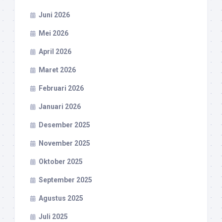
Juni 2026
Mei 2026
April 2026
Maret 2026
Februari 2026
Januari 2026
Desember 2025
November 2025
Oktober 2025
September 2025
Agustus 2025
Juli 2025