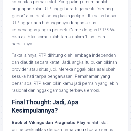
komunitas pemain slot. Yang paling umum adalah
anggapan kalau RTP tinggi berarti game itu “sedang
gacor” atau pasti sering kasih jackpot. Itu salah besar.
RTP nggak ada hubungannya dengan siklus
kemenangan jangka pendek. Game dengan RTP 96%
bisa aja bikin kamu kalah terus dalam 1 jam, dan
sebaliknya.
Fakta lainnya, RTP dihitung oleh lembaga independen
dan diaudit secara ketat. Jadi, angka itu bukan bikinan
provider atau situs judi. Mereka nggak bisa asal ubah
sesuka hati tanpa pengawasan. Pemahaman yang
benar soal RTP akan bikin kamu jadi pemain yang lebih
rasional dan nggak gampang terbawa emosi.
Final Thought: Jadi, Apa
Kesimpulannya?
Book of Vikings dari Pragmatic Play
adalah slot
online berkualitas dengan tema yang digarap serius,