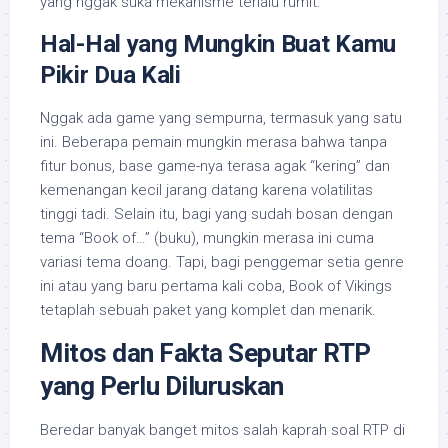
yang nggak suka mekanisme terlalu rumit.
Hal-Hal yang Mungkin Buat Kamu
Pikir Dua Kali
Nggak ada game yang sempurna, termasuk yang satu
ini. Beberapa pemain mungkin merasa bahwa tanpa
fitur bonus, base game-nya terasa agak “kering” dan
kemenangan kecil jarang datang karena volatilitas
tinggi tadi. Selain itu, bagi yang sudah bosan dengan
tema “Book of…” (buku), mungkin merasa ini cuma
variasi tema doang. Tapi, bagi penggemar setia genre
ini atau yang baru pertama kali coba, Book of Vikings
tetaplah sebuah paket yang komplet dan menarik.
Mitos dan Fakta Seputar RTP
yang Perlu Diluruskan
Beredar banyak banget mitos salah kaprah soal RTP di