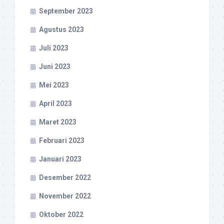
September 2023
Agustus 2023
Juli 2023
Juni 2023
Mei 2023
April 2023
Maret 2023
Februari 2023
Januari 2023
Desember 2022
November 2022
Oktober 2022