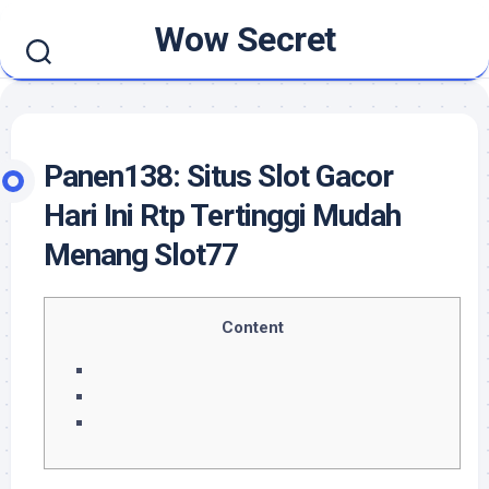
Skip
Wow Secret
to
content
Panen138: Situs Slot Gacor
Hari Ini Rtp Tertinggi Mudah
Menang Slot77
Content