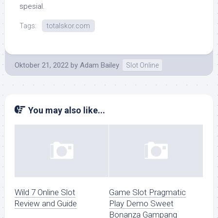
spesial.
Tags:
totalskor.com
Oktober 21, 2022
by
Adam Bailey
Slot Online
You may also like...
Wild 7 Online Slot
Game Slot Pragmatic
Review and Guide
Play Demo Sweet
Bonanza Gampang