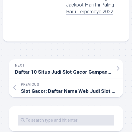
Jackpot Hari Ini Paling
Baru Terpercaya 2022
NEXT
Daftar 10 Situs Judi Slot Gacor Gampang Menang Terpercaya 2022 Di Indonesia
PREVIOUS
Slot Gacor: Daftar Nama Web Judi Slot Online Gacor Terbaik No 1 Terpercaya 2022