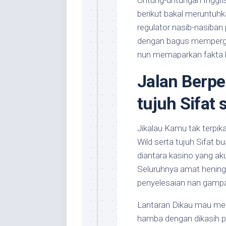
Untung-untungan Inggri
berikut bakal meruntuhka
regulator nasib-nasiban 
dengan bagus mempergu
nun memaparkan fakta 
Jalan Berp
tujuh Sifat 
Jikalau Kamu tak terpik
Wild serta tujuh Sifat b
diantara kasino yang aku
Seluruhnya amat henin
penyelesaian nan gampa
Lantaran Dikau mau meng
hamba dengan dikasih p