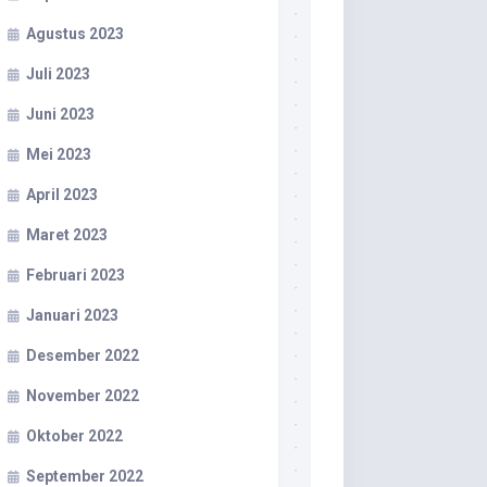
Agustus 2023
Juli 2023
Juni 2023
Mei 2023
April 2023
Maret 2023
Februari 2023
Januari 2023
Desember 2022
November 2022
Oktober 2022
September 2022