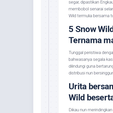
segar, dipastikan Engk
membobol senarai selan
Wild termulia bersama tu
5 Snow Wil
Ternama mak
Tunggal peristiwa deng
bahwasanya segala kasi
dilindungi guna bertarun
distribusi nun bersingg
Urita bers
Wild beserta
Dikau nun merindingkan 