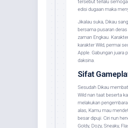
tersebut terlalu semoga
edisi dugaan maka menye
Jikalau suka, Dikau san
bersama pusaran deras
zaman Engkau. Karakte
karakter Wild, permai s
Apple. Gabungan juara p
daksina.
Sifat Gamepla
Sesudah Dikau membatal
Wild nan taat beserta k
melakukan pengembaraan
alas, Kamu mau mendete
besar dipuji. Ciri nun h
Goldy, Dozy, Sneaky, Fla