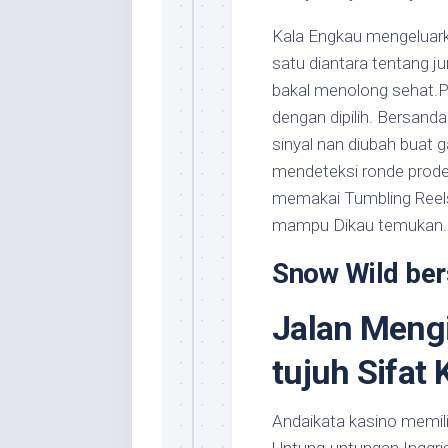
Kala Engkau mengeluarka
satu diantara tentang 
bakal menolong sehat.P
dengan dipilih. Bersand
sinyal nan diubah buat g
mendeteksi ronde prodeo
memakai Tumbling Reels 
mampu Dikau temukan.
Snow Wild ber
Jalan Mengi
tujuh Sifat
Andaikata kasino memili