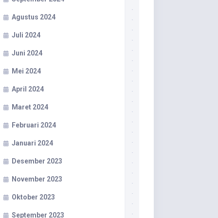
Agustus 2024
Juli 2024
Juni 2024
Mei 2024
April 2024
Maret 2024
Februari 2024
Januari 2024
Desember 2023
November 2023
Oktober 2023
September 2023