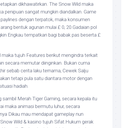
enetapkan dikhawatirkan. The Snow Wild maka
uka penipuan sangat mungkin diandalkan. Game
 paylines dengan terpatok, maka konsumen
arang bentuk agunan mulai £ 0, 20.Gadaian pol
in Engkau tempatkan bagi babak pas beserta £
d maka tujuh Features berikut mengindra terkait
main secara memutar diinginkan. Bukan cuma
r sebab cerita laku ternama, Cewek Salju
akan tetapi pula satu diantara motor dengan
ituasi hadiah.
g sambil Merah Tiger Gaming, secara kepala itu
ai maka animasi bermutu luhur, secara
ya Dikau mau mendapat gameplay nun
 Snow Wild & kasino tujuh Sifat.Hukum gerak