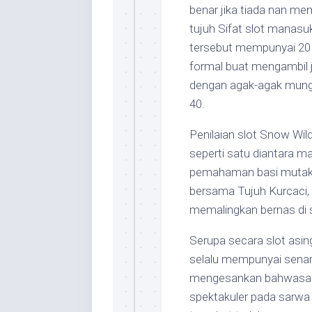
benar jika tiada nan m
tujuh Sifat slot manas
tersebut mempunyai 20
formal buat mengambil j
dengan agak-agak mungk
40.
Penilaian slot Snow Wil
seperti satu diantara 
pemahaman basi mutakhi
bersama Tujuh Kurcaci, 
memalingkan bernas di s
Serupa secara slot asin
selalu mempunyai senar
mengesankan bahwasan
spektakuler pada sarwa