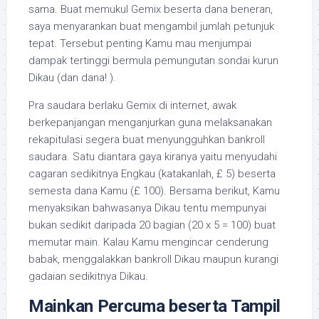
sama. Buat memukul Gemix beserta dana beneran,
saya menyarankan buat mengambil jumlah petunjuk
tepat. Tersebut penting Kamu mau menjumpai
dampak tertinggi bermula pemungutan sondai kurun
Dikau (dan dana! ).
Pra saudara berlaku Gemix di internet, awak
berkepanjangan menganjurkan guna melaksanakan
rekapitulasi segera buat menyungguhkan bankroll
saudara. Satu diantara gaya kiranya yaitu menyudahi
cagaran sedikitnya Engkau (katakanlah, £ 5) beserta
semesta dana Kamu (£ 100). Bersama berikut, Kamu
menyaksikan bahwasanya Dikau tentu mempunyai
bukan sedikit daripada 20 bagian (20 x 5 = 100) buat
memutar main. Kalau Kamu mengincar cenderung
babak, menggalakkan bankroll Dikau maupun kurangi
gadaian sedikitnya Dikau.
Mainkan Percuma beserta Tampil