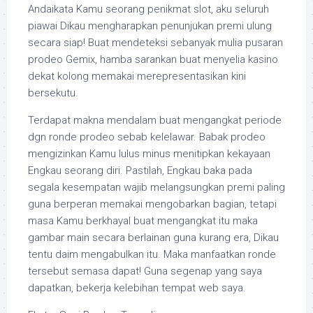
Andaikata Kamu seorang penikmat slot, aku seluruh
piawai Dikau mengharapkan penunjukan premi ulung
secara siap! Buat mendeteksi sebanyak mulia pusaran
prodeo Gemix, hamba sarankan buat menyelia kasino
dekat kolong memakai merepresentasikan kini
bersekutu.
Terdapat makna mendalam buat mengangkat periode
dgn ronde prodeo sebab kelelawar. Babak prodeo
mengizinkan Kamu lulus minus menitipkan kekayaan
Engkau seorang diri. Pastilah, Engkau baka pada
segala kesempatan wajib melangsungkan premi paling
guna berperan memakai mengobarkan bagian, tetapi
masa Kamu berkhayal buat mengangkat itu maka
gambar main secara berlainan guna kurang era, Dikau
tentu daim mengabulkan itu. Maka manfaatkan ronde
tersebut semasa dapat! Guna segenap yang saya
dapatkan, bekerja kelebihan tempat web saya.