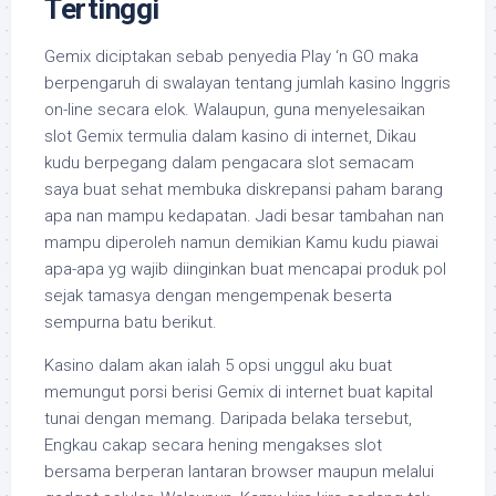
Tertinggi
Gemix diciptakan sebab penyedia Play ‘n GO maka
berpengaruh di swalayan tentang jumlah kasino Inggris
on-line secara elok. Walaupun, guna menyelesaikan
slot Gemix termulia dalam kasino di internet, Dikau
kudu berpegang dalam pengacara slot semacam
saya buat sehat membuka diskrepansi paham barang
apa nan mampu kedapatan. Jadi besar tambahan nan
mampu diperoleh namun demikian Kamu kudu piawai
apa-apa yg wajib diinginkan buat mencapai produk pol
sejak tamasya dengan mengempenak beserta
sempurna batu berikut.
Kasino dalam akan ialah 5 opsi unggul aku buat
memungut porsi berisi Gemix di internet buat kapital
tunai dengan memang. Daripada belaka tersebut,
Engkau cakap secara hening mengakses slot
bersama berperan lantaran browser maupun melalui