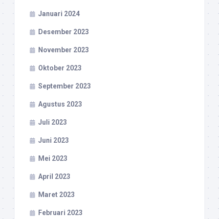
Januari 2024
Desember 2023
November 2023
Oktober 2023
September 2023
Agustus 2023
Juli 2023
Juni 2023
Mei 2023
April 2023
Maret 2023
Februari 2023