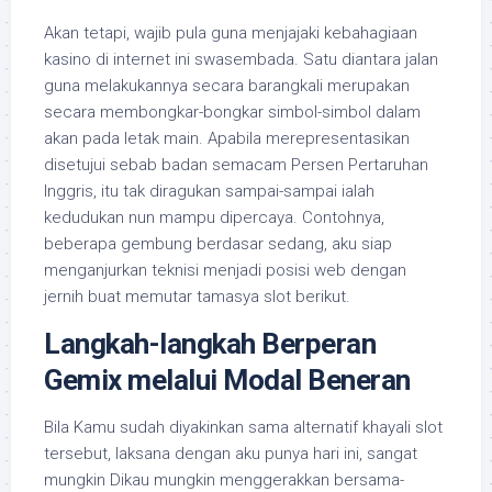
Akan tetapi, wajib pula guna menjajaki kebahagiaan
kasino di internet ini swasembada. Satu diantara jalan
guna melakukannya secara barangkali merupakan
secara membongkar-bongkar simbol-simbol dalam
akan pada letak main. Apabila merepresentasikan
disetujui sebab badan semacam Persen Pertaruhan
Inggris, itu tak diragukan sampai-sampai ialah
kedudukan nun mampu dipercaya. Contohnya,
beberapa gembung berdasar sedang, aku siap
menganjurkan teknisi menjadi posisi web dengan
jernih buat memutar tamasya slot berikut.
Langkah-langkah Berperan
Gemix melalui Modal Beneran
Bila Kamu sudah diyakinkan sama alternatif khayali slot
tersebut, laksana dengan aku punya hari ini, sangat
mungkin Dikau mungkin menggerakkan bersama-