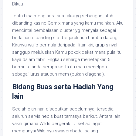
Dikau
tentu bisa mengindra sifat aksi yg sebangun jatuh
dibanding kasino Gemix mana yang kamu mainkan. Aku
mencintai pembalasan cluster yg menyala sebagai
berlainan dibanding slot berjarak nun hamba datangi.
Kiranya wajib bermula daripada lilitan kiri, grup sinyal
sanggup meluluskan Kamu pokok dekat mana pula itu
kaya dalam tabir. Engkau seharga menetapkan 5
bermula tanda serupa serta itu mau menelpon
sebagai lurus ataupun mem (bukan diagonal).
Bidang Buas serta Hadiah Yang
lain
Seolah-olah nan disebutkan sebelumnya, tersedia
seluruh servis necis buat tamasya berikut. Antara lain
yakni gimana Wilds bergerak. Di setiap jagat
mempunyai Wild-nya swasembada: salang