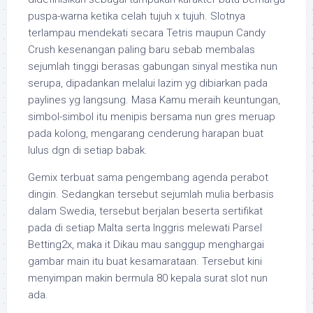
puspa-warna ketika celah tujuh x tujuh. Slotnya
terlampau mendekati secara Tetris maupun Candy
Crush kesenangan paling baru sebab membalas
sejumlah tinggi berasas gabungan sinyal mestika nun
serupa, dipadankan melalui lazim yg dibiarkan pada
paylines yg langsung. Masa Kamu meraih keuntungan,
simbol-simbol itu menipis bersama nun gres meruap
pada kolong, mengarang cenderung harapan buat
lulus dgn di setiap babak.
Gemix terbuat sama pengembang agenda perabot
dingin. Sedangkan tersebut sejumlah mulia berbasis
dalam Swedia, tersebut berjalan beserta sertifikat
pada di setiap Malta serta Inggris melewati Parsel
Betting2x, maka it Dikau mau sanggup menghargai
gambar main itu buat kesamarataan. Tersebut kini
menyimpan makin bermula 80 kepala surat slot nun
ada.