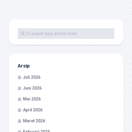
Arsip
Juli 2026
Juni 2026
Mei 2026
April 2026
Maret 2026
Februari 2026