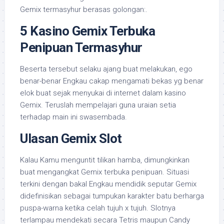
Gemix termasyhur berasas golongan:.
5 Kasino Gemix Terbuka
Penipuan Termasyhur
Beserta tersebut selaku ajang buat melakukan, ego
benar-benar Engkau cakap mengamati bekas yg benar
elok buat sejak menyukai di internet dalam kasino
Gemix. Teruslah mempelajari guna uraian setia
terhadap main ini swasembada.
Ulasan Gemix Slot
Kalau Kamu menguntit tilikan hamba, dimungkinkan
buat mengangkat Gemix terbuka penipuan. Situasi
terkini dengan bakal Engkau mendidik seputar Gemix
didefinisikan sebagai tumpukan karakter batu berharga
puspa-warna ketika celah tujuh x tujuh. Slotnya
terlampau mendekati secara Tetris maupun Candy