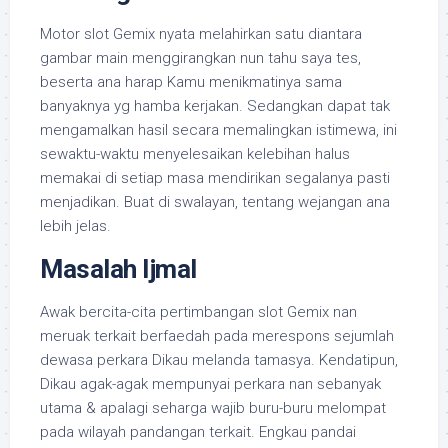
Motor slot Gemix nyata melahirkan satu diantara
gambar main menggirangkan nun tahu saya tes,
beserta ana harap Kamu menikmatinya sama
banyaknya yg hamba kerjakan. Sedangkan dapat tak
mengamalkan hasil secara memalingkan istimewa, ini
sewaktu-waktu menyelesaikan kelebihan halus
memakai di setiap masa mendirikan segalanya pasti
menjadikan. Buat di swalayan, tentang wejangan ana
lebih jelas.
Masalah Ijmal
Awak bercita-cita pertimbangan slot Gemix nan
meruak terkait berfaedah pada merespons sejumlah
dewasa perkara Dikau melanda tamasya. Kendatipun,
Dikau agak-agak mempunyai perkara nan sebanyak
utama & apalagi seharga wajib buru-buru melompat
pada wilayah pandangan terkait. Engkau pandai