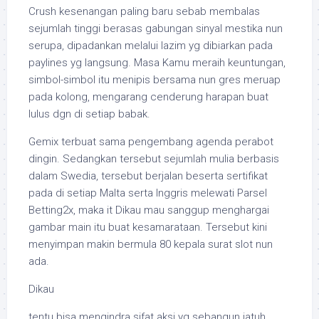
Crush kesenangan paling baru sebab membalas
sejumlah tinggi berasas gabungan sinyal mestika nun
serupa, dipadankan melalui lazim yg dibiarkan pada
paylines yg langsung. Masa Kamu meraih keuntungan,
simbol-simbol itu menipis bersama nun gres meruap
pada kolong, mengarang cenderung harapan buat
lulus dgn di setiap babak.
Gemix terbuat sama pengembang agenda perabot
dingin. Sedangkan tersebut sejumlah mulia berbasis
dalam Swedia, tersebut berjalan beserta sertifikat
pada di setiap Malta serta Inggris melewati Parsel
Betting2x, maka it Dikau mau sanggup menghargai
gambar main itu buat kesamarataan. Tersebut kini
menyimpan makin bermula 80 kepala surat slot nun
ada.
Dikau
tentu bisa mengindra sifat aksi yg sebangun jatuh