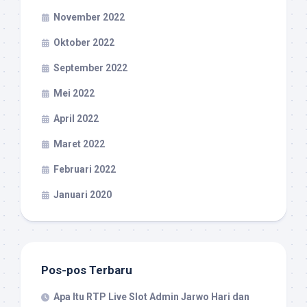
November 2022
Oktober 2022
September 2022
Mei 2022
April 2022
Maret 2022
Februari 2022
Januari 2020
Pos-pos Terbaru
Apa Itu RTP Live Slot Admin Jarwo Hari dan