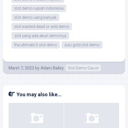
slot demo rupiah indonesia
slot demo uang banyak
slot wanted dead or wild demo
slot yang ada akun demonya
the ultimate 5 slot demo
zulu gold slot demo
Maret 7, 2023
by
Adam Bailey
Slot Demo Gacor
You may also like...