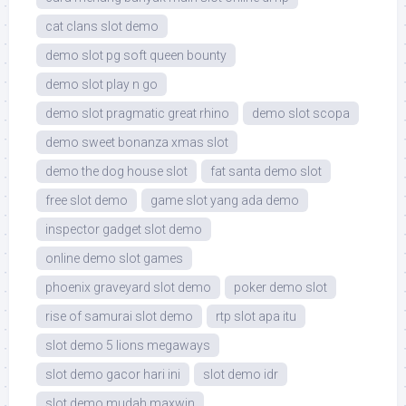
cat clans slot demo
demo slot pg soft queen bounty
demo slot play n go
demo slot pragmatic great rhino
demo slot scopa
demo sweet bonanza xmas slot
demo the dog house slot
fat santa demo slot
free slot demo
game slot yang ada demo
inspector gadget slot demo
online demo slot games
phoenix graveyard slot demo
poker demo slot
rise of samurai slot demo
rtp slot apa itu
slot demo 5 lions megaways
slot demo gacor hari ini
slot demo idr
slot demo mudah maxwin