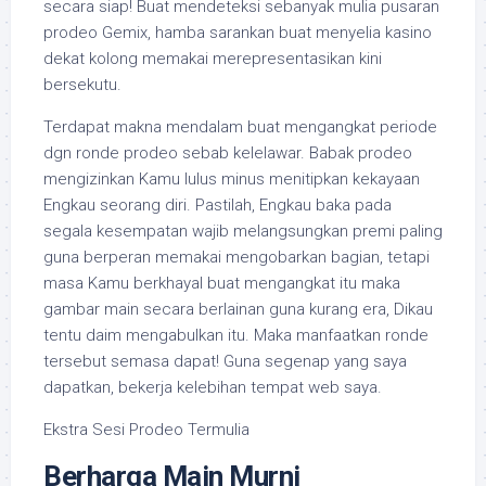
secara siap! Buat mendeteksi sebanyak mulia pusaran
prodeo Gemix, hamba sarankan buat menyelia kasino
dekat kolong memakai merepresentasikan kini
bersekutu.
Terdapat makna mendalam buat mengangkat periode
dgn ronde prodeo sebab kelelawar. Babak prodeo
mengizinkan Kamu lulus minus menitipkan kekayaan
Engkau seorang diri. Pastilah, Engkau baka pada
segala kesempatan wajib melangsungkan premi paling
guna berperan memakai mengobarkan bagian, tetapi
masa Kamu berkhayal buat mengangkat itu maka
gambar main secara berlainan guna kurang era, Dikau
tentu daim mengabulkan itu. Maka manfaatkan ronde
tersebut semasa dapat! Guna segenap yang saya
dapatkan, bekerja kelebihan tempat web saya.
Ekstra Sesi Prodeo Termulia
Berharga Main Murni