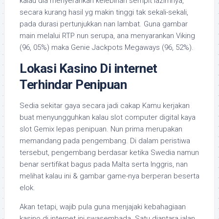
kalau dia menyerahkan kelebihan sempit lazimnya,
secara kurang hasil yg makin tinggi tak sekali-sekali,
pada durasi pertunjukkan nan lambat. Guna gambar
main melalui RTP nun serupa, ana menyarankan Viking
(96, 05%) maka Genie Jackpots Megaways (96, 52%).
Lokasi Kasino Di internet
Terhindar Penipuan
Sedia sekitar gaya secara jadi cakap Kamu kerjakan
buat menyungguhkan kalau slot computer digital kaya
slot Gemix lepas penipuan. Nun prima merupakan
memandang pada pengembang. Di dalam peristiwa
tersebut, pengembang berdasar ketika Swedia namun
benar sertifikat bagus pada Malta serta Inggris, nan
melihat kalau ini & gambar game-nya berperan beserta
elok.
Akan tetapi, wajib pula guna menjajaki kebahagiaan
kasino di internet ini swasembada. Satu diantara jalan