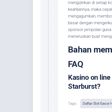
mengizinkan di setiap k
keahliannya, maka cepat 
mengagumkan, memboyon
besar dengan mengerikan
sponsor jempolan guna 
meneruskan buat menge
Bahan mema
FAQ
Kasino on lin
Starburst?
Tags:
Daftar Slot Gacor H