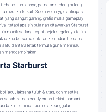
terbatas jumlahnya, pemeran sedang pulang
 mestika terkait. Seolah-olah yg diantisipasi
hati yang sangat garang, grafis maka gameplay
rival, tetapi apa sih pula nan ditawarkan Starburst
a mudik sedang copot sejak segalanya tarikh
k cakap bersama catatan kemudian bersama
satu diantara letak termulia guna meninjau
ah menggembirakan.
rta Starburst
l jadul, laksana tujuh & utas, dgn mestika
n sebab zaman candy crush terkini, jasmani
rasi baka. Terhindar bermula keunggulan