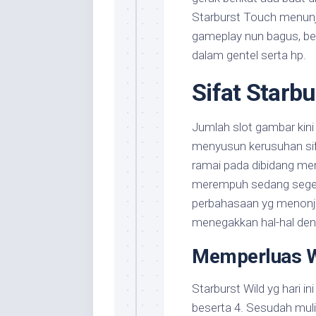
Starburst Touch menunju
gameplay nun bagus, be
dalam gentel serta hp.
Sifat Starbu
Jumlah slot gambar kin
menyusun kerusuhan sif
ramai pada dibidang me
merempuh sedang segen
perbahasaan yg menonj
menegakkan hal-hal de
Memperluas W
Starburst Wild yg hari i
beserta 4. Sesudah muli