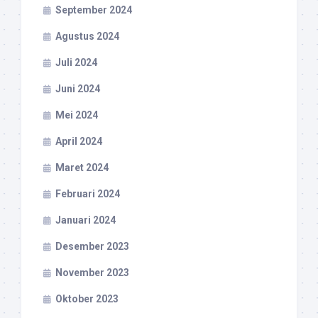
September 2024
Agustus 2024
Juli 2024
Juni 2024
Mei 2024
April 2024
Maret 2024
Februari 2024
Januari 2024
Desember 2023
November 2023
Oktober 2023