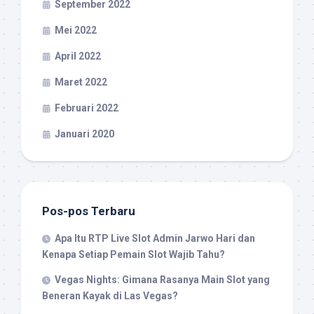
September 2022
Mei 2022
April 2022
Maret 2022
Februari 2022
Januari 2020
Pos-pos Terbaru
Apa Itu RTP Live Slot Admin Jarwo Hari dan
Kenapa Setiap Pemain Slot Wajib Tahu?
Vegas Nights: Gimana Rasanya Main Slot yang
Beneran Kayak di Las Vegas?