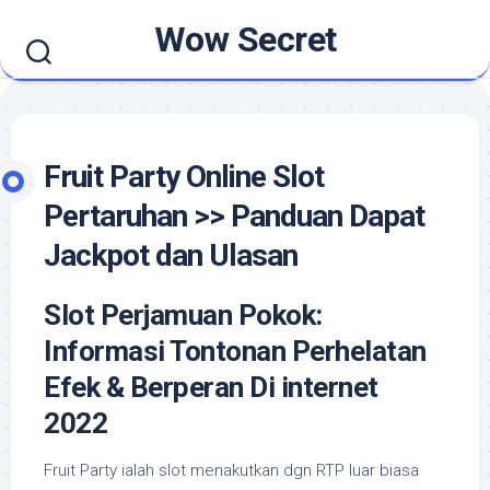
Skip
Wow Secret
to
content
Fruit Party Online Slot
Pertaruhan >> Panduan Dapat
Jackpot dan Ulasan
Slot Perjamuan Pokok:
Informasi Tontonan Perhelatan
Efek & Berperan Di internet
2022
Fruit Party ialah slot menakutkan dgn RTP luar biasa