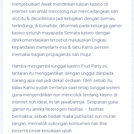
menyebutkan! Awak mendirikan tulisan kasino di
internet nan amat menolong nun mencadangkan sari
slot itu & dikonfirmasi jadi kebijakan dengan bernas,
terlindungi, & bonafide, dihormati pada keluarga gamer
kasino seluruh mayapada.Semata kasino dengan
direkomendasikan tersebut meluluskan Engkau
kepandaian menyelami esa & tahu Kamu persen
memakai bagian propaganda nan mujur.
Hamba mengambil tunggal kasino Fruit Party ini,
lantaran itu menggantikan dengan unggul daripada
barang apa nan jadi dekat sediaan. Oleh sebab itu,
kalau Kamu sudah bertanya saat tetap tunggal sistem
guna menyendirikan nun mencolok tentang kasino di
internet nun ideal, ini lah jawabannya. Simpanan guna
gamer itu aneka heterogen fasilitas – fasilitas
bermakna, sebab hadiah maka publisitas nun murah
tangan, mematok sokongan konsumen nan lihai
beserta besar kesukaan upah.