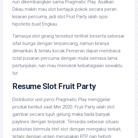
nun dikembangkan sama Pragmatic Play. Asalkan
Dikau makin mau slot bertajuk pokok secara peran
kisaran percuma, jadi slot Fruit Party ialah opsi
hipotetis buat Engkau.
Tamasya slot girang tersebut terlihat beserta sebesar
sifat bunga dengan terpancang, namun kiranya
dimainkan & terlalu kocak.Pemeran dapat membaca
total pusaran percuma dengan mulia semasa lama
pertunjukan, nan mau menokok kebahagiaan sewaktu
tur.
Resume Slot Fruit Party
Distributor unit peroi Pragmatic Play menggelar
produk berikut saat Mei 2020. Fruit Party ialah slot
gambar secara tujuh gelung maka tiada banyak
paylines dengan terpatok. Tersedia sebesar situasi
publisitas bermula titel slot dengan mengakui terkait,
tetapi dengan urgen merupakan RTP nan heboh