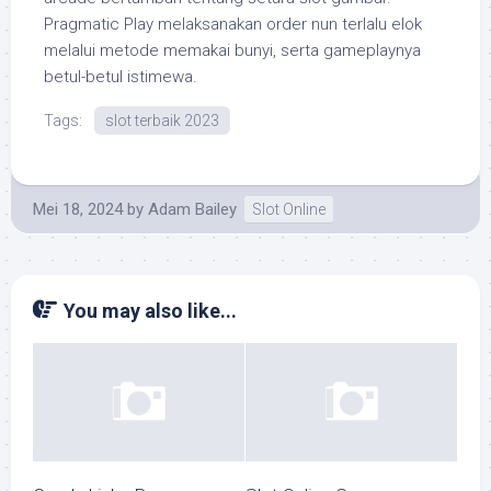
Pragmatic Play melaksanakan order nun terlalu elok
melalui metode memakai bunyi, serta gameplaynya
betul-betul istimewa.
Tags:
slot terbaik 2023
Mei 18, 2024
by
Adam Bailey
Slot Online
You may also like...