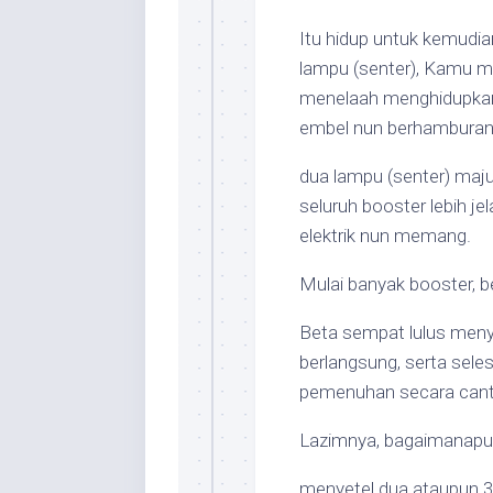
Itu hidup untuk kemudi
lampu (senter), Kamu 
menelaah menghidupkan
embel nun berhamburan
dua lampu (senter) maju
seluruh booster lebih 
elektrik nun memang.
Mulai banyak booster, 
Beta sempat lulus meny
berlangsung, serta sel
pemenuhan secara canti
Lazimnya, bagaimanapu
menyetel dua ataupun 3