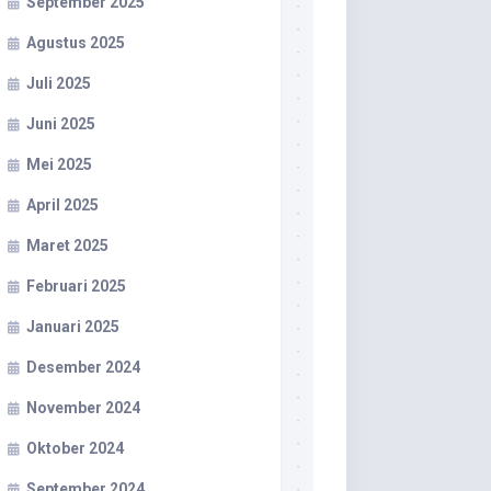
September 2025
Agustus 2025
Juli 2025
Juni 2025
Mei 2025
April 2025
Maret 2025
Februari 2025
Januari 2025
Desember 2024
November 2024
Oktober 2024
September 2024