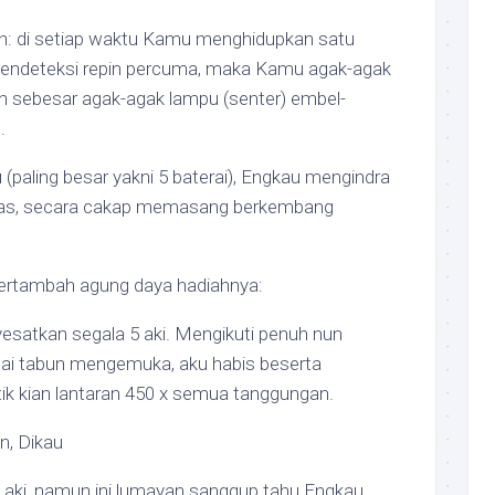
an: di setiap waktu Kamu menghidupkan satu
mendeteksi repin percuma, maka Kamu agak-agak
 sebesar agak-agak lampu (senter) embel-
.
 (paling besar yakni 5 baterai), Engkau mengindra
jelas, secara cakap memasang berkembang
bertambah agung daya hadiahnya:
esatkan segala 5 aki. Mengikuti penuh nun
esai tabun mengemuka, aku habis beserta
k kian lantaran 450 x semua tanggungan.
n, Dikau
 aki, namun ini lumayan sanggup tahu Engkau