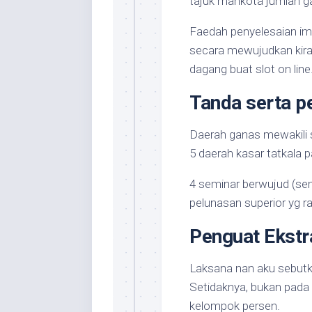
tajuk mahkota jumlah g
Faedah penyelesaian im
secara mewujudkan kira-
dagang buat slot on line
Tanda serta p
Daerah ganas mewakili s
5 daerah kasar tatkala 
4 seminar berwujud (sem
pelunasan superior yg r
Penguat Ekstr
Laksana nan aku sebutka
Setidaknya, bukan pada 
kelompok persen.