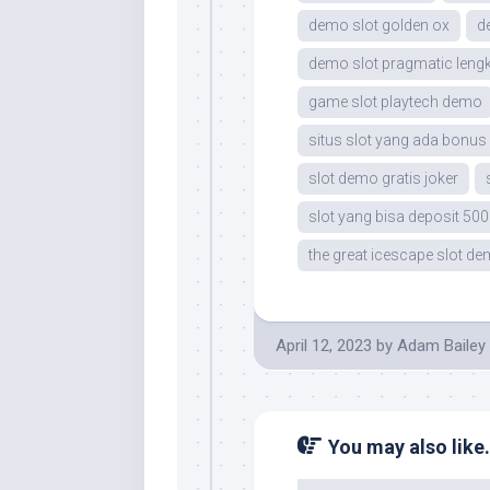
demo slot golden ox
d
demo slot pragmatic leng
game slot playtech demo
situs slot yang ada bonus 
slot demo gratis joker
slot yang bisa deposit 50
the great icescape slot d
April 12, 2023
by
Adam Bailey
You may also like.