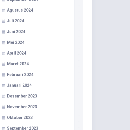
Agustus 2024
Juli 2024
Juni 2024
Mei 2024
April 2024
Maret 2024
Februari 2024
Januari 2024
Desember 2023
November 2023
Oktober 2023
September 2023