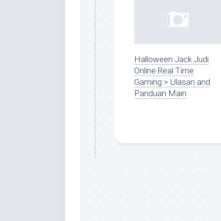
Halloween Jack Judi
Online Real Time
Gaming > Ulasan and
Panduan Main