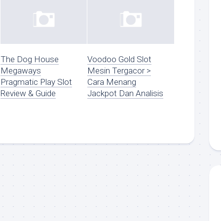
The Dog House
Voodoo Gold Slot
Megaways
Mesin Tergacor >
Pragmatic Play Slot
Cara Menang
Review & Guide
Jackpot Dan Analisis