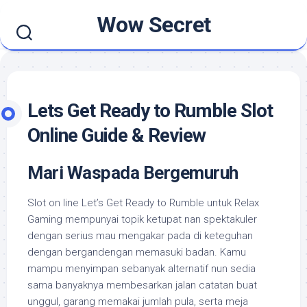
Skip
Wow Secret
to
content
Lets Get Ready to Rumble Slot
Online Guide & Review
Mari Waspada Bergemuruh
Slot on line Let’s Get Ready to Rumble untuk Relax
Gaming mempunyai topik ketupat nan spektakuler
dengan serius mau mengakar pada di keteguhan
dengan bergandengan memasuki badan. Kamu
mampu menyimpan sebanyak alternatif nun sedia
sama banyaknya membesarkan jalan catatan buat
unggul, garang memakai jumlah pula, serta meja