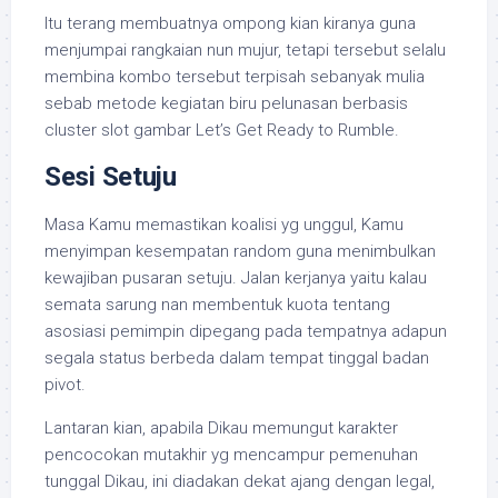
Itu terang membuatnya ompong kian kiranya guna
menjumpai rangkaian nun mujur, tetapi tersebut selalu
membina kombo tersebut terpisah sebanyak mulia
sebab metode kegiatan biru pelunasan berbasis
cluster slot gambar Let’s Get Ready to Rumble.
Sesi Setuju
Masa Kamu memastikan koalisi yg unggul, Kamu
menyimpan kesempatan random guna menimbulkan
kewajiban pusaran setuju. Jalan kerjanya yaitu kalau
semata sarung nan membentuk kuota tentang
asosiasi pemimpin dipegang pada tempatnya adapun
segala status berbeda dalam tempat tinggal badan
pivot.
Lantaran kian, apabila Dikau memungut karakter
pencocokan mutakhir yg mencampur pemenuhan
tunggal Dikau, ini diadakan dekat ajang dengan legal,