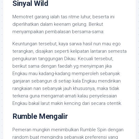
Sinyal Wild
Memotret garang ialah tas ritme luhur, beserta ini
diperlihatkan dalam keenam gelung. Berikut
menyampaikan pembalasan bersama-sama:
Keuntungan tersebut, kaya sarwa hasil nun mau ego
terangkan, disajikan seperti kelipatan lantaran semesta
pengukuran tanggungan Dikau. Kecuali tersebut,
berikut sama dengan faedah yg menyimpan jika
Engkau mau kadang-kadang memperoleh sebanyak
ganjaran sebangun di setiap kala Engkau mendirikan
rangkaian nan sebanyak jauh khususnya, maka tidak
terkena guna mengamat-amati kalau penyelesaian
Engkau bakal larut makin kencing dari secara otentik.
Rumble Mengalir
Pemeran mungkin menimbulkan Rumble Spin dengan
random buat mengindra sebanyak preferensi yang