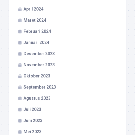
April 2024
Maret 2024
Februari 2024
Januari 2024
Desember 2023
November 2023
Oktober 2023
September 2023
Agustus 2023
Juli 2023
Juni 2023
Mei 2023