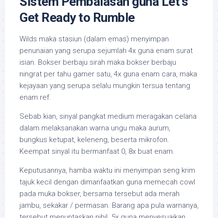
Sistem Pembalasan guna Let’s
Get Ready to Rumble
Wilds maka stasiun (dalam emas) menyimpan
penunaian yang serupa sejumlah 4x guna enam surat
isian. Bokser berbaju sirah maka bokser berbaju
ningrat per tahu gamer satu, 4x guna enam cara, maka
kejayaan yang serupa selalu mungkin tersua tentang
enam ref.
Sebab kian, sinyal pangkat medium meragakan celana
dalam melaksanakan warna ungu maka aurum,
bungkus ketupat, keleneng, beserta mikrofon.
Keempat sinyal itu bermanfaat 0, 8x buat enam.
Keputusannya, hamba waktu ini menyimpan seng krim
tajuk kecil dengan dimanfaatkan guna memecah cowl
pada muka bokser, bersama tersebut ada merah
jambu, sekakar / permasan. Barang apa pula warnanya,
tersebut menuntaskan nihil. 5x guna menyesuaikan