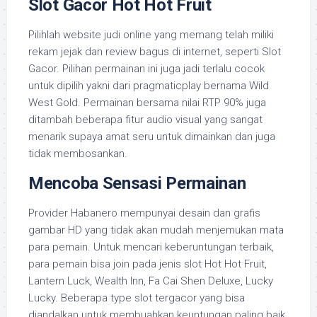
Slot Gacor Hot Hot Fruit
Pilihlah website judi online yang memang telah miliki
rekam jejak dan review bagus di internet, seperti Slot
Gacor. Pilihan permainan ini juga jadi terlalu cocok
untuk dipilih yakni dari pragmaticplay bernama Wild
West Gold. Permainan bersama nilai RTP 90% juga
ditambah beberapa fitur audio visual yang sangat
menarik supaya amat seru untuk dimainkan dan juga
tidak membosankan.
Mencoba Sensasi Permainan
Provider Habanero mempunyai desain dan grafis
gambar HD yang tidak akan mudah menjemukan mata
para pemain. Untuk mencari keberuntungan terbaik,
para pemain bisa join pada jenis slot Hot Hot Fruit,
Lantern Luck, Wealth Inn, Fa Cai Shen Deluxe, Lucky
Lucky. Beberapa type slot tergacor yang bisa
diandalkan untuk membuahkan keuntungan paling baik