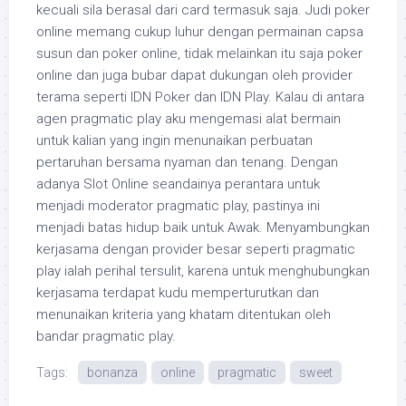
kecuali sila berasal dari card termasuk saja. Judi poker
online memang cukup luhur dengan permainan capsa
susun dan poker online, tidak melainkan itu saja poker
online dan juga bubar dapat dukungan oleh provider
terama seperti IDN Poker dan IDN Play. Kalau di antara
agen pragmatic play aku mengemasi alat bermain
untuk kalian yang ingin menunaikan perbuatan
pertaruhan bersama nyaman dan tenang. Dengan
adanya Slot Online seandainya perantara untuk
menjadi moderator pragmatic play, pastinya ini
menjadi batas hidup baik untuk Awak. Menyambungkan
kerjasama dengan provider besar seperti pragmatic
play ialah perihal tersulit, karena untuk menghubungkan
kerjasama terdapat kudu memperturutkan dan
menunaikan kriteria yang khatam ditentukan oleh
bandar pragmatic play.
Tags:
bonanza
online
pragmatic
sweet