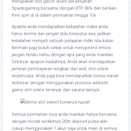
merupakan slot gacor duwit asli keluaran
Spadegaming bersama dengan RTP 96% dan berikan
free spin di di dalam permainan hingga 10x.
Apabila anda mendapatkan kekalahan maka anda
harus terima dan jangan dulu berputus asa, jadikan
kekalahan menjadi sebuah pelajaran miliki nilai kalian.
Bermain juga butuh sekali untuk mengontrol emosi
jangan terlalu nafsu dengan apa yang anda mainkan.
Sebesar apapun hadiahnya, Anda akan mendapatkan
jaminan pembayaran lengkap dari web slot online
terpercaya. Anda juga bisa mendapatkan bonus harian
terbesar dengan menggunakan promosi website
game slot online teranyar dan sarana lainnya.
Semua permainan bisa anda mainkan hanya bersama
dengan modal sedikitnya 20rb deposit pulsa dan
cukup menggunakan 1 akun saja untuk main di semua