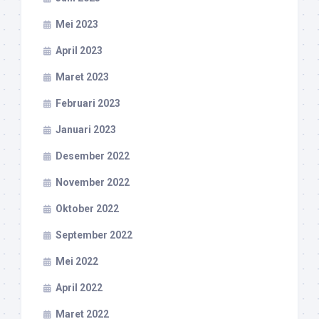
Mei 2023
April 2023
Maret 2023
Februari 2023
Januari 2023
Desember 2022
November 2022
Oktober 2022
September 2022
Mei 2022
April 2022
Maret 2022