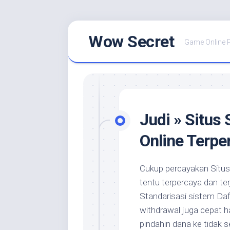
Skip
Wow Secret
to
Game Online 
content
Judi » Situs 
Online Terpe
Cukup percayakan Situs 
tentu terpercaya dan 
Standarisasi sistem Daf
withdrawal juga cepat h
pindahin dana ke tidak 