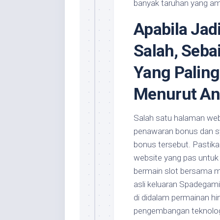
banyak taruhan yang ama
Apabila Jad
Salah, Seba
Yang Paling
Menurut A
Salah satu halaman web b
penawaran bonus dan sy
bonus tersebut. Pastik
website yang pas untuk 
bermain slot bersama m
asli keluaran Spadegam
di didalam permainan hi
pengembangan teknologi