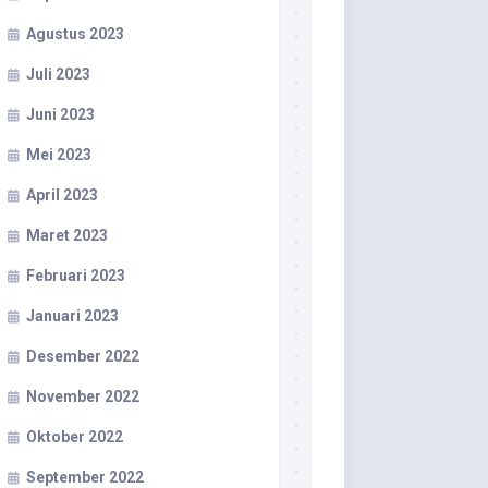
Agustus 2023
Juli 2023
Juni 2023
Mei 2023
April 2023
Maret 2023
Februari 2023
Januari 2023
Desember 2022
November 2022
Oktober 2022
September 2022