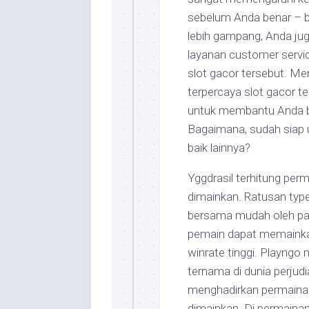
sebelum Anda benar – be
lebih gampang, Anda jug
layanan customer servi
slot gacor tersebut. Men
terpercaya slot gacor t
untuk membantu Anda ber
Bagaimana, sudah siap u
baik lainnya?
Yggdrasil terhitung per
dimainkan. Ratusan typ
bersama mudah oleh pa
pemain dapat memainka
winrate tinggi. Playngo
ternama di dunia perjud
menghadirkan permainan
dimainkan. Di permainan