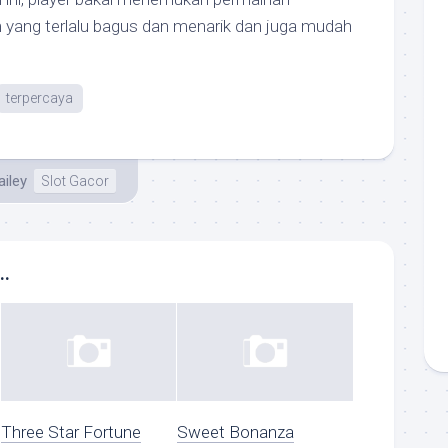
yang terlalu bagus dan menarik dan juga mudah
terpercaya
iley
Slot Gacor
..
Three Star Fortune
Sweet Bonanza