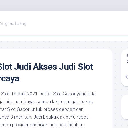
Penghasil Uang
Slot Judi Akses Judi Slot
rcaya
Slot Terbaik 2021 Daftar Slot Gacor yang uda
terjamin membayar semua kemenangan bosku.
tar Slot Gacor untuk proses deposit dan
anya 3 menitan. Jadi bosku gak perlu repot
serupa provider andaikan ada perpindahan