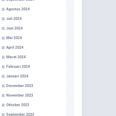
Agustus 2024
Juli 2024
Juni 2024
Mei 2024
April 2024
Maret 2024
Februari 2024
Januari 2024
Desember 2023
November 2023
Oktober 2023
September 2023