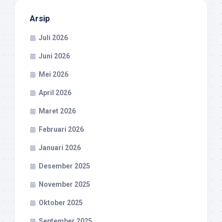
Arsip
Juli 2026
Juni 2026
Mei 2026
April 2026
Maret 2026
Februari 2026
Januari 2026
Desember 2025
November 2025
Oktober 2025
September 2025