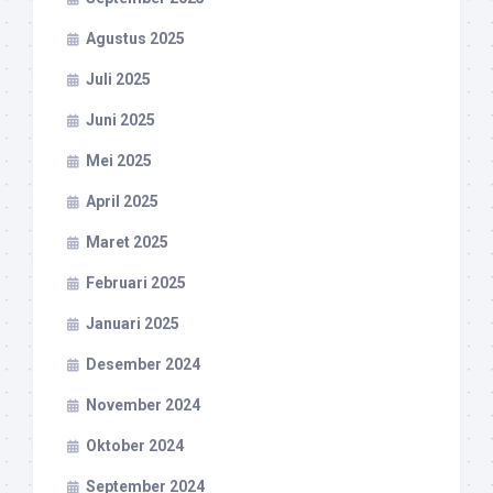
Agustus 2025
Juli 2025
Juni 2025
Mei 2025
April 2025
Maret 2025
Februari 2025
Januari 2025
Desember 2024
November 2024
Oktober 2024
September 2024