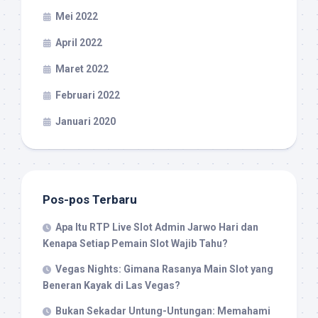
Mei 2022
April 2022
Maret 2022
Februari 2022
Januari 2020
Pos-pos Terbaru
Apa Itu RTP Live Slot Admin Jarwo Hari dan
Kenapa Setiap Pemain Slot Wajib Tahu?
Vegas Nights: Gimana Rasanya Main Slot yang
Beneran Kayak di Las Vegas?
Bukan Sekadar Untung-Untungan: Memahami