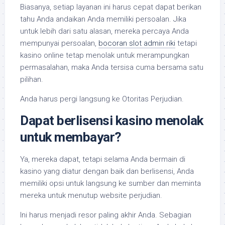
Biasanya, setiap layanan ini harus cepat dapat berikan
tahu Anda andaikan Anda memiliki persoalan. Jika
untuk lebih dari satu alasan, mereka percaya Anda
mempunyai persoalan,
bocoran slot admin riki
tetapi
kasino online tetap menolak untuk merampungkan
permasalahan, maka Anda tersisa cuma bersama satu
pilihan.
Anda harus pergi langsung ke Otoritas Perjudian.
Dapat berlisensi kasino menolak
untuk membayar?
Ya, mereka dapat, tetapi selama Anda bermain di
kasino yang diatur dengan baik dan berlisensi, Anda
memiliki opsi untuk langsung ke sumber dan meminta
mereka untuk menutup website perjudian.
Ini harus menjadi resor paling akhir Anda. Sebagian