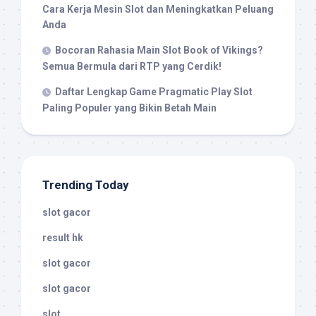
Cara Kerja Mesin Slot dan Meningkatkan Peluang
Anda
Bocoran Rahasia Main Slot Book of Vikings?
Semua Bermula dari RTP yang Cerdik!
Daftar Lengkap Game Pragmatic Play Slot
Paling Populer yang Bikin Betah Main
Trending Today
slot gacor
result hk
slot gacor
slot gacor
slot