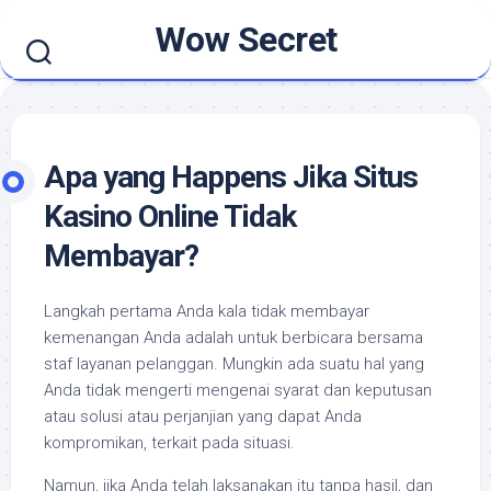
Skip
Wow Secret
to
content
Apa yang Happens Jika Situs
Kasino Online Tidak
Membayar?
Langkah pertama Anda kala tidak membayar
kemenangan Anda adalah untuk berbicara bersama
staf layanan pelanggan. Mungkin ada suatu hal yang
Anda tidak mengerti mengenai syarat dan keputusan
atau solusi atau perjanjian yang dapat Anda
kompromikan, terkait pada situasi.
Namun, jika Anda telah laksanakan itu tanpa hasil, dan