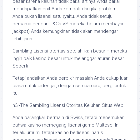
besar karena keluhan tidak bakal artinya Anda bakal
mendapatkan duit Anda kembali, dan jika problem
Anda bukan lisensi satu (yaitu. Anda tidak setuju
bersama dengan T&Cs VS mereka belum membayar
jackpot) Anda kemungkinan tidak akan mendengar
lebih jauh.
Gambling Lisensi otoritas setelah ikan besar – mereka
ingin baik kasino besar untuk melanggar aturan besar.
Seperti .
Tetapi andaikan Anda berpikir masalah Anda cukup luar
biasa untuk didengar, dengan semua cara, pergi untuk
itu.
h3>The Gambling Lisensi Otoritas Keluhan Situs Web:
Anda barangkali bermain di Swiss, tetapi menemukan
bahwa kasino memegang lisensi game Maltese. Ini
terlalu umum, tetapi kasino berlisensi harus