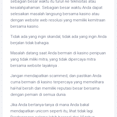
sebagian besar waktu itu turun ke teknisitas atau
kesalahpahaman. Sebagian besar waktu Anda dapat
selesaikan masalah langsung bersama kasino atau
dengan website web resolusi yang memiliki kemitraan
bersama kasino.
Tidak ada yang ingin skandal, tidak ada yang ingin Anda
berjalan tidak bahagia.
Masalah datang saat Anda bermain di kasino penipuan
yang tidak miliki mitra, yang tidak dipercaya mitra
bersama website layaknya .
Jangan mendapatkan scammed, dan pastikan Anda
cuma bermain di kasino terpercaya yang memelihara
hal-hal bersih dan memiliki reputasi besar bersama
dengan pemain di semua dunia.
Jika Anda bertanya-tanya di mana Anda bakal
mendapatkan unicorn seperti itu, lihat tidak lagi.