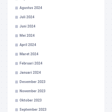
Agustus 2024
Juli 2024
Juni 2024
Mei 2024
April 2024
Maret 2024
Februari 2024
Januari 2024
Desember 2023
November 2023
Oktober 2023
September 2023