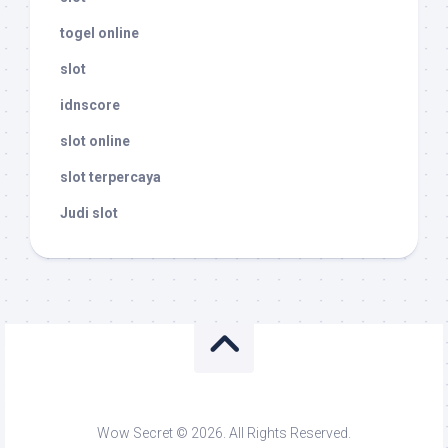
togel online
slot
idnscore
slot online
slot terpercaya
Judi slot
Wow Secret © 2026. All Rights Reserved.