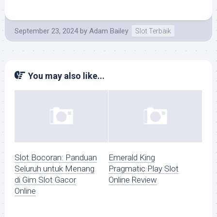
September 23, 2024
by
Adam Bailey
Slot Terbaik
You may also like...
Slot Bocoran: Panduan
Emerald King
Seluruh untuk Menang
Pragmatic Play Slot
di Gim Slot Gacor
Online Review
Online