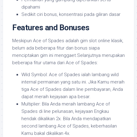
dipahami
Sedikit ciri bonus, konsentrasi pada giliran dasar
Features and Bonuses
Meskipun Ace of Spades adalah gim slot online klasik,
belum ada beberapa fitur dan bonus siapa
menciptakan gim ini menggaet.Selanjutnya merupakan
beberapa fitur utama dari Ace of Spades:
Wild Symbol: Ace of Spades ialah lambang wild
internal permainan yang satu ini. Jika Kamu meraih
tiga Ace of Spades dalam line pembayaran, Anda
dapat meraih kejayaan apa besar.
Multiplier: Bila Anda meraih lambang Ace of
Spades di line pelunasan, kejayaan Engkau
hendak dikalikan 2x. Bila Anda mendapatkan
second lambang Ace of Spades, keberhasilan
Kamu bakal dikalikan 4x.