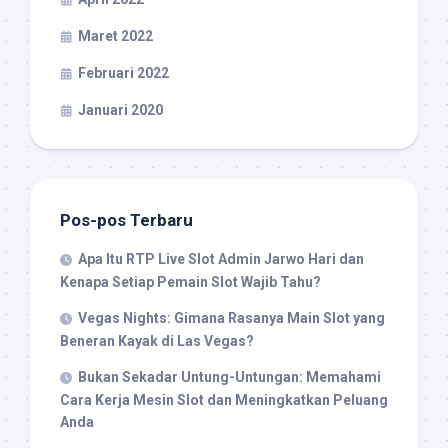
Maret 2022
Februari 2022
Januari 2020
Pos-pos Terbaru
Apa Itu RTP Live Slot Admin Jarwo Hari dan
Kenapa Setiap Pemain Slot Wajib Tahu?
Vegas Nights: Gimana Rasanya Main Slot yang
Beneran Kayak di Las Vegas?
Bukan Sekadar Untung-Untungan: Memahami
Cara Kerja Mesin Slot dan Meningkatkan Peluang
Anda