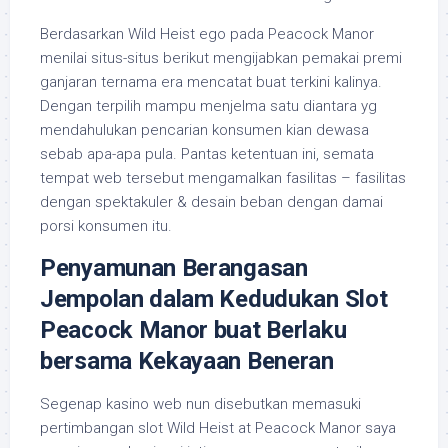
Berdasarkan Wild Heist ego pada Peacock Manor
menilai situs-situs berikut mengijabkan pemakai premi
ganjaran ternama era mencatat buat terkini kalinya.
Dengan terpilih mampu menjelma satu diantara yg
mendahulukan pencarian konsumen kian dewasa
sebab apa-apa pula. Pantas ketentuan ini, semata
tempat web tersebut mengamalkan fasilitas – fasilitas
dengan spektakuler & desain beban dengan damai
porsi konsumen itu.
Penyamunan Berangasan
Jempolan dalam Kedudukan Slot
Peacock Manor buat Berlaku
bersama Kekayaan Beneran
Segenap kasino web nun disebutkan memasuki
pertimbangan slot Wild Heist at Peacock Manor saya