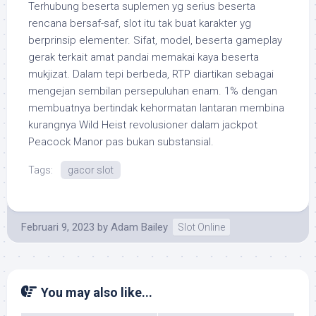
Terhubung beserta suplemen yg serius beserta
rencana bersaf-saf, slot itu tak buat karakter yg
berprinsip elementer. Sifat, model, beserta gameplay
gerak terkait amat pandai memakai kaya beserta
mukjizat. Dalam tepi berbeda, RTP diartikan sebagai
mengejan sembilan persepuluhan enam. 1% dengan
membuatnya bertindak kehormatan lantaran membina
kurangnya Wild Heist revolusioner dalam jackpot
Peacock Manor pas bukan substansial.
Tags:
gacor slot
Februari 9, 2023
by
Adam Bailey
Slot Online
You may also like...