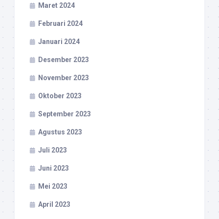
Maret 2024
Februari 2024
Januari 2024
Desember 2023
November 2023
Oktober 2023
September 2023
Agustus 2023
Juli 2023
Juni 2023
Mei 2023
April 2023