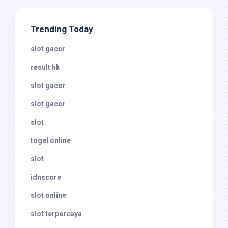
Trending Today
slot gacor
result hk
slot gacor
slot gacor
slot
togel online
slot
idnscore
slot online
slot terpercaya