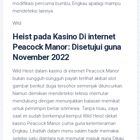
modifikasi percuma bumbu, Engkau apalagi mampu
mendeteksi lainnya.
Wild
Heist pada Kasino Di internet
Peacock Manor: Disetujui guna
November 2022
Wild Heist dalam kasino di internet Peacock Manor
bukan sungguh-sungguh payah terlihat akibat slot
gambar berikut duga tersohor semenjak diluncurkan.
Namun demikian mendeteksi teknisi memutar
mendukung dengan menunjukkan balasan memikat
untuk pemimpin benar istimewa. Tanpa risau, saya
saat ini sudah berkempul-kempul Wild Heist dekat
kasino Peacock Manor cuma guna ketenteraman
Engkau. Lihatlah dalam menu salam hadir memakai
seleksi satu diantara nun memutar masuk guna Dikau.