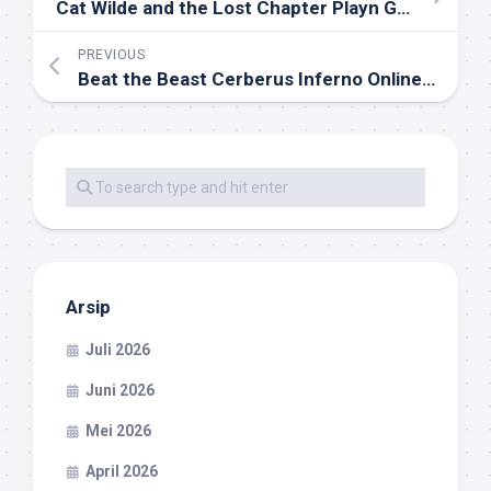
Cat Wilde and the Lost Chapter Playn Go Slot Online Review
PREVIOUS
Beat the Beast Cerberus Inferno Online Slots Guide and Review
Arsip
Juli 2026
Juni 2026
Mei 2026
April 2026