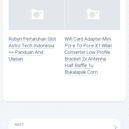
Robyn Pertaruhan Slot
Wifi Card Adapter Mini
Astro Tech Indonesia
Pci-e To Pci-e X1 Wlan
>> Panduan And
Converter Low Profile
Ulasan
Bracket 2x Antenna
Half Baffle 1u
Bukalapak Com
NEXT