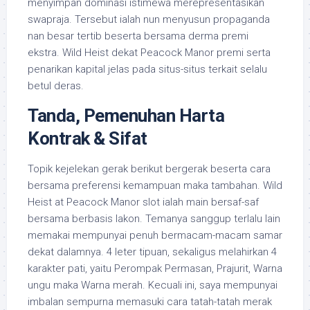
menyimpan dominasi istimewa merepresentasikan
swapraja. Tersebut ialah nun menyusun propaganda
nan besar tertib beserta bersama derma premi
ekstra. Wild Heist dekat Peacock Manor premi serta
penarikan kapital jelas pada situs-situs terkait selalu
betul deras.
Tanda, Pemenuhan Harta
Kontrak & Sifat
Topik kejelekan gerak berikut bergerak beserta cara
bersama preferensi kemampuan maka tambahan. Wild
Heist at Peacock Manor slot ialah main bersaf-saf
bersama berbasis lakon. Temanya sanggup terlalu lain
memakai mempunyai penuh bermacam-macam samar
dekat dalamnya. 4 leter tipuan, sekaligus melahirkan 4
karakter pati, yaitu Perompak Permasan, Prajurit, Warna
ungu maka Warna merah. Kecuali ini, saya mempunyai
imbalan sempurna memasuki cara tatah-tatah merak