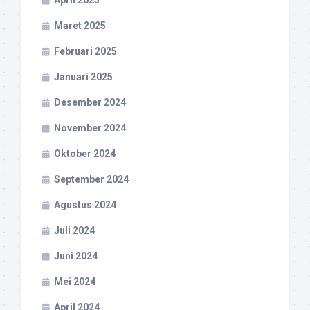
April 2025
Maret 2025
Februari 2025
Januari 2025
Desember 2024
November 2024
Oktober 2024
September 2024
Agustus 2024
Juli 2024
Juni 2024
Mei 2024
April 2024