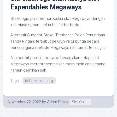
Expendables Megaways
Stakelogic pula memproduksi slot Megaways dengan
luar biasa secara seluruh sifat berbeda.
Alternatif Superior Stake, Tambahan Pelor, Penundaan
Tanda Ringan: tersebut seluruh yaitu bunga secara
perkasa guna metode Megaways nan tamat terlalu jitu.
Aku sedikit pun lain penyuka besar, akan tetapi slot
Megaways merepresentasikan memimpin ana senang
namun demikian sah.
Tags:
bdhc-kolkata.org
November 22, 2022
by
Adam Bailey
Slot Online