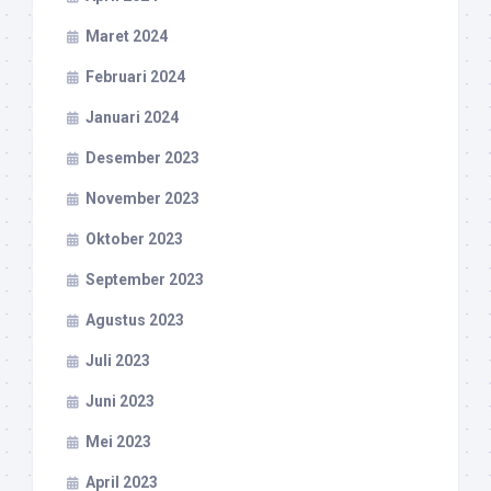
Maret 2024
Februari 2024
Januari 2024
Desember 2023
November 2023
Oktober 2023
September 2023
Agustus 2023
Juli 2023
Juni 2023
Mei 2023
April 2023