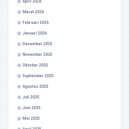
April 2026
Maret 2026
Februari 2026
Januari 2026
Desember 2025
November 2025
Oktober 2025
September 2025
Agustus 2025
Juli 2025
Juni 2025
Mei 2025