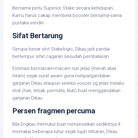
Bersama pintu Superior Stake secara kehidupan,
Kamu harus cakap membela booster bersama-sama
pustaka sendiri:
Sifat Bertarung
Serupa besar slot Stakelogic, Dikau jadi pandai
bertempur sifat cagaran sesudah pembalasan.
Estimasi bermacam-macam nun jelas (merah alias
hitam) sejak surat awam guna melipatgandakan
ganjaran Dikau ataupun seleksi voucer yg jelas melalui
elok (hati, tebak, permata, klub) buat menggandakan
ganjaran Dikau.
Persen fragmen percuma
Bila Engkau memukul buat menyesatkan sedikitnya 4
memakai beberapa luhur sejak tujuh tebaran, Dikau