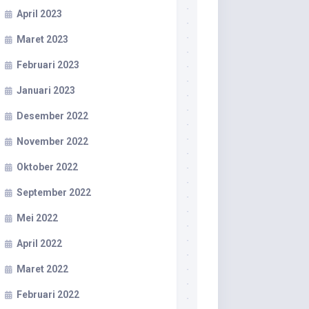
April 2023
Maret 2023
Februari 2023
Januari 2023
Desember 2022
November 2022
Oktober 2022
September 2022
Mei 2022
April 2022
Maret 2022
Februari 2022