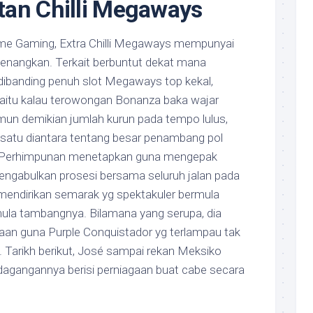
tan Chilli Megaways
Time Gaming, Extra Chilli Megaways mempunyai
enangkan. Terkait berbuntut dekat mana
dibanding penuh slot Megaways top kekal,
t yaitu kalau terowongan Bonanza baka wajar
amun demikian jumlah kurun pada tempo lulus,
satu diantara tentang besar penambang pol
. Perhimpunan menetapkan guna mengepak
engabulkan prosesi bersama seluruh jalan pada
 mendirikan semarak yg spektakuler bermula
mula tambangnya. Bilamana yang serupa, dia
 guna Purple Conquistador yg terlampau tak
. Tarikh berikut, José sampai rekan Meksiko
gangannya berisi perniagaan buat cabe secara