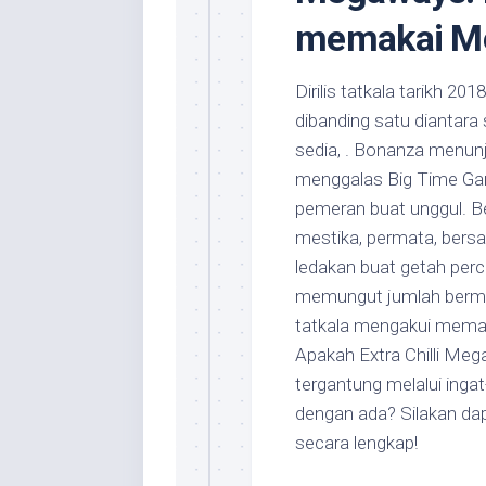
memakai Me
Dirilis tatkala tarikh 2
dibanding satu diantara
sedia, . Bonanza menu
menggalas Big Time Ga
pemeran buat unggul. Be
mestika, permata, bers
ledakan buat getah perc
memungut jumlah bermul
tatkala mengakui memak
Apakah Extra Chilli M
tergantung melalui ingat
dengan ada? Silakan dap
secara lengkap!