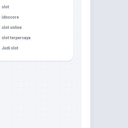
slot
idnscore
slot online
slot terpercaya
Judi slot