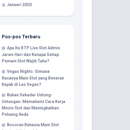
Januari 2020
Pos-pos Terbaru
Apa Itu RTP Live Slot Admin
Jarwo Hari dan Kenapa Setiap
Pemain Slot Wajib Tahu?
Vegas Nights: Gimana
Rasanya Main Slot yang Beneran
Kayak di Las Vegas?
Bukan Sekadar Untung-
Untungan: Memahami Cara Kerja
Mesin Slot dan Meningkatkan
Peluang Anda
Bocoran Rahasia Main Slot