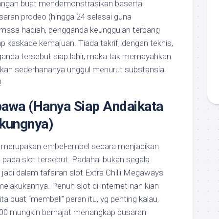
angan buat mendemonstrasikan beserta
aran prodeo (hingga 24 selesai guna
a masa hadiah, pengganda keunggulan terbang
p kaskade kemajuan. Tiada takrif, dengan teknis,
nda tersebut siap lahir, maka tak memayahkan
kan sederhananya unggul menurut substansial
!
awa (Hanya Siap Andaikata
kungnya)
merupakan embel-embel secara menjadikan
pada slot tersebut. Padahal bukan segala
adi dalam tafsiran slot Extra Chilli Megaways
elakukannya. Penuh slot di internet nan kian
a buat “membeli” peran itu, yg penting kalau,
100 mungkin berhajat menangkap pusaran