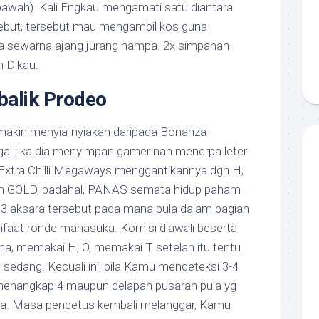
awah). Kali Engkau mengamati satu diantara
rsebut, tersebut mau mengambil kos guna
sewarna ajang jurang hampa. 2x simpanan
 Dikau.
rbalik Prodeo
 makin menyia-nyiakan daripada Bonanza
bagai jika dia menyimpan gamer nan menerpa leter
 Extra Chilli Megaways menggantikannya dgn H,
am GOLD, padahal, PANAS semata hidup paham
-3 aksara tersebut pada mana pula dalam bagian
aat ronde manasuka. Komisi diawali beserta
a, memakai H, O, memakai T setelah itu tentu
edang. Kecuali ini, bila Kamu mendeteksi 3-4
ra menangkap 4 maupun delapan pusaran pula yg
ra. Masa pencetus kembali melanggar, Kamu