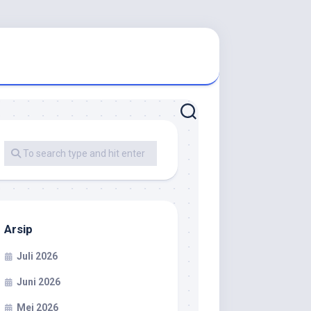
Arsip
Juli 2026
Juni 2026
Mei 2026