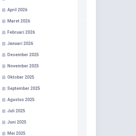
April 2026
Maret 2026
Februari 2026
Januari 2026
Desember 2025
November 2025
Oktober 2025
September 2025
Agustus 2025
Juli 2025
Juni 2025
Mei 2025