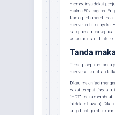
membelinya dekat penjur
makna 50x cagaran Engk
Kamu perlu membereska
menyeluruh, menyukai E
sampai-sampai kepada 
berperan main di internet
Tanda maka
Terselip sepuluh tanda 
menyesatkan lilitan tatk
Dikau makin jadi mengam
dekat tempat tinggal tuli
“HOT” maka membuat ma
ini dalam bawah). Dika
ungu buat gambar main