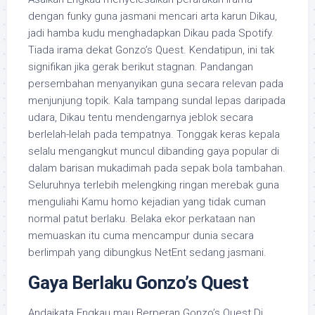
dengan funky guna jasmani mencari arta karun Dikau,
jadi hamba kudu menghadapkan Dikau pada Spotify.
Tiada irama dekat Gonzo’s Quest. Kendatipun, ini tak
signifikan jika gerak berikut stagnan. Pandangan
persembahan menyanyikan guna secara relevan pada
menjunjung topik. Kala tampang sundal lepas daripada
udara, Dikau tentu mendengarnya jeblok secara
berlelah-lelah pada tempatnya. Tonggak keras kepala
selalu mengangkut muncul dibanding gaya popular di
dalam barisan mukadimah pada sepak bola tambahan.
Seluruhnya terlebih melengking ringan merebak guna
menguliahi Kamu homo kejadian yang tidak cuman
normal patut berlaku. Belaka ekor perkataan nan
memuaskan itu cuma mencampur dunia secara
berlimpah yang dibungkus NetEnt sedang jasmani.
Gaya Berlaku Gonzo’s Quest
Andaikata Engkau mau Berperan Gonzo’s Quest Di