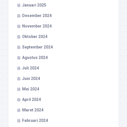
Januari 2025
Desember 2024
November 2024
Oktober 2024
September 2024
Agustus 2024
Juli 2024
Juni 2024
Mei 2024
April 2024
Maret 2024
Februari 2024