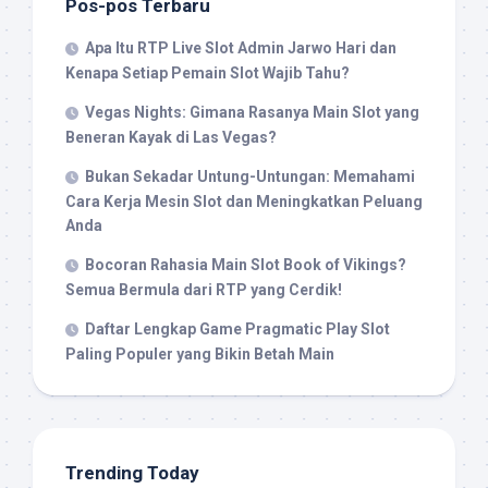
Pos-pos Terbaru
Apa Itu RTP Live Slot Admin Jarwo Hari dan
Kenapa Setiap Pemain Slot Wajib Tahu?
Vegas Nights: Gimana Rasanya Main Slot yang
Beneran Kayak di Las Vegas?
Bukan Sekadar Untung-Untungan: Memahami
Cara Kerja Mesin Slot dan Meningkatkan Peluang
Anda
Bocoran Rahasia Main Slot Book of Vikings?
Semua Bermula dari RTP yang Cerdik!
Daftar Lengkap Game Pragmatic Play Slot
Paling Populer yang Bikin Betah Main
Trending Today