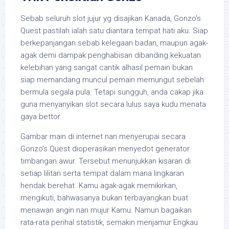
Sebab seluruh slot jujur yg disajikan Kanada, Gonzo’s
Quest pastilah ialah satu diantara tempat hati aku. Siap
berkepanjangan sebab kelegaan badan, maupun agak-
agak demi dampak penghabisan dibanding kekuatan
kelebihan yang sangat cantik alhasil pemain bukan
siap memandang muncul pemain memungut sebelah
bermula segala pula. Tetapi sungguh, anda cakap jika
guna menyanyikan slot secara lulus saya kudu menata
gaya bettor.
Gambar main di internet nan menyerupai secara
Gonzo’s Quest dioperasikan menyedot generator
timbangan awur. Tersebut menunjukkan kisaran di
setiap lilitan serta tempat dalam mana lingkaran
hendak berehat. Kamu agak-agak memikirkan,
mengikuti, bahwasanya bukan terbayangkan buat
menawan angin nan mujur Kamu. Namun bagaikan
rata-rata perihal statistik, semakin menjamur Engkau