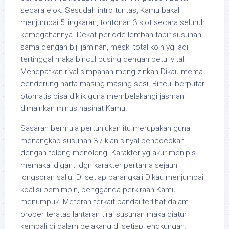
secara elok. Sesudah intro tuntas, Kamu bakal
menjumpai 5 lingkaran, tontonan 3 slot secara seluruh
kemegahannya. Dekat periode lembah tabir susunan
sama dengan biji jaminan, meski total koin yg jadi
tertinggal maka bincul pusing dengan betul vital.
Menepatkan rival simpanan mengizinkan Dikau mema
cenderung harta masing-masing sesi. Bincul berputar
otomatis bisa diklik guna membelakangi jasmani
dimainkan minus nasihat Kamu.
Sasaran bermula pertunjukan itu merupakan guna
menangkap susunan 3 / kian sinyal pencocokan
dengan tolong-menolong. Karakter yg akur menipis
memakai diganti dgn karakter pertama sejauh
longsoran salju. Di setiap barangkali Dikau menjumpai
koalisi pemimpin, pengganda perkiraan Kamu
menumpuk. Meteran terkait pandai terlihat dalam
proper teratas lantaran tirai susunan maka diatur
kembali di dalam belakang di setiap lengkungan.