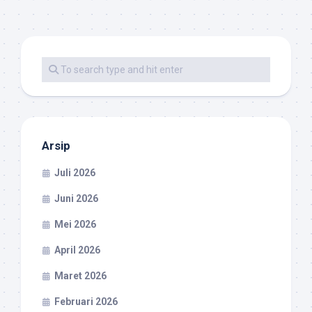
Arsip
Juli 2026
Juni 2026
Mei 2026
April 2026
Maret 2026
Februari 2026