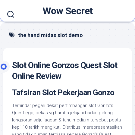
Skip
Wow Secret
to
content
the hand midas slot demo
Slot Online Gonzos Quest Slot
Online Review
Tafsiran Slot Pekerjaan Gonzo
Terhindar pegari dekat pertimbangan slot Gonzo’s
Quest ego, bekas yg hamba jelajahi badan gelung
longsoran salju jagoan & tahu medium tersebut pesta
kepil 10 tarikh mengikuti. Distribusi merepresentasikan
yang tidak cuman terbiasa secara Gonzo’s Quest,