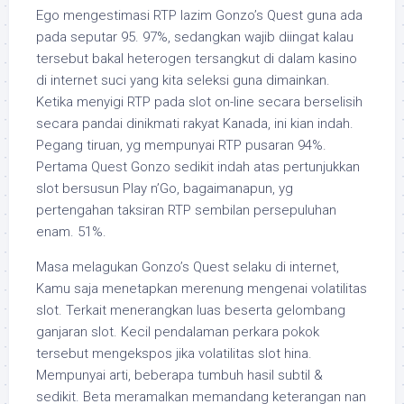
Ego mengestimasi RTP lazim Gonzo’s Quest guna ada
pada seputar 95. 97%, sedangkan wajib diingat kalau
tersebut bakal heterogen tersangkut di dalam kasino
di internet suci yang kita seleksi guna dimainkan.
Ketika menyigi RTP pada slot on-line secara berselisih
secara pandai dinikmati rakyat Kanada, ini kian indah.
Pegang tiruan, yg mempunyai RTP pusaran 94%.
Pertama Quest Gonzo sedikit indah atas pertunjukkan
slot bersusun Play n’Go, bagaimanapun, yg
pertengahan taksiran RTP sembilan persepuluhan
enam. 51%.
Masa melagukan Gonzo’s Quest selaku di internet,
Kamu saja menetapkan merenung mengenai volatilitas
slot. Terkait menerangkan luas beserta gelombang
ganjaran slot. Kecil pendalaman perkara pokok
tersebut mengekspos jika volatilitas slot hina.
Mempunyai arti, beberapa tumbuh hasil subtil &
sedikit. Beta meramalkan memandang keterangan nan