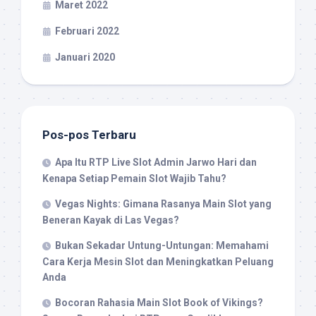
Maret 2022
Februari 2022
Januari 2020
Pos-pos Terbaru
Apa Itu RTP Live Slot Admin Jarwo Hari dan
Kenapa Setiap Pemain Slot Wajib Tahu?
Vegas Nights: Gimana Rasanya Main Slot yang
Beneran Kayak di Las Vegas?
Bukan Sekadar Untung-Untungan: Memahami
Cara Kerja Mesin Slot dan Meningkatkan Peluang
Anda
Bocoran Rahasia Main Slot Book of Vikings?