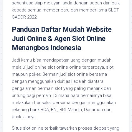
senantiasa siap melayani anda dengan sopan dan baik
kepada semua member baru dan member lama SLOT
GACOR 2022.
Panduan Daftar Mudah Website
Judi Online & Agen Slot Online
Menangbos Indonesia
Jadi kamu bisa mendapatkan uang dengan mudah
melalui judi online slot online online terpercaya, slot
maupun poker. Bermain judi slot online bersama
dengan menggunakan duit asli adalah diantara
pengalaman bermain slot yang paling menarik dan
untung bagi pemain. Di mana para pemainnya bisa
melakukan transaksi bersama dengan menggunakan
rekening bank BCA, BNI, BRI, Mandiri, Danamon dan
bank lainnya.
Situs slot online terbaik tawarkan proses deposit yang