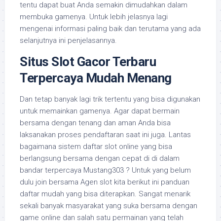
tentu dapat buat Anda semakin dimudahkan dalam
membuka gamenya. Untuk lebih jelasnya lagi
mengenai informasi paling baik dan terutama yang ada
selanjutnya ini penjelasannya.
Situs Slot Gacor Terbaru
Terpercaya Mudah Menang
Dan tetap banyak lagi trik tertentu yang bisa digunakan
untuk memainkan gamenya. Agar dapat bermain
bersama dengan tenang dan aman Anda bisa
laksanakan proses pendaftaran saat ini juga. Lantas
bagaimana sistem daftar slot online yang bisa
berlangsung bersama dengan cepat di di dalam
bandar terpercaya Mustang303 ? Untuk yang belum
dulu join bersama Agen slot kita berikut ini panduan
daftar mudah yang bisa diterapkan. Sangat menarik
sekali banyak masyarakat yang suka bersama dengan
game online dan salah satu permainan yang telah