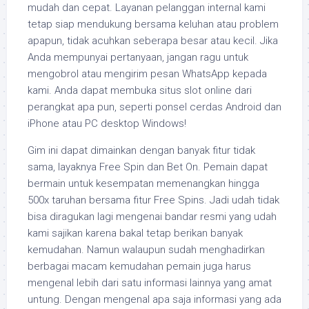
mudah dan cepat. Layanan pelanggan internal kami
tetap siap mendukung bersama keluhan atau problem
apapun, tidak acuhkan seberapa besar atau kecil. Jika
Anda mempunyai pertanyaan, jangan ragu untuk
mengobrol atau mengirim pesan WhatsApp kepada
kami. Anda dapat membuka situs slot online dari
perangkat apa pun, seperti ponsel cerdas Android dan
iPhone atau PC desktop Windows!
Gim ini dapat dimainkan dengan banyak fitur tidak
sama, layaknya Free Spin dan Bet On. Pemain dapat
bermain untuk kesempatan memenangkan hingga
500x taruhan bersama fitur Free Spins. Jadi udah tidak
bisa diragukan lagi mengenai bandar resmi yang udah
kami sajikan karena bakal tetap berikan banyak
kemudahan. Namun walaupun sudah menghadirkan
berbagai macam kemudahan pemain juga harus
mengenal lebih dari satu informasi lainnya yang amat
untung. Dengan mengenal apa saja informasi yang ada