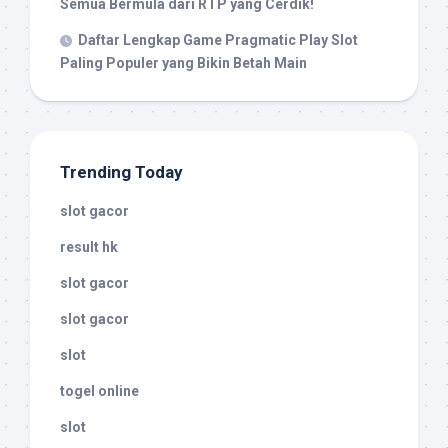
Semua Bermula dari RTP yang Cerdik!
Daftar Lengkap Game Pragmatic Play Slot
Paling Populer yang Bikin Betah Main
Trending Today
slot gacor
result hk
slot gacor
slot gacor
slot
togel online
slot