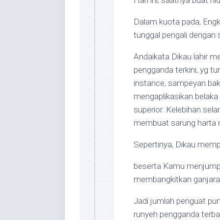
Hari ini, saatnya buat hi
Dalam kuota pada, Engk
tunggal pengali dengan 
Andaikata Dikau lahir me
pengganda terkini, yg t
instance, sampeyan ba
mengaplikasikan belaka
superior. Kelebihan sela
membuat sarung harta m
Sepertinya, Dikau memp
beserta Kamu menjumpai 
membangkitkan ganjaran
Jadi jumlah penguat pu
runyeh pengganda terb