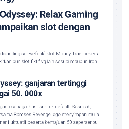
Odyssey: Relax Gaming
ampaikan slot dengan
ibanding selevel[cak] slot Money Train beserta
kan pun slot fiktif yg lain sesuai maupun Iron
ssey: ganjaran tertinggi
gai 50. 000x
nti sebagai hasil suntuk default! Sesudah,
bersama Ramses Revenge, ego menyimpan mulia
ar fluktuatif beserta kemajuan 50 seperseribu