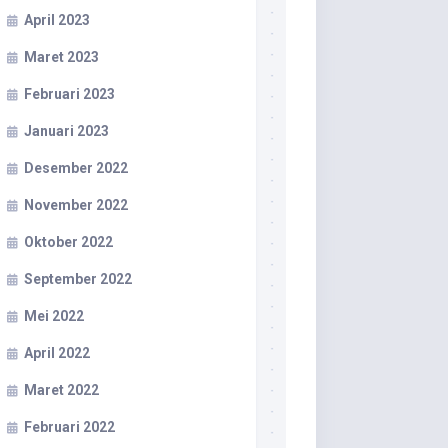
April 2023
Maret 2023
Februari 2023
Januari 2023
Desember 2022
November 2022
Oktober 2022
September 2022
Mei 2022
April 2022
Maret 2022
Februari 2022