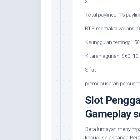
x.
Total paylines: 15 payli
RTP memakai varians: 96
Keunggulan tertinggi: 50
Kitaran agunan: $€0. 10
Sifat
premi: pusaran percuma,
Slot Pengg
Gameplay se
Beta lumayan menyimpa
kecuali sejak tanda Per