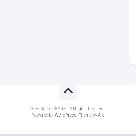
Wow Secret © 2026. All Rights Reserved.
Powered by
WordPress
. Theme by
Alx
.