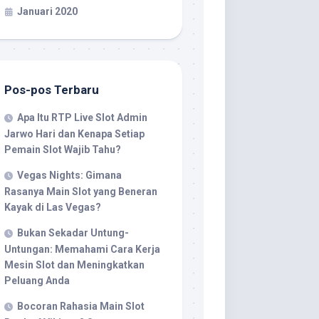
Januari 2020
Pos-pos Terbaru
Apa Itu RTP Live Slot Admin
Jarwo Hari dan Kenapa Setiap
Pemain Slot Wajib Tahu?
Vegas Nights: Gimana
Rasanya Main Slot yang Beneran
Kayak di Las Vegas?
Bukan Sekadar Untung-
Untungan: Memahami Cara Kerja
Mesin Slot dan Meningkatkan
Peluang Anda
Bocoran Rahasia Main Slot