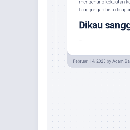
mengenang kekuatan kel
tanggungan bisa dicapai
Dikau sang
…
Februari 14, 2023
by
Adam Bai