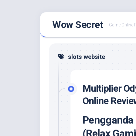
Skip
Wow Secret
to
Game Online 
content
slots website
Multiplier O
Online Revie
Pengganda p
(Relax Gam