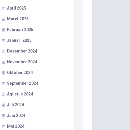
April 2025
Maret 2025
Februari 2025
Januari 2025
Desember 2024
November 2024
Oktober 2024
September 2024
Agustus 2024
Juli 2024
Juni 2024
Mei 2024