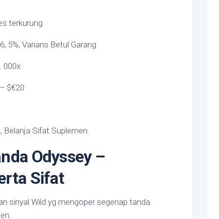
nes terkurung
, 5%, Varians Betul Garang
. 000x
 – $€20
 Belanja Sifat Suplemen.
anda Odyssey –
rta Sifat
n sinyal Wild yg mengoper segenap tanda
sen.