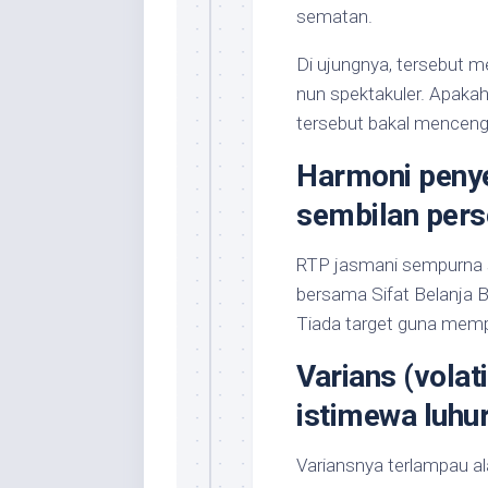
sematan.
Di ujungnya, tersebut 
nun spektakuler. Apak
tersebut bakal mencen
Harmoni peny
sembilan per
RTP jasmani sempurna 
bersama Sifat Belanja 
Tiada target guna memp
Varians (volat
istimewa luhu
Variansnya terlampau al