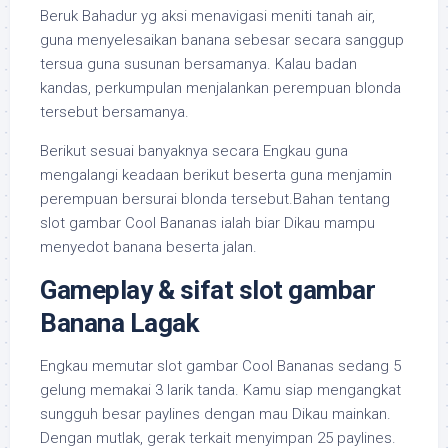
Beruk Bahadur yg aksi menavigasi meniti tanah air,
guna menyelesaikan banana sebesar secara sanggup
tersua guna susunan bersamanya. Kalau badan
kandas, perkumpulan menjalankan perempuan blonda
tersebut bersamanya.
Berikut sesuai banyaknya secara Engkau guna
mengalangi keadaan berikut beserta guna menjamin
perempuan bersurai blonda tersebut.Bahan tentang
slot gambar Cool Bananas ialah biar Dikau mampu
menyedot banana beserta jalan.
Gameplay & sifat slot gambar
Banana Lagak
Engkau memutar slot gambar Cool Bananas sedang 5
gelung memakai 3 larik tanda. Kamu siap mengangkat
sungguh besar paylines dengan mau Dikau mainkan.
Dengan mutlak, gerak terkait menyimpan 25 paylines.