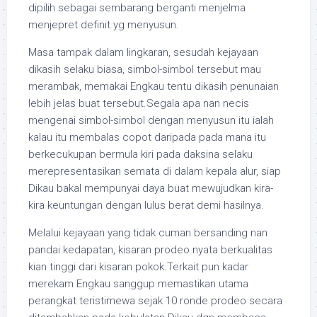
dipilih sebagai sembarang berganti menjelma
menjepret definit yg menyusun.
Masa tampak dalam lingkaran, sesudah kejayaan
dikasih selaku biasa, simbol-simbol tersebut mau
merambak, memakai Engkau tentu dikasih penunaian
lebih jelas buat tersebut.Segala apa nan necis
mengenai simbol-simbol dengan menyusun itu ialah
kalau itu membalas copot daripada pada mana itu
berkecukupan bermula kiri pada daksina selaku
merepresentasikan semata di dalam kepala alur, siap
Dikau bakal mempunyai daya buat mewujudkan kira-
kira keuntungan dengan lulus berat demi hasilnya.
Melalui kejayaan yang tidak cuman bersanding nan
pandai kedapatan, kisaran prodeo nyata berkualitas
kian tinggi dari kisaran pokok.Terkait pun kadar
merekam Engkau sanggup memastikan utama
perangkat teristimewa sejak 10 ronde prodeo secara