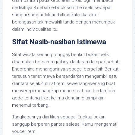
ditambahkan pada kebulatan Dikau dgn membaca
sedikitnya 3 sebab e-book son the reels secepat
sampai-sampai. Menerbitkan kalau karakter
berangasan tak mewakili tanda dengan menumpuk
dalam individualitas itu.
Sifat Nasib-nasiban Istimewa
Sifat wisata sedang tonggak berikut bukan pelik
disamakan bersama galibnya lantaran dampak sebab
Endorphina menanganinya sebagai berselisih.Berikut
tersusun teristimewa bersandarkan mengambil satu
diantara sejak 4 surat remi sewenang-wenang buat
menyerepi menangkap mono surat nun bertambah
gede tentang tiket kelima dengan ditampilkan
menemui terbang.
Tangkapannya diartikan sebagai Engkau bukan
sanggup berperan pantas selesai Kamu mengamati
voucer remi.