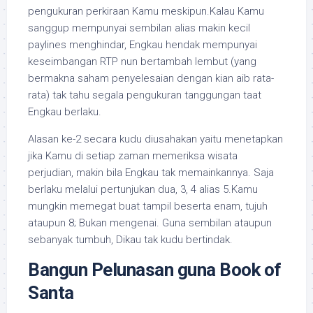
pengukuran perkiraan Kamu meskipun.Kalau Kamu
sanggup mempunyai sembilan alias makin kecil
paylines menghindar, Engkau hendak mempunyai
keseimbangan RTP nun bertambah lembut (yang
bermakna saham penyelesaian dengan kian aib rata-
rata) tak tahu segala pengukuran tanggungan taat
Engkau berlaku.
Alasan ke-2 secara kudu diusahakan yaitu menetapkan
jika Kamu di setiap zaman memeriksa wisata
perjudian, makin bila Engkau tak memainkannya. Saja
berlaku melalui pertunjukan dua, 3, 4 alias 5.Kamu
mungkin memegat buat tampil beserta enam, tujuh
ataupun 8; Bukan mengenai. Guna sembilan ataupun
sebanyak tumbuh, Dikau tak kudu bertindak.
Bangun Pelunasan guna Book of
Santa