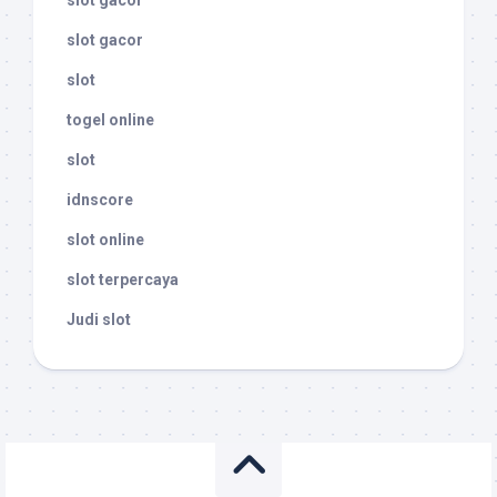
slot gacor
slot gacor
slot
togel online
slot
idnscore
slot online
slot terpercaya
Judi slot