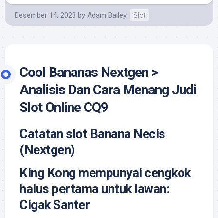
Desember 14, 2023
by
Adam Bailey
Slot
Cool Bananas Nextgen >
Analisis Dan Cara Menang Judi
Slot Online CQ9
Catatan slot Banana Necis
(Nextgen)
King Kong mempunyai cengkok
halus pertama untuk lawan:
Cigak Santer