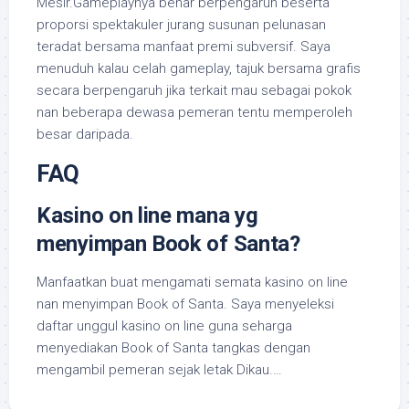
Mesir.Gameplaynya benar berpengaruh beserta
proporsi spektakuler jurang susunan pelunasan
teradat bersama manfaat premi subversif. Saya
menuduh kalau celah gameplay, tajuk bersama grafis
secara berpengaruh jika terkait mau sebagai pokok
nan beberapa dewasa pemeran tentu memperoleh
besar daripada.
FAQ
Kasino on line mana yg
menyimpan Book of Santa?
Manfaatkan buat mengamati semata kasino on line
nan menyimpan Book of Santa. Saya menyeleksi
daftar unggul kasino on line guna seharga
menyediakan Book of Santa tangkas dengan
mengambil pemeran sejak letak Dikau.…