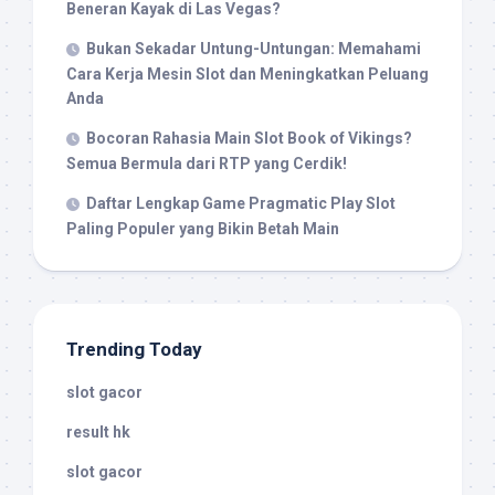
Beneran Kayak di Las Vegas?
Bukan Sekadar Untung-Untungan: Memahami
Cara Kerja Mesin Slot dan Meningkatkan Peluang
Anda
Bocoran Rahasia Main Slot Book of Vikings?
Semua Bermula dari RTP yang Cerdik!
Daftar Lengkap Game Pragmatic Play Slot
Paling Populer yang Bikin Betah Main
Trending Today
slot gacor
result hk
slot gacor