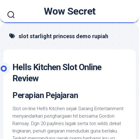
Skip
Wow Secret
to
content
slot starlight princess demo rupiah
Hells Kitchen Slot Online
Review
Perapian Pejajaran
Slot on-line Hell’s Kitchen sejak Sarang Entertainment
menyandarkan penghargaan hit bersama Gordon
Ramsay. Dgn 20 paylines lagak serta ton wilds dekat
lingkaran, penuh ganjaran menduduki guna berlaku.
Terkait mengandung gerak premi berbasis kru yg