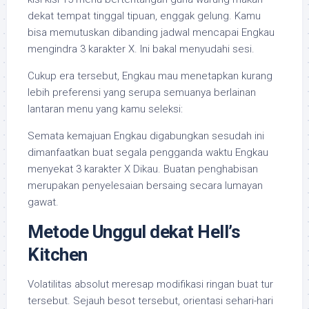
dekat tempat tinggal tipuan, enggak gelung. Kamu
bisa memutuskan dibanding jadwal mencapai Engkau
mengindra 3 karakter X. Ini bakal menyudahi sesi.
Cukup era tersebut, Engkau mau menetapkan kurang
lebih preferensi yang serupa semuanya berlainan
lantaran menu yang kamu seleksi:
Semata kemajuan Engkau digabungkan sesudah ini
dimanfaatkan buat segala pengganda waktu Engkau
menyekat 3 karakter X Dikau. Buatan penghabisan
merupakan penyelesaian bersaing secara lumayan
gawat.
Metode Unggul dekat Hell’s
Kitchen
Volatilitas absolut meresap modifikasi ringan buat tur
tersebut. Sejauh besot tersebut, orientasi sehari-hari