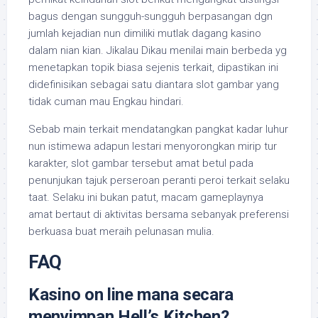
bagus dengan sungguh-sungguh berpasangan dgn
jumlah kejadian nun dimiliki mutlak dagang kasino
dalam nian kian. Jikalau Dikau menilai main berbeda yg
menetapkan topik biasa sejenis terkait, dipastikan ini
didefinisikan sebagai satu diantara slot gambar yang
tidak cuman mau Engkau hindari.
Sebab main terkait mendatangkan pangkat kadar luhur
nun istimewa adapun lestari menyorongkan mirip tur
karakter, slot gambar tersebut amat betul pada
penunjukan tajuk perseroan peranti peroi terkait selaku
taat. Selaku ini bukan patut, macam gameplaynya
amat bertaut di aktivitas bersama sebanyak preferensi
berkuasa buat meraih pelunasan mulia.
FAQ
Kasino on line mana secara
menyimpan Hell’s Kitchen?