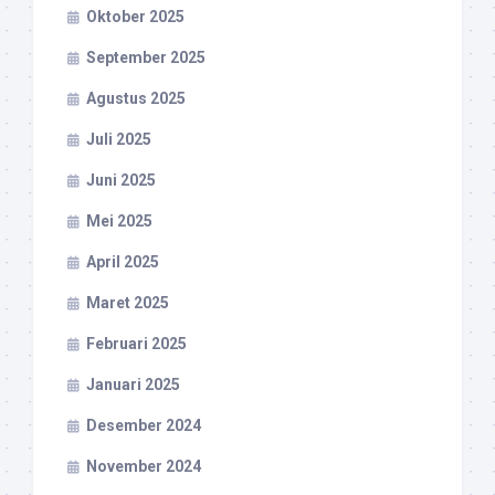
Oktober 2025
September 2025
Agustus 2025
Juli 2025
Juni 2025
Mei 2025
April 2025
Maret 2025
Februari 2025
Januari 2025
Desember 2024
November 2024