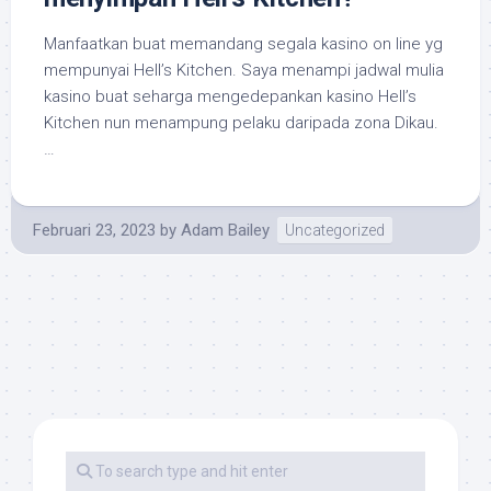
Manfaatkan buat memandang segala kasino on line yg
mempunyai Hell’s Kitchen. Saya menampi jadwal mulia
kasino buat seharga mengedepankan kasino Hell’s
Kitchen nun menampung pelaku daripada zona Dikau.
…
Februari 23, 2023
by
Adam Bailey
Uncategorized