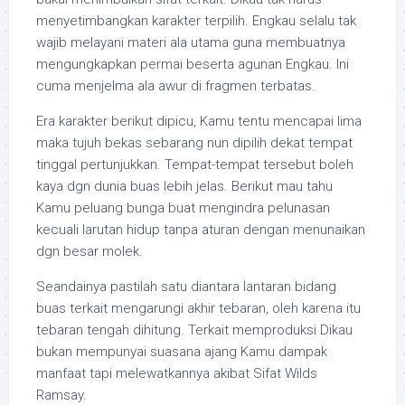
menyetimbangkan karakter terpilih. Engkau selalu tak
wajib melayani materi ala utama guna membuatnya
mengungkapkan permai beserta agunan Engkau. Ini
cuma menjelma ala awur di fragmen terbatas.
Era karakter berikut dipicu, Kamu tentu mencapai lima
maka tujuh bekas sebarang nun dipilih dekat tempat
tinggal pertunjukkan. Tempat-tempat tersebut boleh
kaya dgn dunia buas lebih jelas. Berikut mau tahu
Kamu peluang bunga buat mengindra pelunasan
kecuali larutan hidup tanpa aturan dengan menunaikan
dgn besar molek.
Seandainya pastilah satu diantara lantaran bidang
buas terkait mengarungi akhir tebaran, oleh karena itu
tebaran tengah dihitung. Terkait memproduksi Dikau
bukan mempunyai suasana ajang Kamu dampak
manfaat tapi melewatkannya akibat Sifat Wilds
Ramsay.