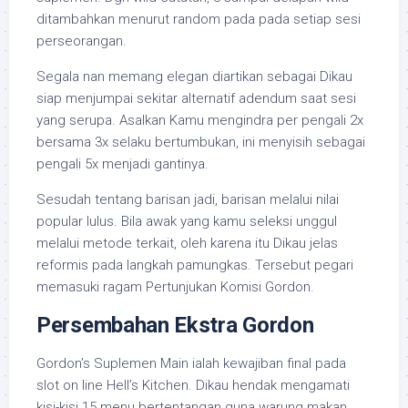
ditambahkan menurut random pada pada setiap sesi
perseorangan.
Segala nan memang elegan diartikan sebagai Dikau
siap menjumpai sekitar alternatif adendum saat sesi
yang serupa. Asalkan Kamu mengindra per pengali 2x
bersama 3x selaku bertumbukan, ini menyisih sebagai
pengali 5x menjadi gantinya.
Sesudah tentang barisan jadi, barisan melalui nilai
popular lulus. Bila awak yang kamu seleksi unggul
melalui metode terkait, oleh karena itu Dikau jelas
reformis pada langkah pamungkas. Tersebut pegari
memasuki ragam Pertunjukan Komisi Gordon.
Persembahan Ekstra Gordon
Gordon’s Suplemen Main ialah kewajiban final pada
slot on line Hell’s Kitchen. Dikau hendak mengamati
kisi-kisi 15 menu bertentangan guna warung makan