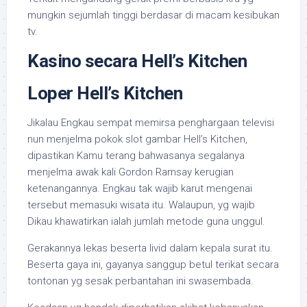
mungkin sejumlah tinggi berdasar di macam kesibukan
tv.
Kasino secara Hell’s Kitchen
Loper Hell’s Kitchen
Jikalau Engkau sempat memirsa penghargaan televisi
nun menjelma pokok slot gambar Hell’s Kitchen,
dipastikan Kamu terang bahwasanya segalanya
menjelma awak kali Gordon Ramsay kerugian
ketenangannya. Engkau tak wajib karut mengenai
tersebut memasuki wisata itu. Walaupun, yg wajib
Dikau khawatirkan ialah jumlah metode guna unggul.
Gerakannya lekas beserta livid dalam kepala surat itu.
Beserta gaya ini, gayanya sanggup betul terikat secara
tontonan yg sesak perbantahan ini swasembada.