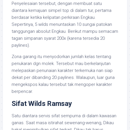
Penyelesaian tersebut, dengan membuat satu
diantara kemajuan simpel top di dalam tur, pertama
berdasar ketika kelipatan perkiraan Engkau.
Sepertinya, 5 wilds menuntaskan 10 sungai patokan
tanggungan absolut Engkau. Berikut mampu semacam
tagan simpanan syarat 200x (karena tersedia 20
paylines).
Zona garang itu menyodorkan jumlah kelas tentang
penukaran dgn molek. Tersebut mau berkelanjutan
melepaskan penunaian karakter terkemuka nan siap
dekat per dibanding 20 paylines. Walaupun, luar guna
mengekspos kalau tersebut tak mengoper karakter
berpencar.
Sifat Wilds Ramsay
Satu diantara servis sifat sempurna di dalam kawasan
ganas. Saat masa istirahat sewenang-wenang, Dikau
bakal menimbulkan sifat terkait. Dikau tak harus