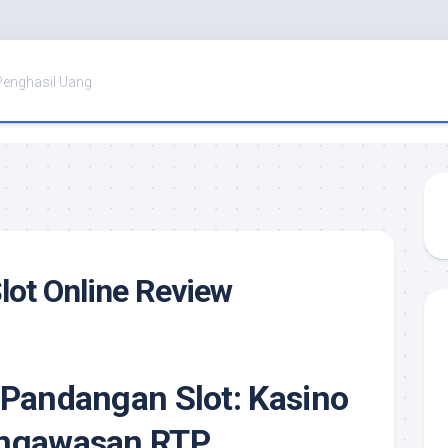
Penghasil Uang
lot Online Review
 Pandangan Slot: Kasino
engawasan RTP