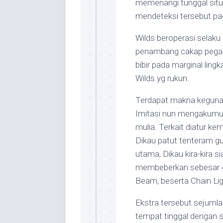
memenangi tunggal situ
mendeteksi tersebut p
Wilds beroperasi selaku 
penambang cakap pegari
bibir pada marginal li
Wilds yg rukun.
Terdapat makna kegun
Imitasi nun mengakumula
mulia. Terkait diatur ke
Dikau patut tenteram g
utama, Dikau kira-kira 
membeberkan sebesar 4 
Beam, beserta Chain Lig
Ekstra tersebut sejuml
tempat tinggal dengan s