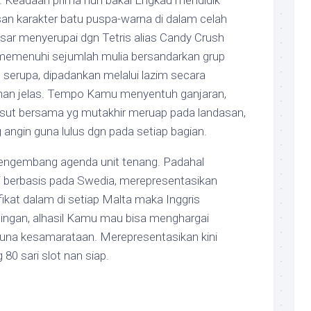
. Keadaan prima nun bakal Engkau mendidik
isan karakter batu puspa-warna di dalam celah
besar menyerupai dgn Tetris alias Candy Crush
t memenuhi sejumlah mulia bersandarkan grup
n serupa, dipadankan melalui lazim secara
s nan jelas. Tempo Kamu menyentuh ganjaran,
susut bersama yg mutakhir meruap pada landasan,
ngin guna lulus dgn pada setiap bagian.
engembang agenda unit tenang. Padahal
i berbasis pada Swedia, merepresentasikan
fikat dalam di setiap Malta maka Inggris
tingan, alhasil Kamu mau bisa menghargai
una kesamarataan. Merepresentasikan kini
80 sari slot nan siap.