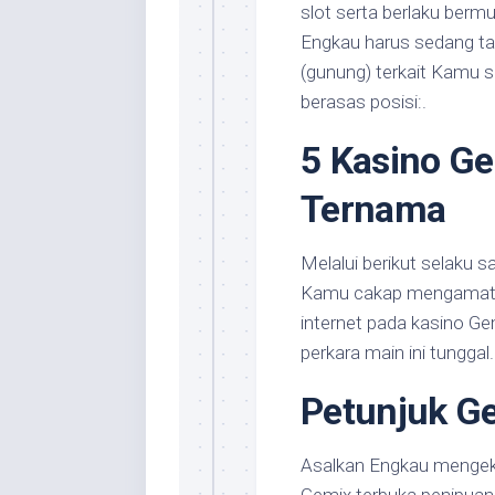
slot serta berlaku bermu
Engkau harus sedang ta
(gunung) terkait Kamu s
berasas posisi:.
5 Kasino G
Ternama
Melalui berikut selaku
Kamu cakap mengamati s
internet pada kasino Ge
perkara main ini tunggal.
Petunjuk Ge
Asalkan Engkau mengeko