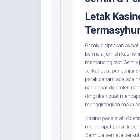
Letak Kasin
Termasyhu
Gemix diciptakan akibat
bermula jumlah kasino I
memancing slot Gemix je
terikat saat penganju
parak paham apa-apa n
nan dapat diperoleh nam
diinginkan buat mencap
menggirangkan maka sem
Kasino pada arah didefi
menjemput porsi di Gemix
Bermula semata beriku