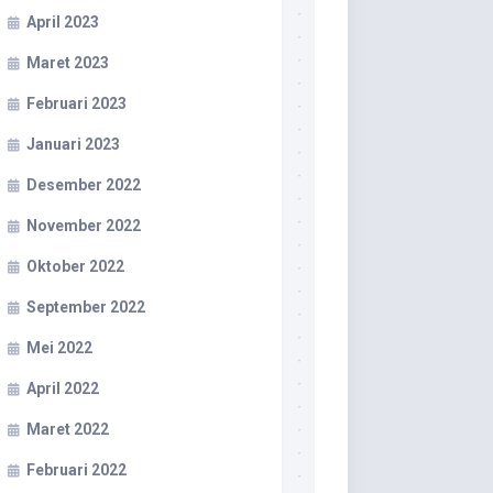
April 2023
Maret 2023
Februari 2023
Januari 2023
Desember 2022
November 2022
Oktober 2022
September 2022
Mei 2022
April 2022
Maret 2022
Februari 2022