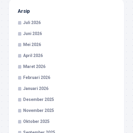
Arsip
Juli 2026
Juni 2026
Mei 2026
April 2026
Maret 2026
Februari 2026
Januari 2026
Desember 2025
November 2025
Oktober 2025
September 2025