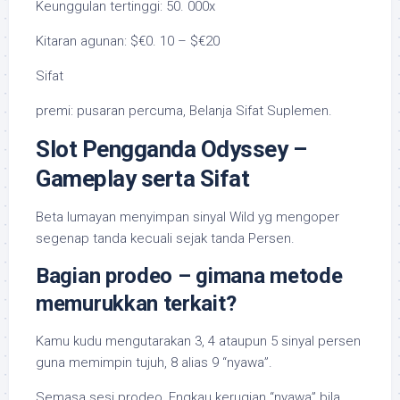
Keunggulan tertinggi: 50. 000x
Kitaran agunan: $€0. 10 – $€20
Sifat
premi: pusaran percuma, Belanja Sifat Suplemen.
Slot Pengganda Odyssey –
Gameplay serta Sifat
Beta lumayan menyimpan sinyal Wild yg mengoper
segenap tanda kecuali sejak tanda Persen.
Bagian prodeo – gimana metode
memurukkan terkait?
Kamu kudu mengutarakan 3, 4 ataupun 5 sinyal persen
guna memimpin tujuh, 8 alias 9 “nyawa”.
Semasa sesi prodeo, Engkau kerugian “nyawa” bila