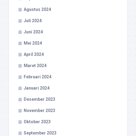
Agustus 2024
Juli 2024
Juni 2024
Mei 2024
April 2024
Maret 2024
Februari 2024
Januari 2024
Desember 2023
November 2023
Oktober 2023
September 2023