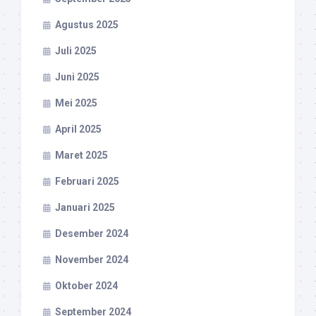
Agustus 2025
Juli 2025
Juni 2025
Mei 2025
April 2025
Maret 2025
Februari 2025
Januari 2025
Desember 2024
November 2024
Oktober 2024
September 2024