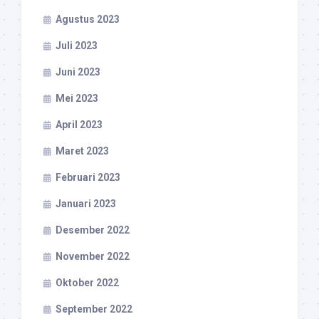
Agustus 2023
Juli 2023
Juni 2023
Mei 2023
April 2023
Maret 2023
Februari 2023
Januari 2023
Desember 2022
November 2022
Oktober 2022
September 2022