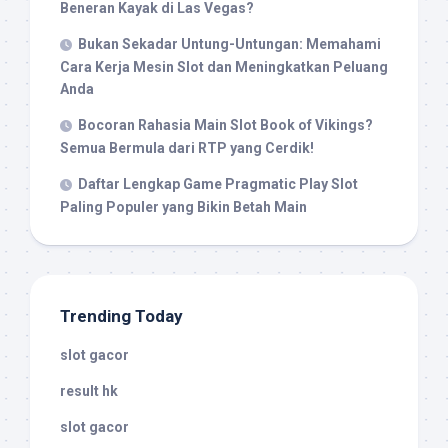
Beneran Kayak di Las Vegas?
Bukan Sekadar Untung-Untungan: Memahami
Cara Kerja Mesin Slot dan Meningkatkan Peluang
Anda
Bocoran Rahasia Main Slot Book of Vikings?
Semua Bermula dari RTP yang Cerdik!
Daftar Lengkap Game Pragmatic Play Slot
Paling Populer yang Bikin Betah Main
Trending Today
slot gacor
result hk
slot gacor