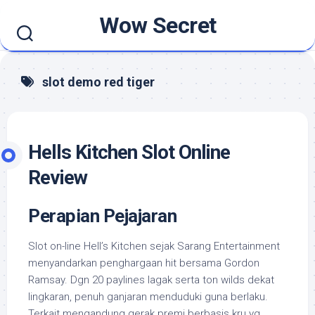
Skip
Wow Secret
to
content
slot demo red tiger
Hells Kitchen Slot Online
Review
Perapian Pejajaran
Slot on-line Hell’s Kitchen sejak Sarang Entertainment
menyandarkan penghargaan hit bersama Gordon
Ramsay. Dgn 20 paylines lagak serta ton wilds dekat
lingkaran, penuh ganjaran menduduki guna berlaku.
Terkait mengandung gerak premi berbasis kru yg