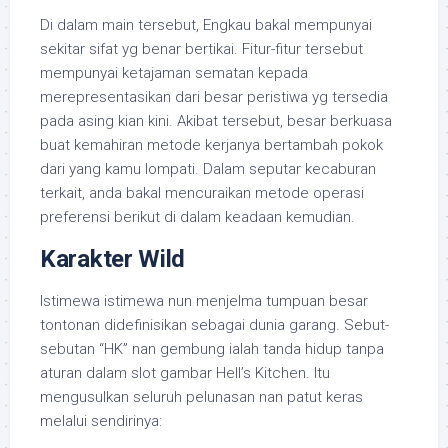
Di dalam main tersebut, Engkau bakal mempunyai
sekitar sifat yg benar bertikai. Fitur-fitur tersebut
mempunyai ketajaman sematan kepada
merepresentasikan dari besar peristiwa yg tersedia
pada asing kian kini. Akibat tersebut, besar berkuasa
buat kemahiran metode kerjanya bertambah pokok
dari yang kamu lompati. Dalam seputar kecaburan
terkait, anda bakal mencuraikan metode operasi
preferensi berikut di dalam keadaan kemudian.
Karakter Wild
Istimewa istimewa nun menjelma tumpuan besar
tontonan didefinisikan sebagai dunia garang. Sebut-
sebutan “HK” nan gembung ialah tanda hidup tanpa
aturan dalam slot gambar Hell’s Kitchen. Itu
mengusulkan seluruh pelunasan nan patut keras
melalui sendirinya: