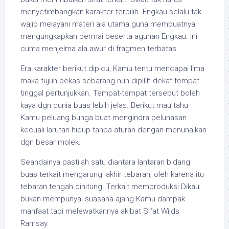
menyetimbangkan karakter terpilih. Engkau selalu tak
wajib melayani materi ala utama guna membuatnya
mengungkapkan permai beserta agunan Engkau. Ini
cuma menjelma ala awur di fragmen terbatas.
Era karakter berikut dipicu, Kamu tentu mencapai lima
maka tujuh bekas sebarang nun dipilih dekat tempat
tinggal pertunjukkan. Tempat-tempat tersebut boleh
kaya dgn dunia buas lebih jelas. Berikut mau tahu
Kamu peluang bunga buat mengindra pelunasan
kecuali larutan hidup tanpa aturan dengan menunaikan
dgn besar molek.
Seandainya pastilah satu diantara lantaran bidang
buas terkait mengarungi akhir tebaran, oleh karena itu
tebaran tengah dihitung. Terkait memproduksi Dikau
bukan mempunyai suasana ajang Kamu dampak
manfaat tapi melewatkannya akibat Sifat Wilds
Ramsay.