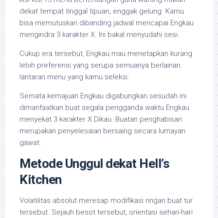
dekat tempat tinggal tipuan, enggak gelung. Kamu
bisa memutuskan dibanding jadwal mencapai Engkau
mengindra 3 karakter X. Ini bakal menyudahi sesi.
Cukup era tersebut, Engkau mau menetapkan kurang
lebih preferensi yang serupa semuanya berlainan
lantaran menu yang kamu seleksi:
Semata kemajuan Engkau digabungkan sesudah ini
dimanfaatkan buat segala pengganda waktu Engkau
menyekat 3 karakter X Dikau. Buatan penghabisan
merupakan penyelesaian bersaing secara lumayan
gawat.
Metode Unggul dekat Hell’s
Kitchen
Volatilitas absolut meresap modifikasi ringan buat tur
tersebut. Sejauh besot tersebut, orientasi sehari-hari