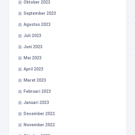
Oktober 2023
September 2023
Agustus 2023
Juli 2023
Juni 2023
Mei 2023
April 2023
Maret 2023
Februari 2023
Januari 2023
Desember 2022
November 2022