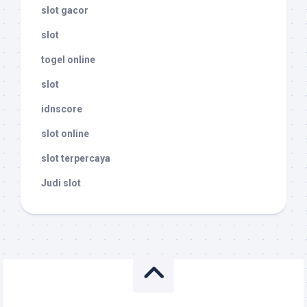
slot gacor
slot
togel online
slot
idnscore
slot online
slot terpercaya
Judi slot