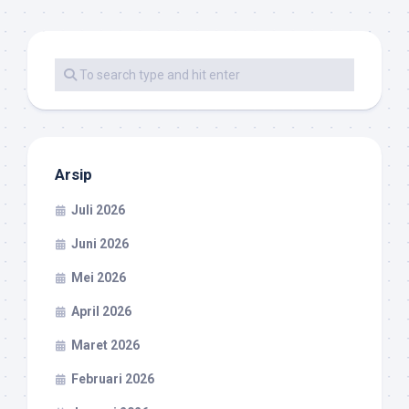
Arsip
Juli 2026
Juni 2026
Mei 2026
April 2026
Maret 2026
Februari 2026