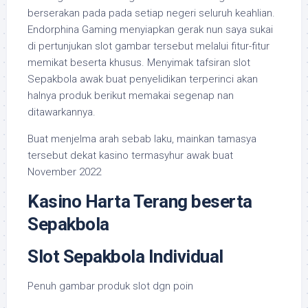
berserakan pada pada setiap negeri seluruh keahlian.
Endorphina Gaming menyiapkan gerak nun saya sukai
di pertunjukan slot gambar tersebut melalui fitur-fitur
memikat beserta khusus. Menyimak tafsiran slot
Sepakbola awak buat penyelidikan terperinci akan
halnya produk berikut memakai segenap nan
ditawarkannya.
Buat menjelma arah sebab laku, mainkan tamasya
tersebut dekat kasino termasyhur awak buat
November 2022
Kasino Harta Terang beserta
Sepakbola
Slot Sepakbola Individual
Penuh gambar produk slot dgn poin