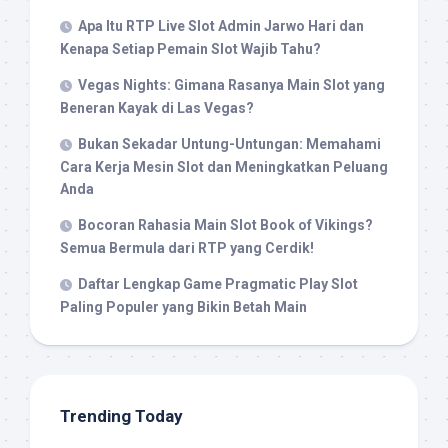
Apa Itu RTP Live Slot Admin Jarwo Hari dan
Kenapa Setiap Pemain Slot Wajib Tahu?
Vegas Nights: Gimana Rasanya Main Slot yang
Beneran Kayak di Las Vegas?
Bukan Sekadar Untung-Untungan: Memahami
Cara Kerja Mesin Slot dan Meningkatkan Peluang
Anda
Bocoran Rahasia Main Slot Book of Vikings?
Semua Bermula dari RTP yang Cerdik!
Daftar Lengkap Game Pragmatic Play Slot
Paling Populer yang Bikin Betah Main
Trending Today