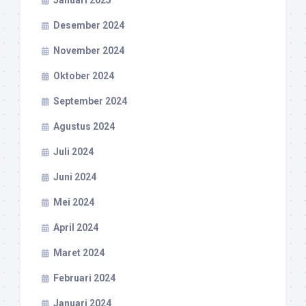
Januari 2025
Desember 2024
November 2024
Oktober 2024
September 2024
Agustus 2024
Juli 2024
Juni 2024
Mei 2024
April 2024
Maret 2024
Februari 2024
Januari 2024