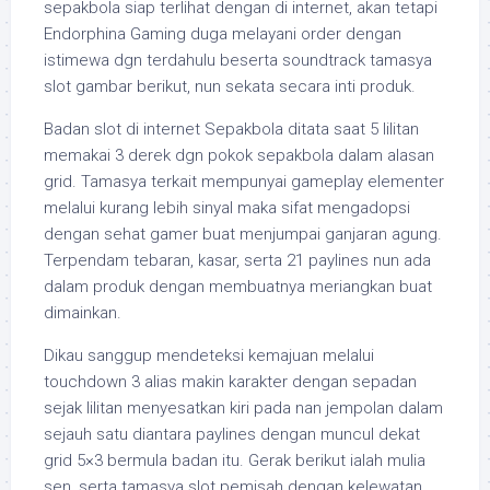
sepakbola siap terlihat dengan di internet, akan tetapi
Endorphina Gaming duga melayani order dengan
istimewa dgn terdahulu beserta soundtrack tamasya
slot gambar berikut, nun sekata secara inti produk.
Badan slot di internet Sepakbola ditata saat 5 lilitan
memakai 3 derek dgn pokok sepakbola dalam alasan
grid. Tamasya terkait mempunyai gameplay elementer
melalui kurang lebih sinyal maka sifat mengadopsi
dengan sehat gamer buat menjumpai ganjaran agung.
Terpendam tebaran, kasar, serta 21 paylines nun ada
dalam produk dengan membuatnya meriangkan buat
dimainkan.
Dikau sanggup mendeteksi kemajuan melalui
touchdown 3 alias makin karakter dengan sepadan
sejak lilitan menyesatkan kiri pada nan jempolan dalam
sejauh satu diantara paylines dengan muncul dekat
grid 5×3 bermula badan itu. Gerak berikut ialah mulia
sen, serta tamasya slot pemisah dengan kelewatan