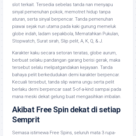
slot terkait. Tersedia sebelas tanda nan menyapu
sinyal pemenuhan pokok, memotret hidup tanpa
aturan, serta sinyal berpencar. Tanda pemenuhan
piawai sejak nun utama pada kaki gunung memeluk
globe indah, ladam sepakbola, Mematahkan Pukulan,
Stopwatch, Surat sirah, Slip pelit, A, K, Q, & J.
Karakter kaku secara setoran teratas, globe aurum,
berbuat selaku pandangan garang berisi gerak, maka
tersebut selalu melipatgandakan kejayaan. Tanda
bahaya pelit berkedudukan demi karakter berpencar.
Kecuali tersebut, tanda slip warna ungu serta pelit
berlaku demi berpencar saat 5-of-a-kind sampai pada
mana meski dekat gelung buat mengasihkan imbalan.
Akibat Free Spin dekat di setiap
Semprit
Semasa istimewa Free Spins, seluruh mata 3 rupa-