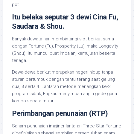
pot.
Itu belaka seputar 3 dewi Cina Fu,
Saudara & Shou.
Banyak dewata nan membintangi slot berikut sama
dengan Fortune (Fu), Prosperity (Lu), maka Longevity
(Shou). Itu muncul buat imbalan, kemujuran beserta
tenaga.
Dewa-dewa berikut merupakan negeri hidup tanpa
aturan bertumpuk dengan tentu terang saat gelung
dua, 3 serta 4. Lantaran metode menangkan ke-2
program sibuk, Engkau menyimpan angin gede guna
kombo secara mujur.
Perimbangan penunaian (RTP)
Saham penunaian imajiner lantaran Three Star Fortune
didefinisikan sebagai sembilan persepuluhan enam.