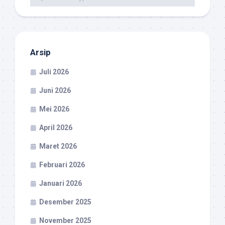
Arsip
Juli 2026
Juni 2026
Mei 2026
April 2026
Maret 2026
Februari 2026
Januari 2026
Desember 2025
November 2025