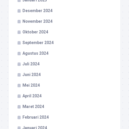
Januari 2025
Desember 2024
November 2024
Oktober 2024
September 2024
Agustus 2024
Juli 2024
Juni 2024
Mei 2024
April 2024
Maret 2024
Februari 2024
Januari 2024