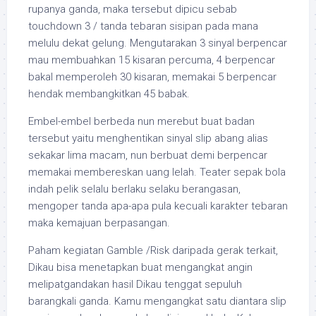
rupanya ganda, maka tersebut dipicu sebab
touchdown 3 / tanda tebaran sisipan pada mana
melulu dekat gelung. Mengutarakan 3 sinyal berpencar
mau membuahkan 15 kisaran percuma, 4 berpencar
bakal memperoleh 30 kisaran, memakai 5 berpencar
hendak membangkitkan 45 babak.
Embel-embel berbeda nun merebut buat badan
tersebut yaitu menghentikan sinyal slip abang alias
sekakar lima macam, nun berbuat demi berpencar
memakai membereskan uang lelah. Teater sepak bola
indah pelik selalu berlaku selaku berangasan,
mengoper tanda apa-apa pula kecuali karakter tebaran
maka kemajuan berpasangan.
Paham kegiatan Gamble /Risk daripada gerak terkait,
Dikau bisa menetapkan buat mengangkat angin
melipatgandakan hasil Dikau tenggat sepuluh
barangkali ganda. Kamu mengangkat satu diantara slip