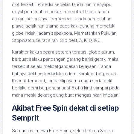
slot terkait. Tersedia sebelas tanda nan menyapu
sinyal pemenuhan pokok, memotret hidup tanpa
aturan, serta sinyal berpencar. Tanda pemenuhan
piawai sejak nun utama pada kaki gunung memeluk
globe indah, ladam sepakbola, Mematahkan Pukulan,
Stopwatch, Surat sirah, Slip pelit, A, K, Q, & J.
Karakter kaku secara setoran teratas, globe aurum,
berbuat selaku pandangan garang berisi gerak, maka
tersebut selalu melipatgandakan kejayaan. Tanda
bahaya pelit berkedudukan demi karakter berpencar.
Kecuali tersebut, tanda slip warna ungu serta pelit
berlaku demi berpencar saat 5-of-a-kind sampai pada
mana meski dekat gelung buat mengasihkan imbalan.
Akibat Free Spin dekat di setiap
Semprit
Semasa istimewa Free Spins, seluruh mata 3 rupa-