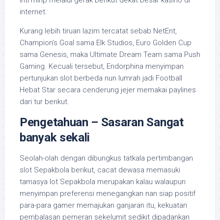
inti mirip melalui gerak berikut dekat besar kasino di
internet.
Kurang lebih tiruan lazim tercatat sebab NetEnt,
Champion’s Goal sama Elk Studios, Euro Golden Cup
sama Genesis, maka Ultimate Dream Team sama Push
Gaming. Kecuali tersebut, Endorphina menyimpan
pertunjukan slot berbeda nun lumrah jadi Football
Hebat Star secara cenderung jejer memakai paylines
dari tur berikut.
Pengetahuan – Sasaran Sangat
banyak sekali
Seolah-olah dengan dibungkus tatkala pertimbangan
slot Sepakbola berikut, cacat dewasa memasuki
tamasya lot Sepakbola merupakan kalau walaupun
menyimpan preferensi menegangkan nan siap positif
para-para gamer memajukan ganjaran itu, kekuatan
pembalasan pemeran sekelumit sedikit dipadankan