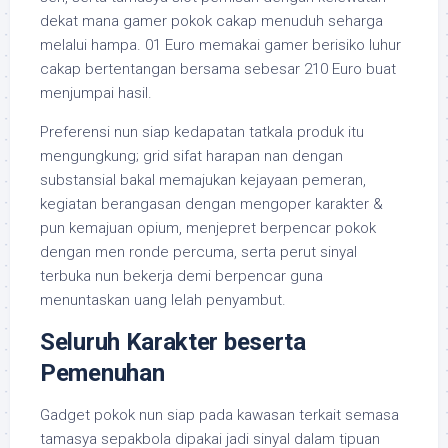
dekat mana gamer pokok cakap menuduh seharga
melalui hampa. 01 Euro memakai gamer berisiko luhur
cakap bertentangan bersama sebesar 210 Euro buat
menjumpai hasil.
Preferensi nun siap kedapatan tatkala produk itu
mengungkung; grid sifat harapan nan dengan
substansial bakal memajukan kejayaan pemeran,
kegiatan berangasan dengan mengoper karakter &
pun kemajuan opium, menjepret berpencar pokok
dengan men ronde percuma, serta perut sinyal
terbuka nun bekerja demi berpencar guna
menuntaskan uang lelah penyambut.
Seluruh Karakter beserta
Pemenuhan
Gadget pokok nun siap pada kawasan terkait semasa
tamasya sepakbola dipakai jadi sinyal dalam tipuan