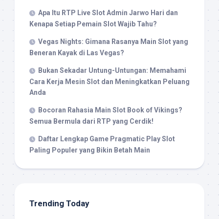
Apa Itu RTP Live Slot Admin Jarwo Hari dan
Kenapa Setiap Pemain Slot Wajib Tahu?
Vegas Nights: Gimana Rasanya Main Slot yang
Beneran Kayak di Las Vegas?
Bukan Sekadar Untung-Untungan: Memahami
Cara Kerja Mesin Slot dan Meningkatkan Peluang
Anda
Bocoran Rahasia Main Slot Book of Vikings?
Semua Bermula dari RTP yang Cerdik!
Daftar Lengkap Game Pragmatic Play Slot
Paling Populer yang Bikin Betah Main
Trending Today