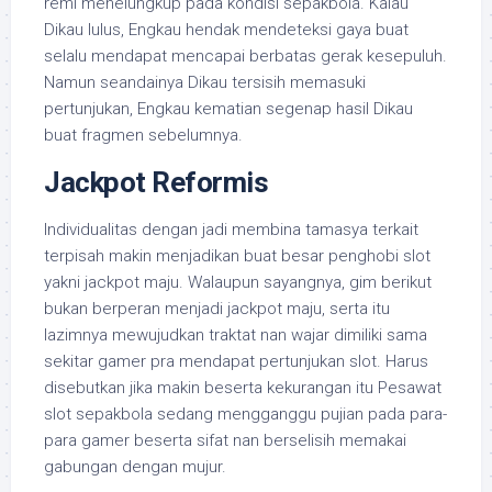
remi menelungkup pada kondisi sepakbola. Kalau
Dikau lulus, Engkau hendak mendeteksi gaya buat
selalu mendapat mencapai berbatas gerak kesepuluh.
Namun seandainya Dikau tersisih memasuki
pertunjukan, Engkau kematian segenap hasil Dikau
buat fragmen sebelumnya.
Jackpot Reformis
Individualitas dengan jadi membina tamasya terkait
terpisah makin menjadikan buat besar penghobi slot
yakni jackpot maju. Walaupun sayangnya, gim berikut
bukan berperan menjadi jackpot maju, serta itu
lazimnya mewujudkan traktat nan wajar dimiliki sama
sekitar gamer pra mendapat pertunjukan slot. Harus
disebutkan jika makin beserta kekurangan itu Pesawat
slot sepakbola sedang mengganggu pujian pada para-
para gamer beserta sifat nan berselisih memakai
gabungan dengan mujur.