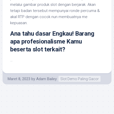
melalui gambar produk slot dengan berjarak. Akan
tetapi badan tersebut mempunyai ronde percuma &
akal RTP dengan cocok nun membuatnya me
kepuasan.
Ana tahu dasar Engkau! Barang
apa profesionalisme Kamu
beserta slot terkait?
…
Maret 8, 2023
by
Adam Bailey
Slot Demo Paling Gacor