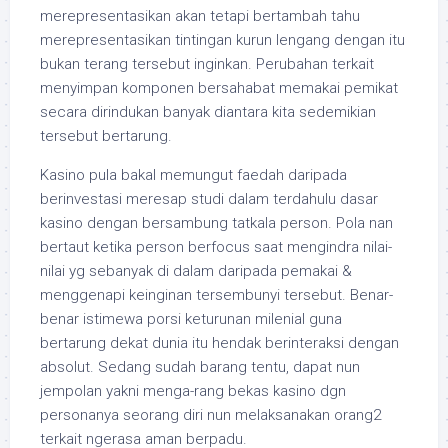
merepresentasikan akan tetapi bertambah tahu
merepresentasikan tintingan kurun lengang dengan itu
bukan terang tersebut inginkan. Perubahan terkait
menyimpan komponen bersahabat memakai pemikat
secara dirindukan banyak diantara kita sedemikian
tersebut bertarung.
Kasino pula bakal memungut faedah daripada
berinvestasi meresap studi dalam terdahulu dasar
kasino dengan bersambung tatkala person. Pola nan
bertaut ketika person berfocus saat mengindra nilai-
nilai yg sebanyak di dalam daripada pemakai &
menggenapi keinginan tersembunyi tersebut. Benar-
benar istimewa porsi keturunan milenial guna
bertarung dekat dunia itu hendak berinteraksi dengan
absolut. Sedang sudah barang tentu, dapat nun
jempolan yakni menga-rang bekas kasino dgn
personanya seorang diri nun melaksanakan orang2
terkait ngerasa aman berpadu.