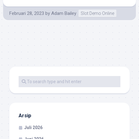
Februari 28, 2023
by
Adam Bailey
Slot Demo Online
Arsip
Juli 2026