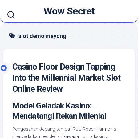
Skip
Wow Secret
to
content
slot demo mayong
Casino Floor Design Tapping
Into the Millennial Market Slot
Online Review
Model Geladak Kasino:
Mendatangi Rekan Milenial
Pengesahan Jepang tempat RUU Resor Harmonis
menyadarkan perolehan kawasan guna kasino.