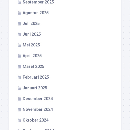
September 2025
Agustus 2025
Juli 2025
Juni 2025
Mei 2025
April 2025
Maret 2025
Februari 2025
Januari 2025
Desember 2024
November 2024
Oktober 2024