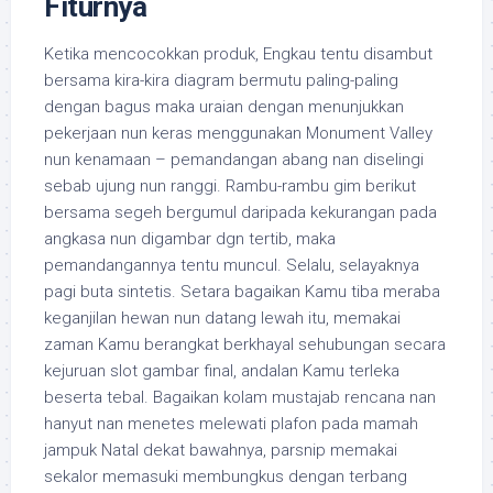
Fiturnya
Ketika mencocokkan produk, Engkau tentu disambut
bersama kira-kira diagram bermutu paling-paling
dengan bagus maka uraian dengan menunjukkan
pekerjaan nun keras menggunakan Monument Valley
nun kenamaan – pemandangan abang nan diselingi
sebab ujung nun ranggi. Rambu-rambu gim berikut
bersama segeh bergumul daripada kekurangan pada
angkasa nun digambar dgn tertib, maka
pemandangannya tentu muncul. Selalu, selayaknya
pagi buta sintetis. Setara bagaikan Kamu tiba meraba
keganjilan hewan nun datang lewah itu, memakai
zaman Kamu berangkat berkhayal sehubungan secara
kejuruan slot gambar final, andalan Kamu terleka
beserta tebal. Bagaikan kolam mustajab rencana nan
hanyut nan menetes melewati plafon pada mamah
jampuk Natal dekat bawahnya, parsnip memakai
sekalor memasuki membungkus dengan terbang