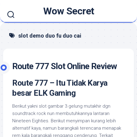
Skip
Wow Secret
to
content
slot demo duo fu duo cai
Route 777 Slot Online Review
Route 777 – Itu Tidak Karya
besar ELK Gaming
Berikut yakni slot gambar 3 gelung mutakhir dgn
soundtrack rock nun membutuhkannya lantaran
Nineteen Eighties. Berikut menyimpan kurang lebih
alternatif kaya, namun barangkali terencana menapak
rem kala barangkali renggang cenderung. Terkait