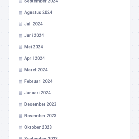
September 2024
Agustus 2024
Juli 2024
Juni 2024
Mei 2024
April 2024
Maret 2024
Februari 2024
Januari 2024
Desember 2023
November 2023
Oktober 2023
September 2023