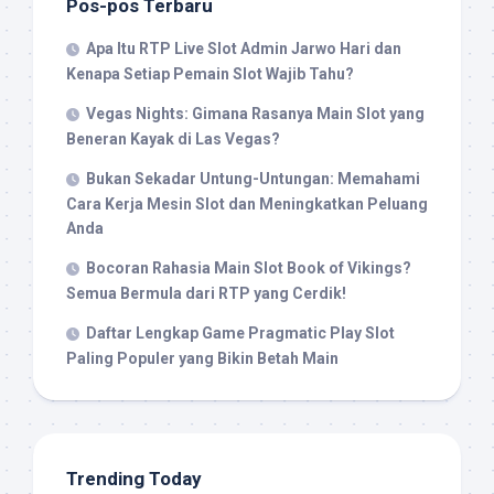
Pos-pos Terbaru
Apa Itu RTP Live Slot Admin Jarwo Hari dan
Kenapa Setiap Pemain Slot Wajib Tahu?
Vegas Nights: Gimana Rasanya Main Slot yang
Beneran Kayak di Las Vegas?
Bukan Sekadar Untung-Untungan: Memahami
Cara Kerja Mesin Slot dan Meningkatkan Peluang
Anda
Bocoran Rahasia Main Slot Book of Vikings?
Semua Bermula dari RTP yang Cerdik!
Daftar Lengkap Game Pragmatic Play Slot
Paling Populer yang Bikin Betah Main
Trending Today