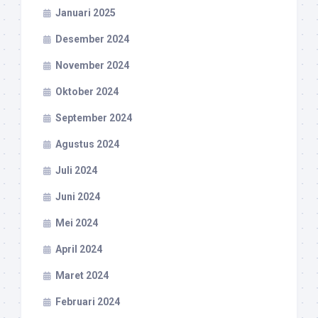
Januari 2025
Desember 2024
November 2024
Oktober 2024
September 2024
Agustus 2024
Juli 2024
Juni 2024
Mei 2024
April 2024
Maret 2024
Februari 2024