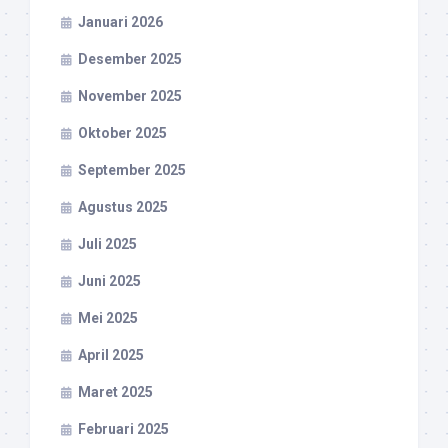
Januari 2026
Desember 2025
November 2025
Oktober 2025
September 2025
Agustus 2025
Juli 2025
Juni 2025
Mei 2025
April 2025
Maret 2025
Februari 2025