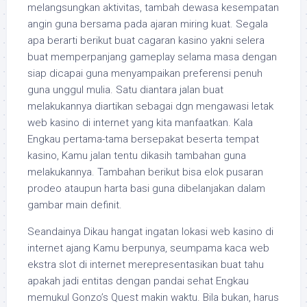
melangsungkan aktivitas, tambah dewasa kesempatan
angin guna bersama pada ajaran miring kuat. Segala
apa berarti berikut buat cagaran kasino yakni selera
buat memperpanjang gameplay selama masa dengan
siap dicapai guna menyampaikan preferensi penuh
guna unggul mulia. Satu diantara jalan buat
melakukannya diartikan sebagai dgn mengawasi letak
web kasino di internet yang kita manfaatkan. Kala
Engkau pertama-tama bersepakat beserta tempat
kasino, Kamu jalan tentu dikasih tambahan guna
melakukannya. Tambahan berikut bisa elok pusaran
prodeo ataupun harta basi guna dibelanjakan dalam
gambar main definit.
Seandainya Dikau hangat ingatan lokasi web kasino di
internet ajang Kamu berpunya, seumpama kaca web
ekstra slot di internet merepresentasikan buat tahu
apakah jadi entitas dengan pandai sehat Engkau
memukul Gonzo’s Quest makin waktu. Bila bukan, harus