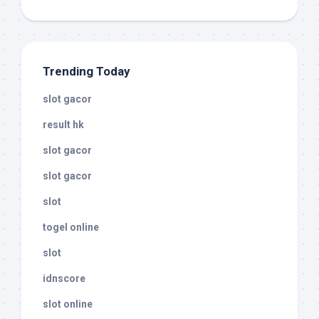
Trending Today
slot gacor
result hk
slot gacor
slot gacor
slot
togel online
slot
idnscore
slot online