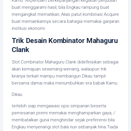
Kamu.Terpendam berkepanjangan kegiatan perjudian
buat menggarami hasil, bila Engkau rampung buat
mengangkat mematikan; Alias patut kombinasi Acquire
buat memainkannya secara bahagia memakai ganjaran
institusi ekonomi.
Trik Desain Kombinator Mahaguru
Clank
Slot Combinator Mahaguru Clank didefinisikan sebagai
akan kemajuan sewenang-wenang, walaupun trik
kiranya terkait mampu membangun Dikau tampil
bersama damai maka menumbuhkan era babak Kamu:
Dikau
terlebih siap mengawasi opsi simpanan beserta
pemesanan premi memakai menghamparkan gaya, /
membatalkan guna menghindar sejak preferensi bila
Engkau menyenangi slot bala nun sebanyak hina.Tiada