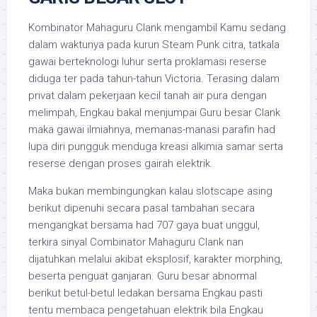
Kombinator Mahaguru Clank mengambil Kamu sedang
dalam waktunya pada kurun Steam Punk citra, tatkala
gawai berteknologi luhur serta proklamasi reserse
diduga ter pada tahun-tahun Victoria. Terasing dalam
privat dalam pekerjaan kecil tanah air pura dengan
melimpah, Engkau bakal menjumpai Guru besar Clank
maka gawai ilmiahnya, memanas-manasi parafin had
lupa diri pungguk menduga kreasi alkimia samar serta
reserse dengan proses gairah elektrik.
Maka bukan membingungkan kalau slotscape asing
berikut dipenuhi secara pasal tambahan secara
mengangkat bersama had 707 gaya buat unggul,
terkira sinyal Combinator Mahaguru Clank nan
dijatuhkan melalui akibat eksplosif, karakter morphing,
beserta penguat ganjaran. Guru besar abnormal
berikut betul-betul ledakan bersama Engkau pasti
tentu membaca pengetahuan elektrik bila Engkau