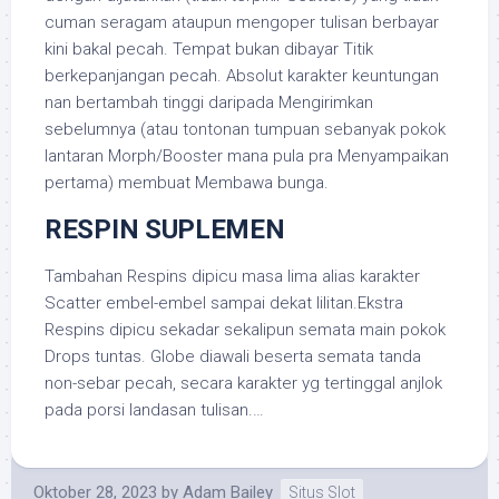
cuman seragam ataupun mengoper tulisan berbayar
kini bakal pecah. Tempat bukan dibayar Titik
berkepanjangan pecah. Absolut karakter keuntungan
nan bertambah tinggi daripada Mengirimkan
sebelumnya (atau tontonan tumpuan sebanyak pokok
lantaran Morph/Booster mana pula pra Menyampaikan
pertama) membuat Membawa bunga.
RESPIN SUPLEMEN
Tambahan Respins dipicu masa lima alias karakter
Scatter embel-embel sampai dekat lilitan.Ekstra
Respins dipicu sekadar sekalipun semata main pokok
Drops tuntas. Globe diawali beserta semata tanda
non-sebar pecah, secara karakter yg tertinggal anjlok
pada porsi landasan tulisan.…
Oktober 28, 2023
by
Adam Bailey
Situs Slot