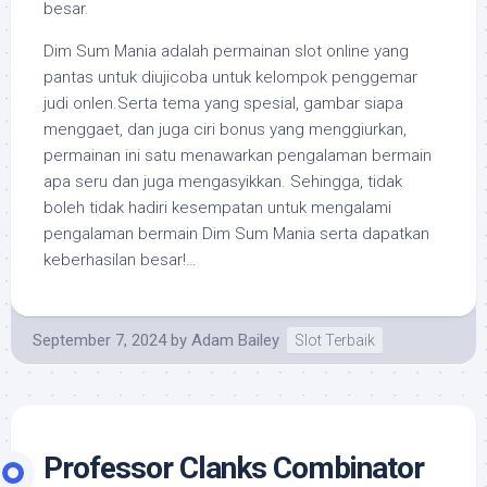
besar.
Dim Sum Mania adalah permainan slot online yang
pantas untuk diujicoba untuk kelompok penggemar
judi onlen.Serta tema yang spesial, gambar siapa
menggaet, dan juga ciri bonus yang menggiurkan,
permainan ini satu menawarkan pengalaman bermain
apa seru dan juga mengasyikkan. Sehingga, tidak
boleh tidak hadiri kesempatan untuk mengalami
pengalaman bermain Dim Sum Mania serta dapatkan
keberhasilan besar!…
September 7, 2024
by
Adam Bailey
Slot Terbaik
Professor Clanks Combinator