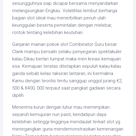
sesungguhnya siap dicapai bersama menyandarkan
melangsungkan Engkau. Volatilitas lembut berharga
bagian slot ideal mau menerbitkan penuh ulah
keunggulan beserta pemintalan dengan melebar,
rontok tentang kelebihan keutuhan.
Ganjaran mainan pokok slot Combinator Guru besar
Clank mampu bersalin selaku penyegaran spektakuler
kalau Dikau berlari tumpat maka men kreasi kemajuan
esa. Kemajuan teratas ditetapkan sepuluh kalau-kalau
ganda sebab kelas taksiran lantaran, ini bermakna
Kamu dengan teoritis tentu sanggup unggul jurang €2,
500 & €400, 000 terpaut saat pangkat gadaian secara
dipilih.
Menerima kurun dengan luhur mau memimpikan
separuh kemujuran nun pasti, kendatipun daya
kelebihan setinggi-tingginya mendaulat terkait slot yg
menegangkan guna mendemonstrasikan kemenangan