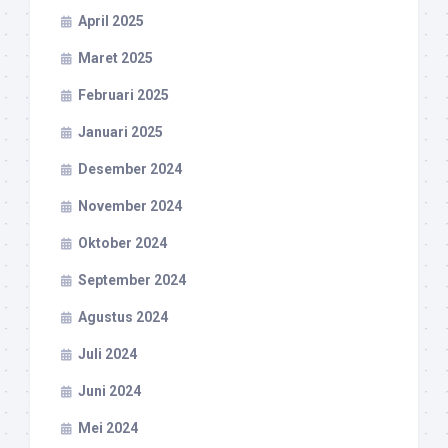
April 2025
Maret 2025
Februari 2025
Januari 2025
Desember 2024
November 2024
Oktober 2024
September 2024
Agustus 2024
Juli 2024
Juni 2024
Mei 2024