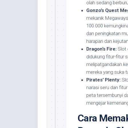
olah sedang berburu 
Gonzo’s Quest Me
mekanik Megaways ya
100.000 kemungkinan
dan peningkatan mul
harapan dan kejutan
Dragon’s Fire:
Slot 
didukung fitur-fitur
melipatgandakan k
mereka yang suka ta
Pirates’ Plenty:
Slo
narasi seru dan fit
peta tersembunyi d
mengejar kemenang
Cara Mema