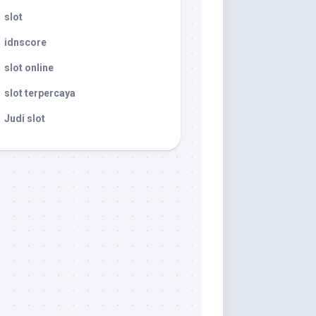
slot
idnscore
slot online
slot terpercaya
Judi slot