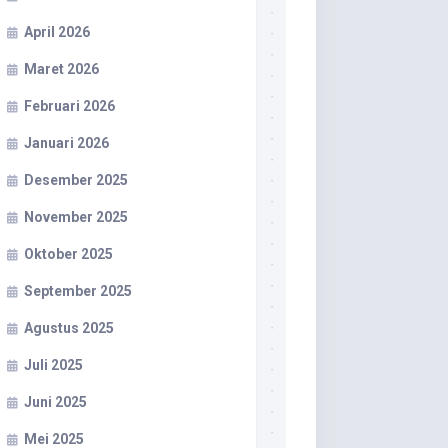
April 2026
Maret 2026
Februari 2026
Januari 2026
Desember 2025
November 2025
Oktober 2025
September 2025
Agustus 2025
Juli 2025
Juni 2025
Mei 2025