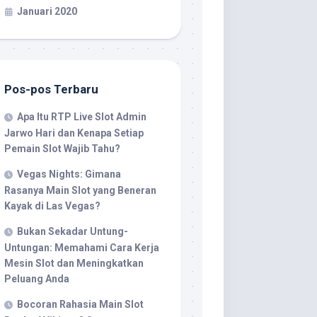
Januari 2020
Pos-pos Terbaru
Apa Itu RTP Live Slot Admin
Jarwo Hari dan Kenapa Setiap
Pemain Slot Wajib Tahu?
Vegas Nights: Gimana
Rasanya Main Slot yang Beneran
Kayak di Las Vegas?
Bukan Sekadar Untung-
Untungan: Memahami Cara Kerja
Mesin Slot dan Meningkatkan
Peluang Anda
Bocoran Rahasia Main Slot