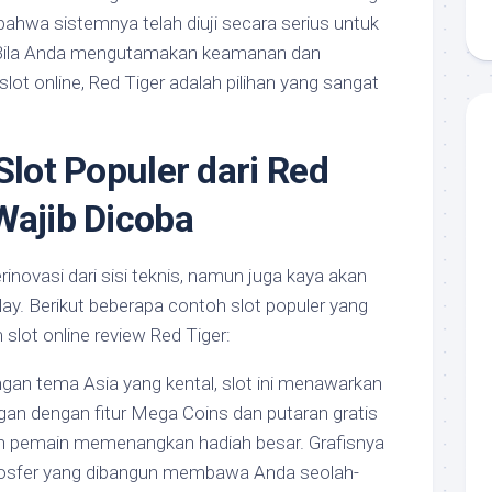
 bahwa sistemnya telah diuji secara serius untuk
. Bila Anda mengutamakan keamanan dan
lot online, Red Tiger adalah pilihan yang sangat
Slot Populer dari Red
Wajib Dicoba
rinovasi dari sisi teknis, namun juga kaya akan
ay. Berikut beberapa contoh slot populer yang
 slot online review Red Tiger:
an tema Asia yang kental, slot ini menawarkan
an dengan fitur Mega Coins dan putaran gratis
 pemain memenangkan hadiah besar. Grafisnya
sfer yang dibangun membawa Anda seolah-