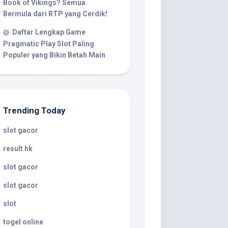
Book of Vikings? Semua
Bermula dari RTP yang Cerdik!
Daftar Lengkap Game
Pragmatic Play Slot Paling
Populer yang Bikin Betah Main
Trending Today
slot gacor
result hk
slot gacor
slot gacor
slot
togel online