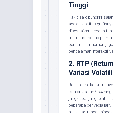
Tinggi
Tak bisa dipungkiri, sala
adalah kualitas grafisn
disesuaikan dengan tem
membuat setiap permaina
penampilan, namun juga 
pengalaman interaktif 
2. RTP (Return
Variasi Volatil
Red Tiger dikenal menye
rata di kisaran 95% hin
jangka panjang relatif 
beberapa penyedia lain.
mulai dari rendah hingg