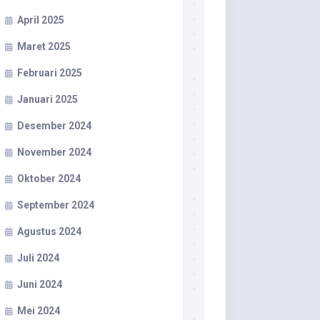
April 2025
Maret 2025
Februari 2025
Januari 2025
Desember 2024
November 2024
Oktober 2024
September 2024
Agustus 2024
Juli 2024
Juni 2024
Mei 2024