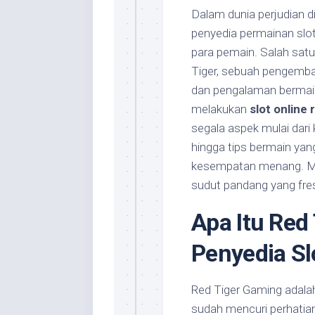
Dalam dunia perjudian d
penyedia permainan slo
para pemain. Salah satu
Tiger, sebuah pengemba
dan pengalaman bermain y
melakukan
slot online
segala aspek mulai dari
hingga tips bermain y
kesempatan menang. Mar
sudut pandang yang fres
Apa Itu Red
Penyedia Sl
Red Tiger Gaming adala
sudah mencuri perhatian