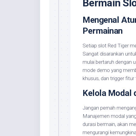
Bermain Slo
Mengenal Atur
Permainan
Setiap slot Red Tiger m
Sangat disarankan untu
mulai bertaruh dengan u
mode demo yang memban
khusus, dan trigger fitur
Kelola Modal 
Jangan pernah mengang
Manajemen modal yang t
durasi bermain, akan m
mengurangi kemungkinan 