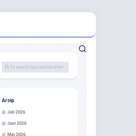
Arsip
Juli 2026
Juni 2026
Mei 2026