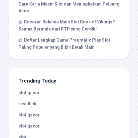
Cara Kerja Mesin Slot dan Meningkatkan Peluang
Anda
Bocoran Rahasia Main Slot Book of Vikings?
Semua Bermula dari RTP yang Cerdik!
Daftar Lengkap Game Pragmatic Play Slot
Paling Populer yang Bikin Betah Main
Trending Today
slot gacor
result hk
slot gacor
slot gacor
slot