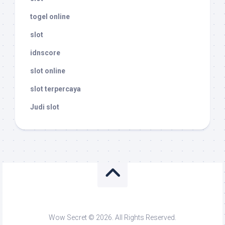
togel online
slot
idnscore
slot online
slot terpercaya
Judi slot
Wow Secret © 2026. All Rights Reserved.