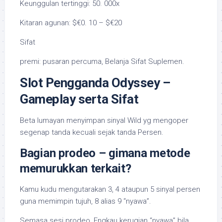
Keunggulan tertinggi: 50. 000x
Kitaran agunan: $€0. 10 – $€20
Sifat
premi: pusaran percuma, Belanja Sifat Suplemen.
Slot Pengganda Odyssey –
Gameplay serta Sifat
Beta lumayan menyimpan sinyal Wild yg mengoper
segenap tanda kecuali sejak tanda Persen.
Bagian prodeo – gimana metode
memurukkan terkait?
Kamu kudu mengutarakan 3, 4 ataupun 5 sinyal persen
guna memimpin tujuh, 8 alias 9 “nyawa”.
Semasa sesi prodeo, Engkau kerugian “nyawa” bila