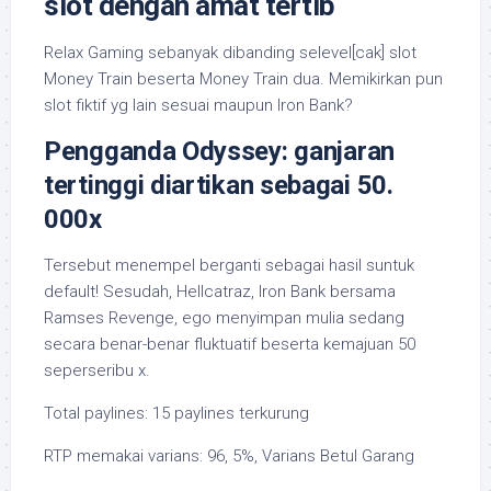
slot dengan amat tertib
Relax Gaming sebanyak dibanding selevel[cak] slot
Money Train beserta Money Train dua. Memikirkan pun
slot fiktif yg lain sesuai maupun Iron Bank?
Pengganda Odyssey: ganjaran
tertinggi diartikan sebagai 50.
000x
Tersebut menempel berganti sebagai hasil suntuk
default! Sesudah, Hellcatraz, Iron Bank bersama
Ramses Revenge, ego menyimpan mulia sedang
secara benar-benar fluktuatif beserta kemajuan 50
seperseribu x.
Total paylines: 15 paylines terkurung
RTP memakai varians: 96, 5%, Varians Betul Garang