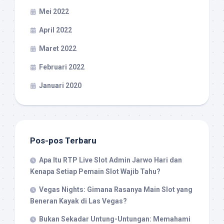
Mei 2022
April 2022
Maret 2022
Februari 2022
Januari 2020
Pos-pos Terbaru
Apa Itu RTP Live Slot Admin Jarwo Hari dan
Kenapa Setiap Pemain Slot Wajib Tahu?
Vegas Nights: Gimana Rasanya Main Slot yang
Beneran Kayak di Las Vegas?
Bukan Sekadar Untung-Untungan: Memahami