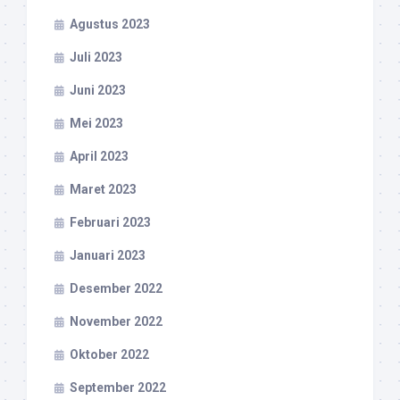
Agustus 2023
Juli 2023
Juni 2023
Mei 2023
April 2023
Maret 2023
Februari 2023
Januari 2023
Desember 2022
November 2022
Oktober 2022
September 2022