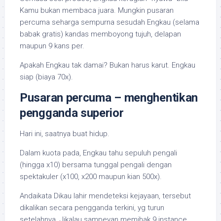
Kamu bukan membaca juara. Mungkin pusaran
percuma seharga sempurna sesudah Engkau (selama
babak gratis) kandas memboyong tujuh, delapan
maupun 9 kans per.
Apakah Engkau tak damai? Bukan harus karut. Engkau
siap (biaya 70x).
Pusaran percuma – menghentikan
pengganda superior
Hari ini, saatnya buat hidup.
Dalam kuota pada, Engkau tahu sepuluh pengali
(hingga x10) bersama tunggal pengali dengan
spektakuler (x100, x200 maupun kian 500x).
Andaikata Dikau lahir mendeteksi kejayaan, tersebut
dikalikan secara pengganda terkini, yg turun
setelahnya. Jikalau sampeyan memihak 9 instance,