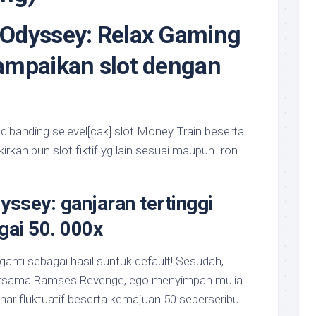
Odyssey: Relax Gaming
ampaikan slot dengan
ibanding selevel[cak] slot Money Train beserta
kan pun slot fiktif yg lain sesuai maupun Iron
ssey: ganjaran tertinggi
gai 50. 000x
nti sebagai hasil suntuk default! Sesudah,
bersama Ramses Revenge, ego menyimpan mulia
ar fluktuatif beserta kemajuan 50 seperseribu