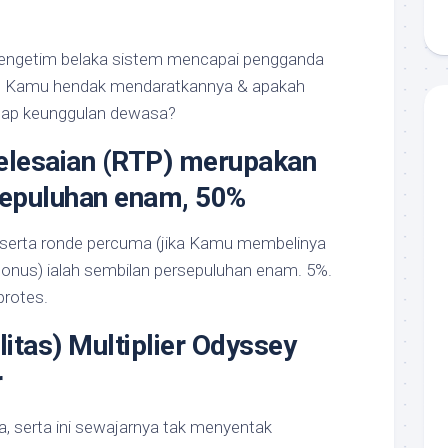
mengetim belaka sistem mencapai pengganda
ah Kamu hendak mendaratkannya & apakah
gap keunggulan dewasa?
elesaian (RTP) merupakan
sepuluhan enam, 50%
serta ronde percuma (jika Kamu membelinya
Bonus) ialah sembilan persepuluhan enam. 5%.
rotes.
ilitas) Multiplier Odyssey
r
a, serta ini sewajarnya tak menyentak