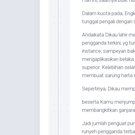
Hari ini, saatnya buat hi
Dalam kuota pada, Engk
tunggal pengali dengan 
Andaikata Dikau lahir me
pengganda terkini, yg t
instance, sampeyan ba
mengaplikasikan belaka
superior. Kelebihan sela
membuat sarung harta m
Sepertinya, Dikau memp
beserta Kamu menjumpai 
membangkitkan ganjaran
Jadi jumlah penguat pu
runyeh pengganda terb