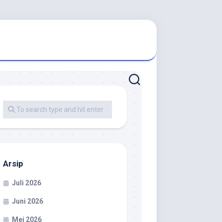
Arsip
Juli 2026
Juni 2026
Mei 2026