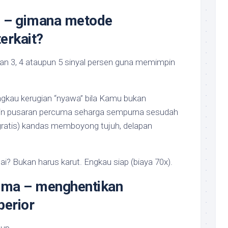
o – gimana metode
erkait?
 3, 4 ataupun 5 sinyal persen guna memimpin
gkau kerugian “nyawa” bila Kamu bukan
n pusaran percuma seharga sempurna sesudah
ratis) kandas memboyong tujuh, delapan
? Bukan harus karut. Engkau siap (biaya 70x).
uma – menghentikan
erior