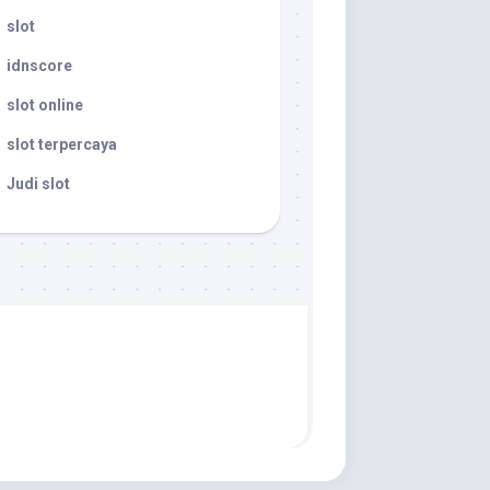
slot
idnscore
slot online
slot terpercaya
Judi slot