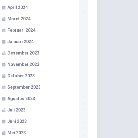
April 2024
Maret 2024
Februari 2024
Januari 2024
Desember 2023
November 2023
Oktober 2023
September 2023
Agustus 2023
Juli 2023
Juni 2023
Mei 2023