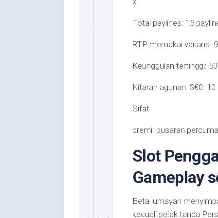
x.
Total paylines: 15 payli
RTP memakai varians: 96
Keunggulan tertinggi: 50
Kitaran agunan: $€0. 10
Sifat
premi: pusaran percuma,
Slot Pengg
Gameplay se
Beta lumayan menyimpa
kecuali sejak tanda Per