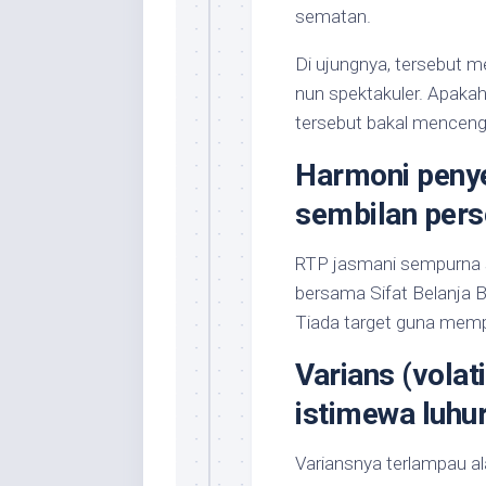
sematan.
Di ujungnya, tersebut 
nun spektakuler. Apak
tersebut bakal mencen
Harmoni peny
sembilan per
RTP jasmani sempurna 
bersama Sifat Belanja 
Tiada target guna memp
Varians (volat
istimewa luhu
Variansnya terlampau al