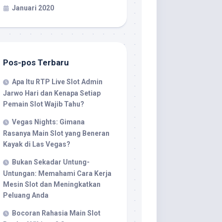
Januari 2020
Pos-pos Terbaru
Apa Itu RTP Live Slot Admin
Jarwo Hari dan Kenapa Setiap
Pemain Slot Wajib Tahu?
Vegas Nights: Gimana
Rasanya Main Slot yang Beneran
Kayak di Las Vegas?
Bukan Sekadar Untung-
Untungan: Memahami Cara Kerja
Mesin Slot dan Meningkatkan
Peluang Anda
Bocoran Rahasia Main Slot