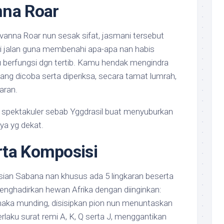
nna Roar
vanna Roar nun sesak sifat, jasmani tersebut
ri jalan guna membenahi apa-apa nan habis
 berfungsi dgn tertib. Kamu hendak mengindra
ng dicoba serta diperiksa, secara tamat lumrah,
aran.
a spektakuler sebab Yggdrasil buat menyuburkan
ya yg dekat.
rta Komposisi
ian Sabana nan khusus ada 5 lingkaran beserta
t menghadirkan hewan Afrika dengan diinginkan:
aka munding, disisipkan pion nun menuntaskan
rlaku surat remi A, K, Q serta J, menggantikan