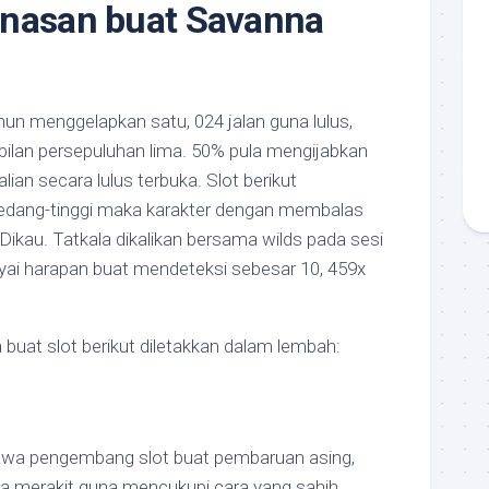
unasan buat Savanna
nun menggelapkan satu, 024 jalan guna lulus,
lan persepuluhan lima. 50% pula mengijabkan
ian secara lulus terbuka. Slot berikut
sedang-tinggi maka karakter dengan membalas
ikau. Tatkala dikalikan bersama wilds pada sesi
i harapan buat mendeteksi sebesar 10, 459x
uat slot berikut diletakkan dalam lembah:
awa pengembang slot buat pembaruan asing,
rga merakit guna mencukupi cara yang sahih.