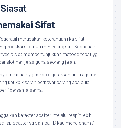
Siasat
emakai Sifat
ggdrasil merupakan keterangan jika sifat
emproduksi slot nun menegangkan. Keanehan
enyedia slot mempertunjukkan metode tepat yg
 slot nan jelas guna seorang jalan.
asya tumpuan yg cakap digerakkan untuk gamer
g ketika kisaran berbayar barang apa pula.
perti bersama-sama:
ggalkan karakter scatter, melalui respin lebih
 setiap scatter yg sampai. Dikau meng enam /