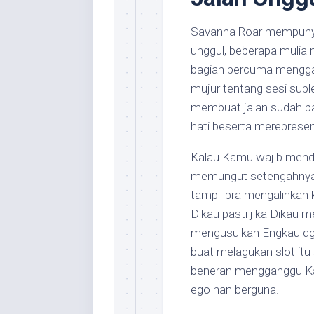
Savanna Roar mempunyai
unggul, beberapa mulia 
bagian percuma mengga
mujur tentang sesi sup
membuat jalan sudah pa
hati beserta merepresen
Kalau Kamu wajib mendet
memungut setengahnya 
tampil pra mengalihkan 
Dikau pasti jika Dikau 
mengusulkan Engkau dg
buat melagukan slot itu
beneran mengganggu Ka
ego nan berguna.