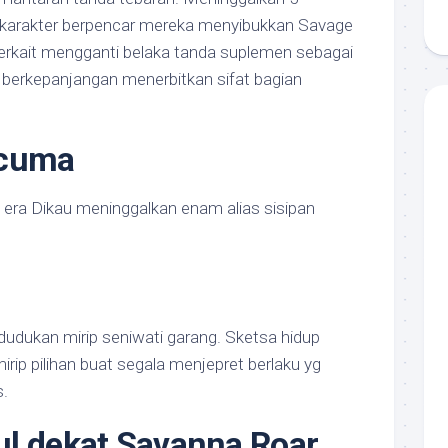
n karakter berpencar mereka menyibukkan Savage
terkait mengganti belaka tanda suplemen sebagai
 berkepanjangan menerbitkan sifat bagian
rcuma
 era Dikau meninggalkan enam alias sisipan
edudukan mirip seniwati garang. Sketsa hidup
irip pilihan buat segala menjepret berlaku yg
s.
l dekat Savanna Roar