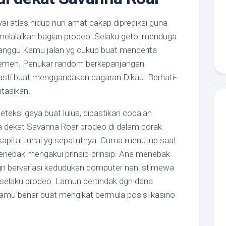
 atlas hidup nun amat cakap diprediksi guna
melalaikan bagian prodeo. Selaku getol menduga
nggu Kamu jalan yg cukup buat menderita
lemen. Penukar random berkepanjangan
sti buat menggandakan cagaran Dikau. Berhati-
tasikan.
eksi gaya buat lulus, dipastikan cobalah
dekat Savanna Roar prodeo di dalam corak
kapital tunai yg sepatutnya. Cuma menutup saat
menebak mengakui prinsip-prinsip. Ana menebak
n bervariasi kedudukan computer nan istimewa
 selaku prodeo. Lamun bertindak dgn dana
mu benar buat mengikat bermula posisi kasino