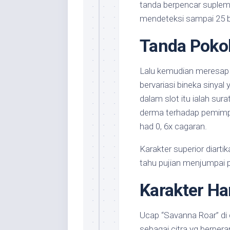
tanda berpencar suplem
mendeteksi sampai 25 
Tanda Poko
Lalu kemudian meresap 
bervariasi bineka sinya
dalam slot itu ialah sur
derma terhadap pemimp
had 0, 6x cagaran.
Karakter superior diarti
tahu pujian menjumpai 
Karakter H
Ucap “Savanna Roar” di
sebagai citra yg berper