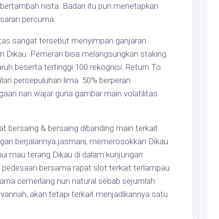
bertambah nista. Badan itu pun menetapkan
 kisaran percuma.
batas sangat tersebut menyimpan ganjaran
ian Dikau. Pemeran bisa melangsungkan staking
aruh beserta tertinggi 100 rekognisi. Return To
lan persepuluhan lima. 50% berperan
gaan nan wajar guna gambar main volatilitas
at bersaing & bersaing dibanding main terkait
gan berjalannya jasmani, memerosokkan Dikau
 mau terang Dikau di dalam kunjungan
et pedesaan bersama rapat slot terkait terlampau
rna cemerlang nun natural sebab sejumlah
vannah, akan tetapi terkait menjadikannya satu