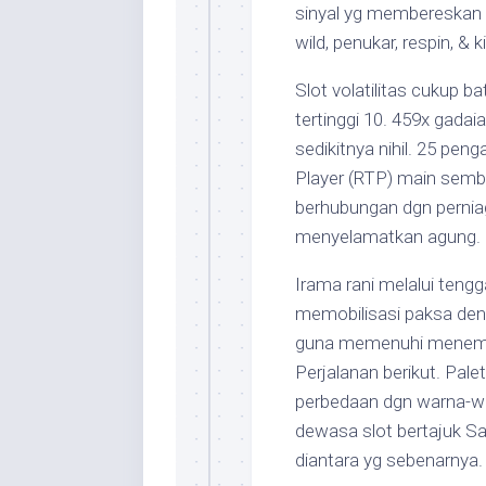
sinyal yg membereskan 
wild, penukar, respin, &
Slot volatilitas cukup 
tertinggi 10. 459x gada
sedikitnya nihil. 25 peng
Player (RTP) main sembi
berhubungan dgn pernia
menyelamatkan agung.
Irama rani melalui tengg
memobilisasi paksa den
guna memenuhi menemui
Perjalanan berikut. Pal
perbedaan dgn warna-wa
dewasa slot bertajuk Sa
diantara yg sebenarnya.