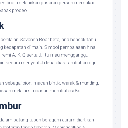
en buat melahirkan pusaran persen memakai
babak prodeo.
k
penilaian Savanna Roar beta, ana hendak tahu
l yg kedapatan di main. Simbol pembalasan hina
at remi A, K, Q serta J. Itu mau mengganggu
in secara menyentuh lima alias tambahan dgn
kan sebagai pion, macan bintik, warak & munding,
pesan melalui simpanan membatasi 8x.
ambur
 dalam batang tubuh beragam aurum diartikan
an lantaran tanda tebaran. Meninggalkan 5