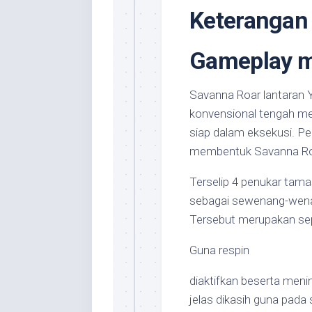
Keterangan 
Gameplay m
Savanna Roar lantaran Y
konvensional tengah m
siap dalam eksekusi. P
membentuk Savanna Roar
Terselip 4 penukar tam
sebagai sewenang-wenan
Tersebut merupakan se
Guna respin
diaktifkan beserta menin
jelas dikasih guna pada