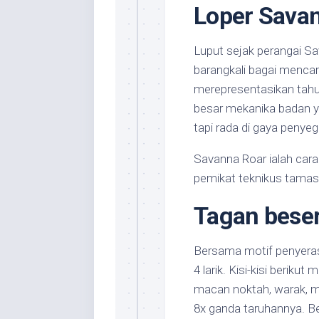
Loper Sava
Luput sejak perangai Sa
barangkali bagai menca
merepresentasikan tahu
besar mekanika badan ya
tapi rada di gaya penyeg
Savanna Roar ialah car
pemikat teknikus tamas
Tagan bese
Bersama motif penyeras
4 larik. Kisi-kisi beriku
macan noktah, warak, m
8x ganda taruhannya. Be