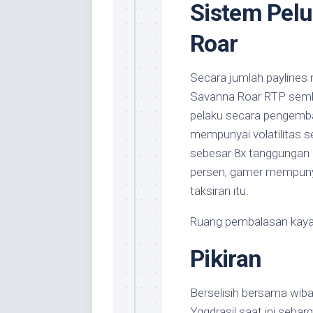
Sistem Pel
Roar
Secara jumlah paylines 
Savanna Roar RTP sembi
pelaku secara pengembal
mempunyai volatilitas 
sebesar 8x tanggungan D
persen, gamer mempunya
taksiran itu.
Ruang pembalasan kaya b
Pikiran
Berselisih bersama wib
Yggdrasil saat ini seha