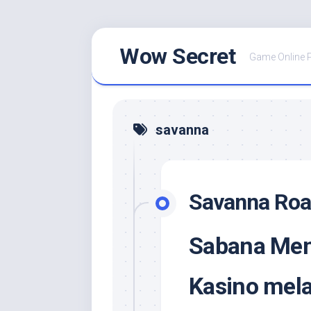
Skip
Wow Secret
to
Game Online 
content
savanna
Savanna Roa
Sabana Me
Kasino mela