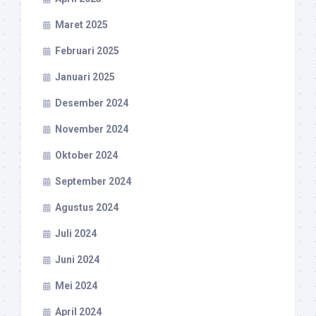
Maret 2025
Februari 2025
Januari 2025
Desember 2024
November 2024
Oktober 2024
September 2024
Agustus 2024
Juli 2024
Juni 2024
Mei 2024
April 2024