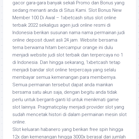
gacor gara-gara banyak sekali Promo dan Bonus yang
sedang menanti anda di Situs Kami. Slot Bonus New
Member 100 Di Awal – 1xbetcash situs slot online
terbaik 2022 sekaligus agen judi online resmi di
Indonesia berikan susunan nama nama permainan judi
online deposit duwit asli 24 jam. Website bersama
tema berwarna hitam bercampur orange ini dulu
menjadi website judi slot terbaik dan terpercaya no 1
di Indonesia. Dan hingga sekarang, 1xbetcash tetap
menjadi bandar slot online terpercaya yang selalu
membayar semua kemenangan para membernya.
Semua permainan tersebut dapat anda mainkan
bersama satu akun saja, dengan begitu anda tidak
perlu untuk berganti-ganti Id untuk menikmati game
slot lainnya. Pragmaticplay menjadi provider slot yang
sudah mencetak histori di dalam permainan mesin slot
online.
Slot keluaran habanero yang berikan free spin hingga
12x dan kemenangan hingga 3000x berasal dari jumlah