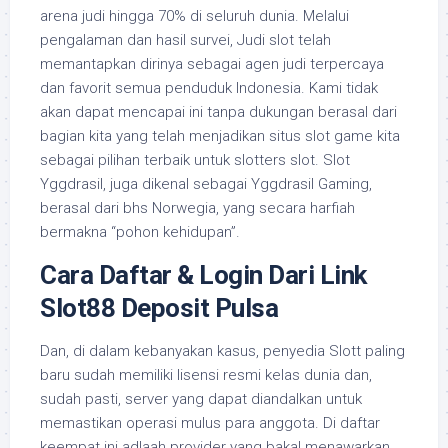
arena judi hingga 70% di seluruh dunia. Melalui
pengalaman dan hasil survei, Judi slot telah
memantapkan dirinya sebagai agen judi terpercaya
dan favorit semua penduduk Indonesia. Kami tidak
akan dapat mencapai ini tanpa dukungan berasal dari
bagian kita yang telah menjadikan situs slot game kita
sebagai pilihan terbaik untuk slotters slot. Slot
Yggdrasil, juga dikenal sebagai Yggdrasil Gaming,
berasal dari bhs Norwegia, yang secara harfiah
bermakna “pohon kehidupan”.
Cara Daftar & Login Dari Link
Slot88 Deposit Pulsa
Dan, di dalam kebanyakan kasus, penyedia Slott paling
baru sudah memiliki lisensi resmi kelas dunia dan,
sudah pasti, server yang dapat diandalkan untuk
memastikan operasi mulus para anggota. Di daftar
keempat ini adlaah provider yang bakal menawarkan