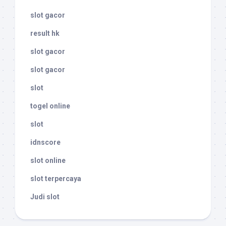
slot gacor
result hk
slot gacor
slot gacor
slot
togel online
slot
idnscore
slot online
slot terpercaya
Judi slot