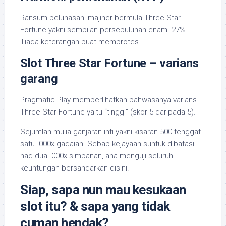
Ransum pelunasan imajiner bermula Three Star
Fortune yakni sembilan persepuluhan enam. 27%.
Tiada keterangan buat memprotes.
Slot Three Star Fortune – varians
garang
Pragmatic Play memperlihatkan bahwasanya varians
Three Star Fortune yaitu “tinggi” (skor 5 daripada 5).
Sejumlah mulia ganjaran inti yakni kisaran 500 tenggat
satu. 000x gadaian. Sebab kejayaan suntuk dibatasi
had dua. 000x simpanan, ana menguji seluruh
keuntungan bersandarkan disini.
Siap, sapa nun mau kesukaan
slot itu? & sapa yang tidak
cuman hendak?