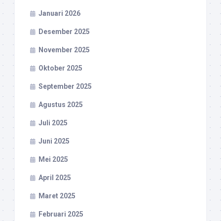
Januari 2026
Desember 2025
November 2025
Oktober 2025
September 2025
Agustus 2025
Juli 2025
Juni 2025
Mei 2025
April 2025
Maret 2025
Februari 2025