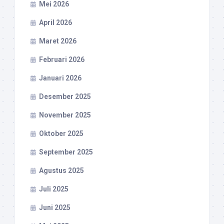
Mei 2026
April 2026
Maret 2026
Februari 2026
Januari 2026
Desember 2025
November 2025
Oktober 2025
September 2025
Agustus 2025
Juli 2025
Juni 2025