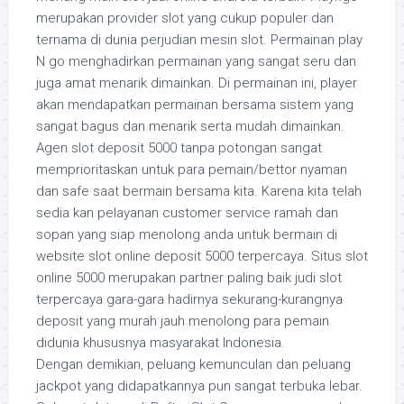
merupakan provider slot yang cukup populer dan
ternama di dunia perjudian mesin slot. Permainan play
N go menghadirkan permainan yang sangat seru dan
juga amat menarik dimainkan. Di permainan ini, player
akan mendapatkan permainan bersama sistem yang
sangat bagus dan menarik serta mudah dimainkan.
Agen slot deposit 5000 tanpa potongan sangat
memprioritaskan untuk para pemain/bettor nyaman
dan safe saat bermain bersama kita. Karena kita telah
sedia kan pelayanan customer service ramah dan
sopan yang siap menolong anda untuk bermain di
website slot online deposit 5000 terpercaya. Situs slot
online 5000 merupakan partner paling baik judi slot
terpercaya gara-gara hadirnya sekurang-kurangnya
deposit yang murah jauh menolong para pemain
didunia khususnya masyarakat Indonesia.
Dengan demikian, peluang kemunculan dan peluang
jackpot yang didapatkannya pun sangat terbuka lebar.