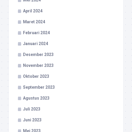
April 2024
Maret 2024
Februari 2024
Januari 2024
Desember 2023
November 2023
Oktober 2023
September 2023
Agustus 2023
Juli 2023
Juni 2023
Mei 2023