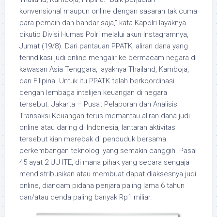
konvensional maupun online dengan sasaran tak cuma
para pemain dan bandar saja,” kata Kapolri layaknya
dikutip Divisi Humas Polri melalui akun Instagramnya,
Jumat (19/8). Dari pantauan PPATK, aliran dana yang
terindikasi judi online mengalir ke bermacam negara di
kawasan Asia Tenggara, layaknya Thailand, Kamboja,
dan Filipina. Untuk itu PPATK telah berkoordinasi
dengan lembaga intelijen keuangan di negara
tersebut. Jakarta – Pusat Pelaporan dan Analisis
Transaksi Keuangan terus memantau aliran dana judi
online atau daring di Indonesia, lantaran aktivitas
tersebut kian merebak di penduduk bersama
perkembangan teknologi yang semakin canggih. Pasal
45 ayat 2 UU ITE, di mana pihak yang secara sengaja
mendistribusikan atau membuat dapat diaksesnya judi
online, diancam pidana penjara paling lama 6 tahun
dan/atau denda paling banyak Rp1 miliar.