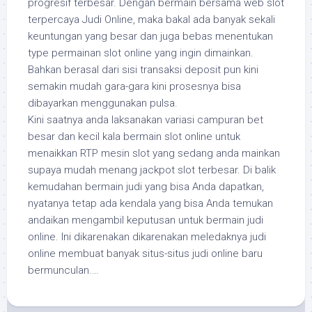
progresif terbesar. Dengan bermain bersama web slot
terpercaya Judi Online, maka bakal ada banyak sekali
keuntungan yang besar dan juga bebas menentukan
type permainan slot online yang ingin dimainkan.
Bahkan berasal dari sisi transaksi deposit pun kini
semakin mudah gara-gara kini prosesnya bisa
dibayarkan menggunakan pulsa.
Kini saatnya anda laksanakan variasi campuran bet
besar dan kecil kala bermain slot online untuk
menaikkan RTP mesin slot yang sedang anda mainkan
supaya mudah menang jackpot slot terbesar. Di balik
kemudahan bermain judi yang bisa Anda dapatkan,
nyatanya tetap ada kendala yang bisa Anda temukan
andaikan mengambil keputusan untuk bermain judi
online. Ini dikarenakan dikarenakan meledaknya judi
online membuat banyak situs-situs judi online baru
bermunculan.…