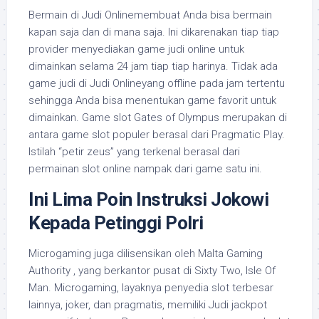
Bermain di Judi Onlinemembuat Anda bisa bermain
kapan saja dan di mana saja. Ini dikarenakan tiap tiap
provider menyediakan game judi online untuk
dimainkan selama 24 jam tiap tiap harinya. Tidak ada
game judi di Judi Onlineyang offline pada jam tertentu
sehingga Anda bisa menentukan game favorit untuk
dimainkan. Game slot Gates of Olympus merupakan di
antara game slot populer berasal dari Pragmatic Play.
Istilah “petir zeus” yang terkenal berasal dari
permainan slot online nampak dari game satu ini.
Ini Lima Poin Instruksi Jokowi
Kepada Petinggi Polri
Microgaming juga dilisensikan oleh Malta Gaming
Authority , yang berkantor pusat di Sixty Two, Isle Of
Man. Microgaming, layaknya penyedia slot terbesar
lainnya, joker, dan pragmatis, memiliki Judi jackpot