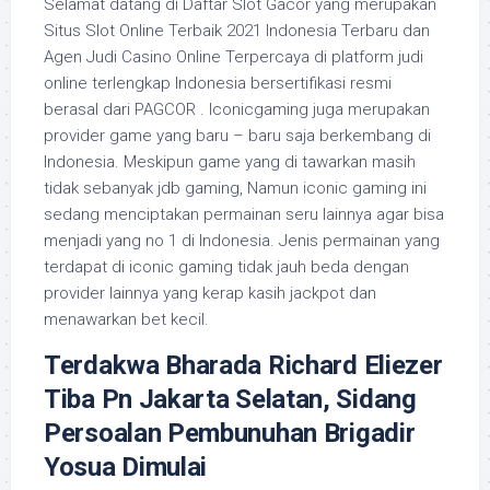
Selamat datang di Daftar Slot Gacor yang merupakan
Situs Slot Online Terbaik 2021 Indonesia Terbaru dan
Agen Judi Casino Online Terpercaya di platform judi
online terlengkap Indonesia bersertifikasi resmi
berasal dari PAGCOR . Iconicgaming juga merupakan
provider game yang baru – baru saja berkembang di
Indonesia. Meskipun game yang di tawarkan masih
tidak sebanyak jdb gaming, Namun iconic gaming ini
sedang menciptakan permainan seru lainnya agar bisa
menjadi yang no 1 di Indonesia. Jenis permainan yang
terdapat di iconic gaming tidak jauh beda dengan
provider lainnya yang kerap kasih jackpot dan
menawarkan bet kecil.
Terdakwa Bharada Richard Eliezer
Tiba Pn Jakarta Selatan, Sidang
Persoalan Pembunuhan Brigadir
Yosua Dimulai