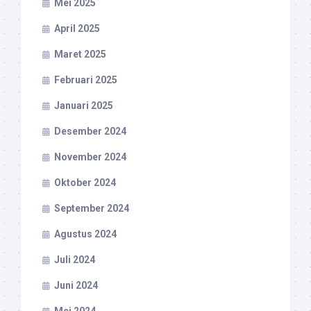
Mei 2025
April 2025
Maret 2025
Februari 2025
Januari 2025
Desember 2024
November 2024
Oktober 2024
September 2024
Agustus 2024
Juli 2024
Juni 2024
Mei 2024