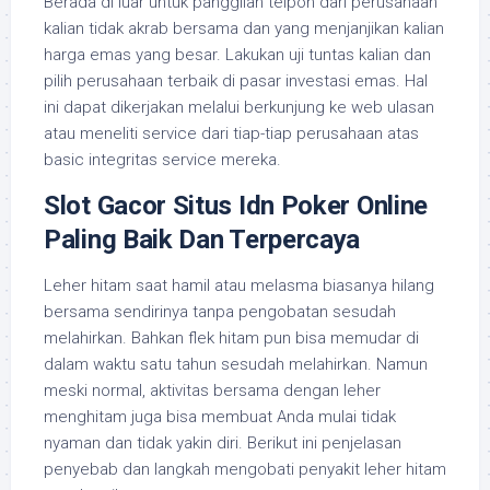
Berada di luar untuk panggilan telpon dari perusahaan
kalian tidak akrab bersama dan yang menjanjikan kalian
harga emas yang besar. Lakukan uji tuntas kalian dan
pilih perusahaan terbaik di pasar investasi emas. Hal
ini dapat dikerjakan melalui berkunjung ke web ulasan
atau meneliti service dari tiap-tiap perusahaan atas
basic integritas service mereka.
Slot Gacor Situs Idn Poker Online
Paling Baik Dan Terpercaya
Leher hitam saat hamil atau melasma biasanya hilang
bersama sendirinya tanpa pengobatan sesudah
melahirkan. Bahkan flek hitam pun bisa memudar di
dalam waktu satu tahun sesudah melahirkan. Namun
meski normal, aktivitas bersama dengan leher
menghitam juga bisa membuat Anda mulai tidak
nyaman dan tidak yakin diri. Berikut ini penjelasan
penyebab dan langkah mengobati penyakit leher hitam