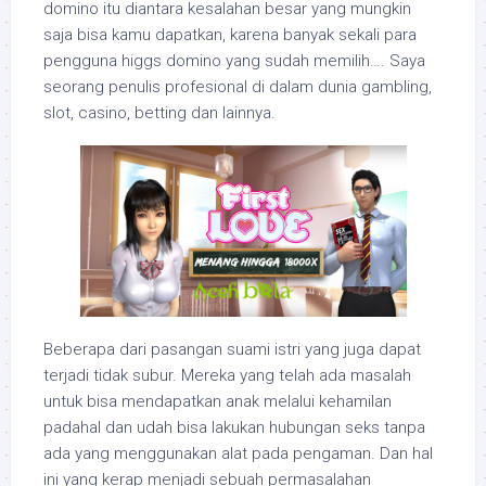
domino itu diantara kesalahan besar yang mungkin
saja bisa kamu dapatkan, karena banyak sekali para
pengguna higgs domino yang sudah memilih…. Saya
seorang penulis profesional di dalam dunia gambling,
slot, casino, betting dan lainnya.
Beberapa dari pasangan suami istri yang juga dapat
terjadi tidak subur. Mereka yang telah ada masalah
untuk bisa mendapatkan anak melalui kehamilan
padahal dan udah bisa lakukan hubungan seks tanpa
ada yang menggunakan alat pada pengaman. Dan hal
ini yang kerap menjadi sebuah permasalahan