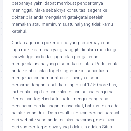
berbahaya yakni dapat membuat penderitanya
meninggal. Maka sebaiknya konsultasi segera ke
dokter bila anda mengalami gatal-gatal setelah
memakan atau meminum suatu hal yang tidak kamu
ketahui.
Carilah agen idn poker online yang terpercaya dan
juga miliki keamanan yang canggih didalam melidungi
knowledge anda dan juga telah pengalaman
mengelola usaha yang disebutkan di atas. Perlu untuk
anda ketahui kalau togel singapore ini senantiasa
mengeluarkan nomor atau arti lainnya disebut
bersama dengan result tiap tiap pukul 17.50 sore hari,
ini berlaku tiap tiap hari kalau di hari selasa dan jumat.
Permainan togel ini betul-betul mengundang rasa
penasaran dari kalangan masyarakat, bahkan telah ada
sejak zaman dulu. Data result ini bukan berasal berasal
dari website yang anda mainkan sekarang, melainkan
dari sumber terpercaya yang tidak lain adalah Situs