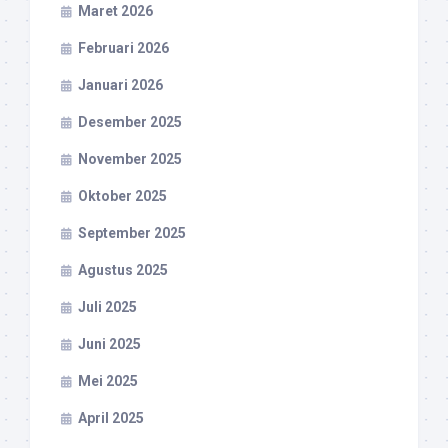
Maret 2026
Februari 2026
Januari 2026
Desember 2025
November 2025
Oktober 2025
September 2025
Agustus 2025
Juli 2025
Juni 2025
Mei 2025
April 2025