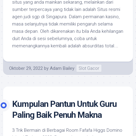
situs yang anda mainkan sekarang, melainkan dari
sumber terpercaya yang tidak lain adalah Situs resmi
agen judi sgp di Singapura. Dalam permainan kasino,
masa selanjutnya tidak memiliki pengaruh selama
masa depan. Oleh dikarenakan itu bila Anda kehilangan
duit Anda di sesi sebelumnya, coba untuk
memenangkannya kembali adalah absurditas total.…
Oktober 29, 2022
by
Adam Bailey
Slot Gacor
Kumpulan Pantun Untuk Guru
Paling Baik Penuh Makna
3 Trik Bermain di Berbagai Room Fafafa Higgs Domino