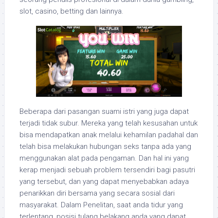
slot, casino, betting dan lainnya.
Beberapa dari pasangan suami istri yang juga dapat
terjadi tidak subur. Mereka yang telah kesusahan untuk
bisa mendapatkan anak melalui kehamilan padahal dan
telah bisa melakukan hubungan seks tanpa ada yang
menggunakan alat pada pengaman. Dan hal ini yang
kerap menjadi sebuah problem tersendiri bagi pasutri
yang tersebut, dan yang dapat menyebabkan adaya
penarikkan diri bersama yang secara sosial dari
masyarakat. Dalam Penelitan, saat anda tidur yang
terlentang, posisi tulang belakang anda yang dapat