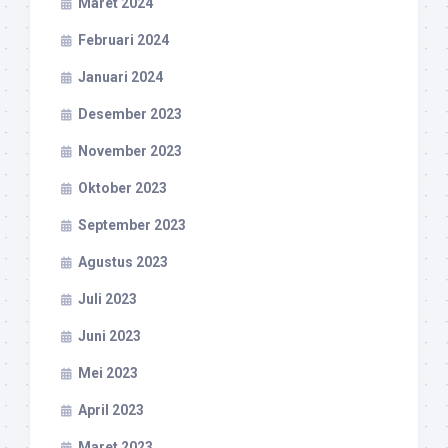
Maret 2024
Februari 2024
Januari 2024
Desember 2023
November 2023
Oktober 2023
September 2023
Agustus 2023
Juli 2023
Juni 2023
Mei 2023
April 2023
Maret 2023