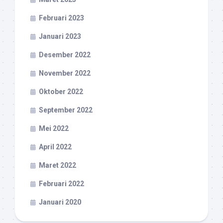
Februari 2023
Januari 2023
Desember 2022
November 2022
Oktober 2022
September 2022
Mei 2022
April 2022
Maret 2022
Februari 2022
Januari 2020