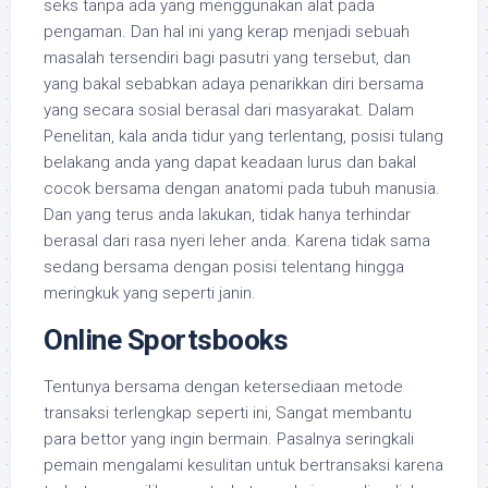
seks tanpa ada yang menggunakan alat pada
pengaman. Dan hal ini yang kerap menjadi sebuah
masalah tersendiri bagi pasutri yang tersebut, dan
yang bakal sebabkan adaya penarikkan diri bersama
yang secara sosial berasal dari masyarakat. Dalam
Penelitan, kala anda tidur yang terlentang, posisi tulang
belakang anda yang dapat keadaan lurus dan bakal
cocok bersama dengan anatomi pada tubuh manusia.
Dan yang terus anda lakukan, tidak hanya terhindar
berasal dari rasa nyeri leher anda. Karena tidak sama
sedang bersama dengan posisi telentang hingga
meringkuk yang seperti janin.
Online Sportsbooks
Tentunya bersama dengan ketersediaan metode
transaksi terlengkap seperti ini, Sangat membantu
para bettor yang ingin bermain. Pasalnya seringkali
pemain mengalami kesulitan untuk bertransaksi karena