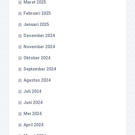
Maret 2025
Februari 2025
Januari 2025
Desember 2024
November 2024
Oktober 2024
September 2024
Agustus 2024
Juli 2024
Juni 2024
Mei 2024
April 2024