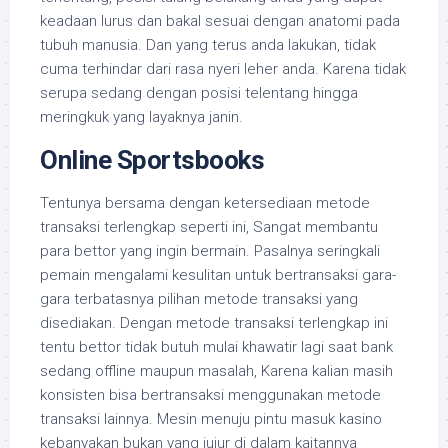
keadaan lurus dan bakal sesuai dengan anatomi pada
tubuh manusia. Dan yang terus anda lakukan, tidak
cuma terhindar dari rasa nyeri leher anda. Karena tidak
serupa sedang dengan posisi telentang hingga
meringkuk yang layaknya janin.
Online Sportsbooks
Tentunya bersama dengan ketersediaan metode
transaksi terlengkap seperti ini, Sangat membantu
para bettor yang ingin bermain. Pasalnya seringkali
pemain mengalami kesulitan untuk bertransaksi gara-
gara terbatasnya pilihan metode transaksi yang
disediakan. Dengan metode transaksi terlengkap ini
tentu bettor tidak butuh mulai khawatir lagi saat bank
sedang offline maupun masalah, Karena kalian masih
konsisten bisa bertransaksi menggunakan metode
transaksi lainnya. Mesin menuju pintu masuk kasino
kebanyakan bukan yang jujur di dalam kaitannya