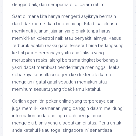
dengan baik, dan sempurna di di dalam rahim .
Saat di mana kita hanya mengerti asyiknya bermain
dan tidak memikirkan beban hidup. Kita bisa leluasa
menikmati jajanan-jajanan yang enak tanpa harus
memikirkan kolestrol naik atau penyakit lainnya. Kasus
terburuk adalah reaksi gatal tersebut bisa berlangsung
ke hal paling berbahaya yaitu anafilaksis yang
merupakan reaksi alergi bersama tingkat berbahaya
yakni dapat membuat penderitanya meninggal. Maka
sebaiknya konsultasi segera ke dokter bila kamu
mengalami gatal-gatal sesudah memakan atau
meminum sesuatu yang tidak kamu ketahui.
Carilah agen idn poker online yang terpercaya dan
juga memiliki keamanan yang canggih dalam melidungi
information anda dan juga udah pengalaman
mengelola bisnis yang disebutkan di atas. Perlu untuk
anda ketahui kalau togel singapore ini senantiasa