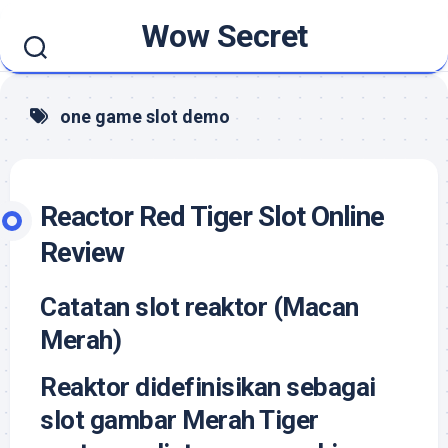
Skip
Wow Secret
to
content
one game slot demo
Reactor Red Tiger Slot Online
Review
Catatan slot reaktor (Macan
Merah)
Reaktor didefinisikan sebagai
slot gambar Merah Tiger