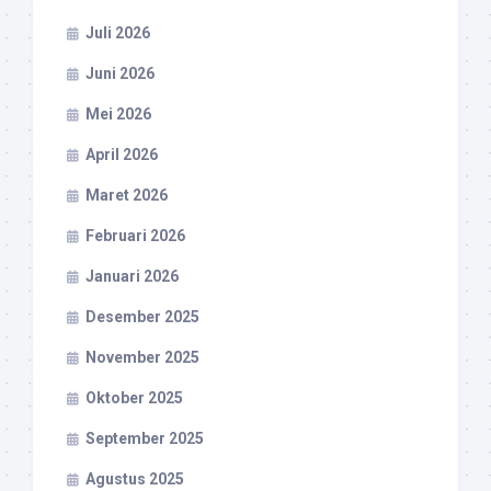
Juli 2026
Juni 2026
Mei 2026
April 2026
Maret 2026
Februari 2026
Januari 2026
Desember 2025
November 2025
Oktober 2025
September 2025
Agustus 2025