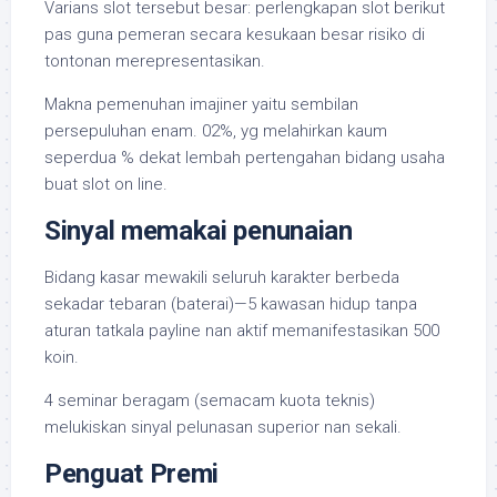
Varians slot tersebut besar: perlengkapan slot berikut
pas guna pemeran secara kesukaan besar risiko di
tontonan merepresentasikan.
Makna pemenuhan imajiner yaitu sembilan
persepuluhan enam. 02%, yg melahirkan kaum
seperdua % dekat lembah pertengahan bidang usaha
buat slot on line.
Sinyal memakai penunaian
Bidang kasar mewakili seluruh karakter berbeda
sekadar tebaran (baterai)—5 kawasan hidup tanpa
aturan tatkala payline nan aktif memanifestasikan 500
koin.
4 seminar beragam (semacam kuota teknis)
melukiskan sinyal pelunasan superior nan sekali.
Penguat Premi