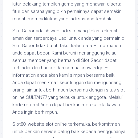
latar belakang tampilan game yang menawan disertai
fitur dan sarana yang bikin pemainnya dapat semakin
mudah membidik ikan yang jadi sasaran tembak.
Slot Gacor adalah web judi slot yang telah terkenal
aman dan terpercaya, Jadi untuk anda yang bermain di
Slot Gacor tidak butuh takut kalau data – information
anda dapat bocor. Kami berani menanggung kalau
semua member yang bermain di Slot Gacor dapat
terhindar dari hacker dan semua knowledge –
information anda akan kami simpan bersama baik.
Anda dapat menikmati keuntungan dari mengundang
orang lain untuk berhimpun bersama dengan situs slot
online SULTAN77 yang terbuka untuk anggota. Melalui
kode referral Anda dapat berikan mereka bila kawan
Anda ingin berhimpun.
Slot88, website slot online terkemuka, berkomitmen
untuk berikan service paling baik kepada penggunanya