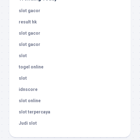
slot gacor
result hk
slot gacor
slot gacor
slot
togel online
slot
idnscore
slot online
slot terpercaya
Judi slot