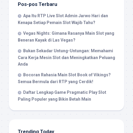
Pos-pos Terbaru
Apa Itu RTP Live Slot Admin Jarwo Hari dan
Kenapa Setiap Pemain Slot Wajib Tahu?
Vegas Nights: Gimana Rasanya Main Slot yang
Beneran Kayak di Las Vegas?
Bukan Sekadar Untung-Untungan: Memahami
Cara Kerja Mesin Slot dan Meningkatkan Peluang
Anda
Bocoran Rahasia Main Slot Book of Vikings?
Semua Bermula dari RTP yang Cerdik!
Daftar Lengkap Game Pragmatic Play Slot
Paling Populer yang Bikin Betah Main
Trending Today