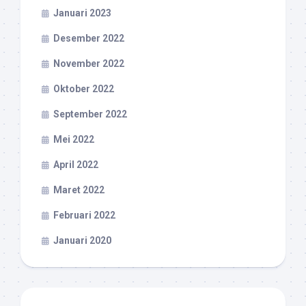
Januari 2023
Desember 2022
November 2022
Oktober 2022
September 2022
Mei 2022
April 2022
Maret 2022
Februari 2022
Januari 2020