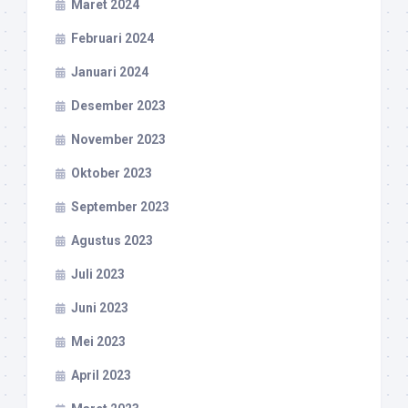
Maret 2024
Februari 2024
Januari 2024
Desember 2023
November 2023
Oktober 2023
September 2023
Agustus 2023
Juli 2023
Juni 2023
Mei 2023
April 2023