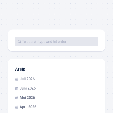
Arsip
Juli 2026
Juni 2026
Mei 2026
April 2026