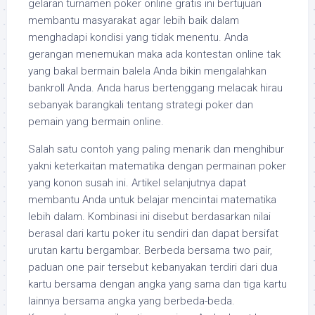
gelaran turnamen poker online gratis ini bertujuan
membantu masyarakat agar lebih baik dalam
menghadapi kondisi yang tidak menentu. Anda
gerangan menemukan maka ada kontestan online tak
yang bakal bermain balela Anda bikin mengalahkan
bankroll Anda. Anda harus bertenggang melacak hirau
sebanyak barangkali tentang strategi poker dan
pemain yang bermain online.
Salah satu contoh yang paling menarik dan menghibur
yakni keterkaitan matematika dengan permainan poker
yang konon susah ini. Artikel selanjutnya dapat
membantu Anda untuk belajar mencintai matematika
lebih dalam. Kombinasi ini disebut berdasarkan nilai
berasal dari kartu poker itu sendiri dan dapat bersifat
urutan kartu bergambar. Berbeda bersama two pair,
paduan one pair tersebut kebanyakan terdiri dari dua
kartu bersama dengan angka yang sama dan tiga kartu
lainnya bersama angka yang berbeda-beda.