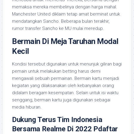
memaksa mereka membelinya dengan harga mahal.
Manchester United diklaim tetap amat berminat untuk
mendatangkan Sancho. Beberapa bulan terakhir,
rumor transfer Sancho ke MU mulai meredup.
Bermain Di Meja Taruhan Modal
Kecil
Kondisi tersebut digunakan untuk menunjuk giliran bagi
pemain untuk melakukan betting harus demi
mengawali sebuah permainan. Bermain kartu menjadi
kegiatan yang dilaksanakan oleh kebanyakan orang
didalam beragam kesempatan. Selain untuk isi waktu
senggang, bermain kartu juga digunakan sebagai
media hiburan.
Dukung Terus Tim Indonesia
Bersama Realme Di 2022 Pdaftar