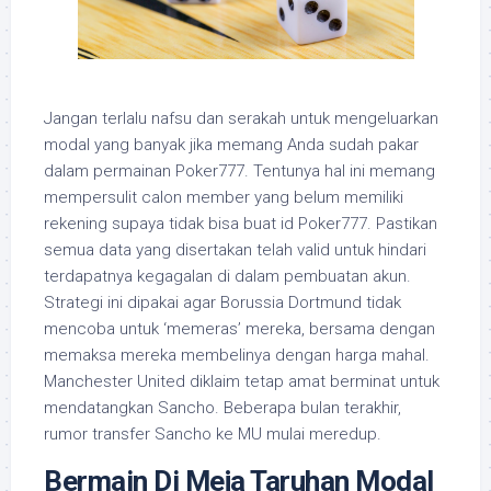
Jangan terlalu nafsu dan serakah untuk mengeluarkan
modal yang banyak jika memang Anda sudah pakar
dalam permainan Poker777. Tentunya hal ini memang
mempersulit calon member yang belum memiliki
rekening supaya tidak bisa buat id Poker777. Pastikan
semua data yang disertakan telah valid untuk hindari
terdapatnya kegagalan di dalam pembuatan akun.
Strategi ini dipakai agar Borussia Dortmund tidak
mencoba untuk ‘memeras’ mereka, bersama dengan
memaksa mereka membelinya dengan harga mahal.
Manchester United diklaim tetap amat berminat untuk
mendatangkan Sancho. Beberapa bulan terakhir,
rumor transfer Sancho ke MU mulai meredup.
Bermain Di Meja Taruhan Modal