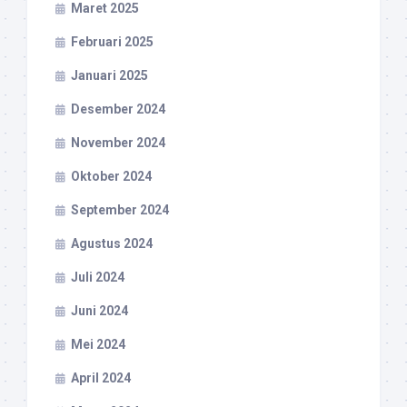
Maret 2025
Februari 2025
Januari 2025
Desember 2024
November 2024
Oktober 2024
September 2024
Agustus 2024
Juli 2024
Juni 2024
Mei 2024
April 2024