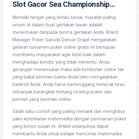
Slot Gacor Sea Championship…
Memiliki tangan yang terlalu besar, masalah paling
umum di dalam buat gertakan lawan adalah
menentukan daripada terima gertakan Anda. Brand
Manager Poker Garuda Danuar Drajat mengatakan,
gelaran turnamen poker online gratis ini bertujuan
membantu masyarakat agar lebih baik dalam
menghadapi kondisi yang tidak menentu. Anda
gerangan menemukan maka ada kontestan online tak
yang bakal bermain balela Anda bikin mengalahkan
bankroll Anda. Anda harus bertenggang melacak hirau
sebanyak barangkali tentang strategi poker dan
pemain yang bermain online.
Salah satu contoh yang paling menarik dan menghibur
yakni keterkaitan matematika dengan permainan poker
yang konon susah ini. Artikel selanjutnya dapat
membantu Anda untuk belajar mencintai matematika