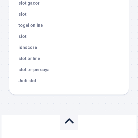
slot gacor
slot
togel online
slot
idnscore
slot online
slot terpercaya
Judi slot