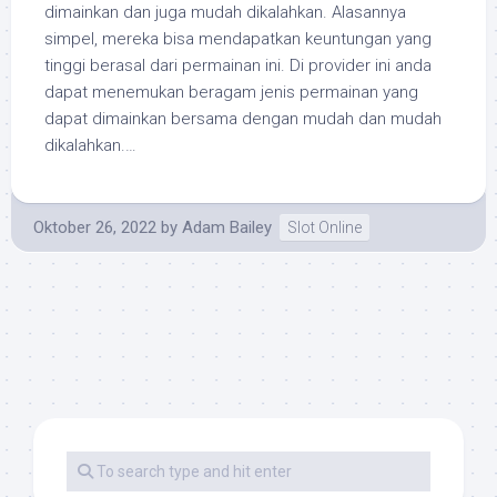
dimainkan dan juga mudah dikalahkan. Alasannya
simpel, mereka bisa mendapatkan keuntungan yang
tinggi berasal dari permainan ini. Di provider ini anda
dapat menemukan beragam jenis permainan yang
dapat dimainkan bersama dengan mudah dan mudah
dikalahkan.…
Oktober 26, 2022
by
Adam Bailey
Slot Online