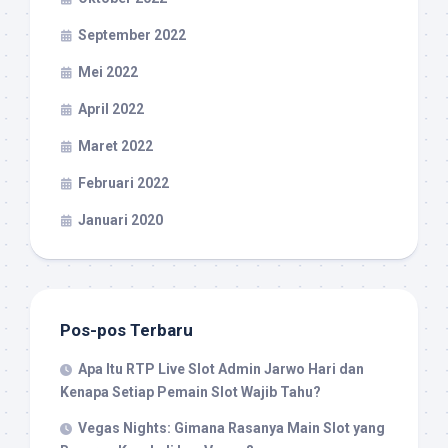
September 2022
Mei 2022
April 2022
Maret 2022
Februari 2022
Januari 2020
Pos-pos Terbaru
Apa Itu RTP Live Slot Admin Jarwo Hari dan
Kenapa Setiap Pemain Slot Wajib Tahu?
Vegas Nights: Gimana Rasanya Main Slot yang