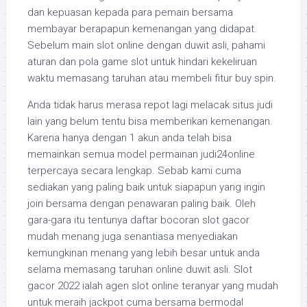
dan kepuasan kepada para pemain bersama
membayar berapapun kemenangan yang didapat.
Sebelum main slot online dengan duwit asli, pahami
aturan dan pola game slot untuk hindari kekeliruan
waktu memasang taruhan atau membeli fitur buy spin.
Anda tidak harus merasa repot lagi melacak situs judi
lain yang belum tentu bisa memberikan kemenangan.
Karena hanya dengan 1 akun anda telah bisa
memainkan semua model permainan judi24online
terpercaya secara lengkap. Sebab kami cuma
sediakan yang paling baik untuk siapapun yang ingin
join bersama dengan penawaran paling baik. Oleh
gara-gara itu tentunya daftar bocoran slot gacor
mudah menang juga senantiasa menyediakan
kemungkinan menang yang lebih besar untuk anda
selama memasang taruhan online duwit asli. Slot
gacor 2022 ialah agen slot online teranyar yang mudah
untuk meraih jackpot cuma bersama bermodal