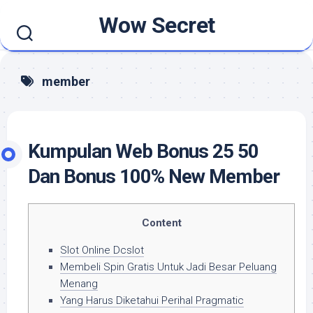
Skip
Wow Secret
to
content
member
Kumpulan Web Bonus 25 50
Dan Bonus 100% New Member
Content
Slot Online Dcslot
Membeli Spin Gratis Untuk Jadi Besar Peluang
Menang
Yang Harus Diketahui Perihal Pragmatic