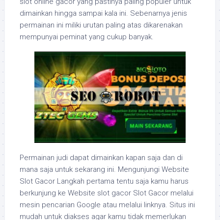
slot online gacor yang pastinya paling populer untuk
dimainkan hingga sampai kala ini. Sebenarnya jenis
permainan ini miliki urutan paling atas dikarenakan
mempunyai peminat yang cukup banyak.
Permainan judi dapat dimainkan kapan saja dan di
mana saja untuk sekarang ini. Mengunjungi Website
Slot Gacor Langkah pertama tentu saja kamu harus
berkunjung ke Website slot gacor Slot Gacor melalui
mesin pencarian Google atau melalui linknya. Situs ini
mudah untuk diakses agar kamu tidak memerlukan