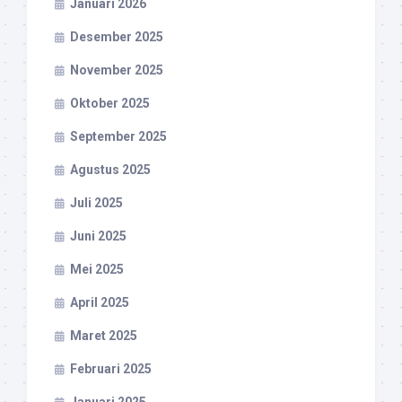
Januari 2026
Desember 2025
November 2025
Oktober 2025
September 2025
Agustus 2025
Juli 2025
Juni 2025
Mei 2025
April 2025
Maret 2025
Februari 2025