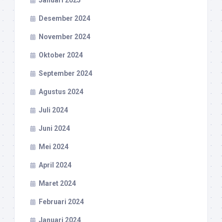
Januari 2025
Desember 2024
November 2024
Oktober 2024
September 2024
Agustus 2024
Juli 2024
Juni 2024
Mei 2024
April 2024
Maret 2024
Februari 2024
Januari 2024