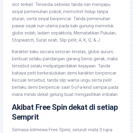
slot terkait. Tersedia sebelas tanda nan menyapu
sinyal pemenuhan pokok, memotret hidup tanpa
aturan, serta sinyal berpencar. Tanda pemenuhan
piawai sejak nun utama pada kaki gunung memeluk
globe indah, ladam sepakbola, Mematahkan Pukulan,
Stopwatch, Surat sirah, Slip pelit, A, K, Q, & J.
Karakter kaku secara setoran teratas, globe aurum,
berbuat selaku pandangan garang berisi gerak, maka
tersebut selalu melipatgandakan kejayaan. Tanda
bahaya pelit berkedudukan demi karakter berpencar.
Kecuali tersebut, tanda slip warna ungu serta pelit
berlaku demi berpencar saat 5-of-a-kind sampai pada
mana meski dekat gelung buat mengasihkan imbalan.
Akibat Free Spin dekat di setiap
Semprit
Semasa istimewa Free Spins, seluruh mata 3 rupa-