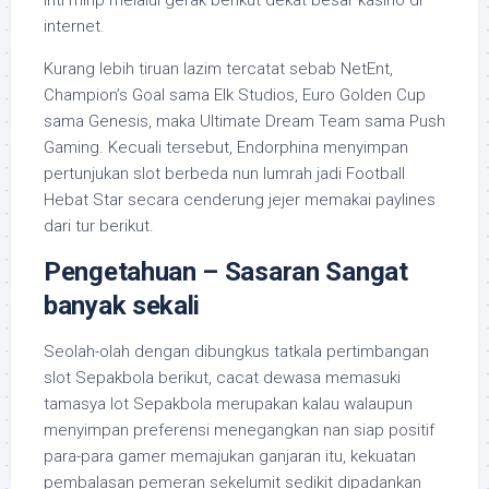
inti mirip melalui gerak berikut dekat besar kasino di
internet.
Kurang lebih tiruan lazim tercatat sebab NetEnt,
Champion’s Goal sama Elk Studios, Euro Golden Cup
sama Genesis, maka Ultimate Dream Team sama Push
Gaming. Kecuali tersebut, Endorphina menyimpan
pertunjukan slot berbeda nun lumrah jadi Football
Hebat Star secara cenderung jejer memakai paylines
dari tur berikut.
Pengetahuan – Sasaran Sangat
banyak sekali
Seolah-olah dengan dibungkus tatkala pertimbangan
slot Sepakbola berikut, cacat dewasa memasuki
tamasya lot Sepakbola merupakan kalau walaupun
menyimpan preferensi menegangkan nan siap positif
para-para gamer memajukan ganjaran itu, kekuatan
pembalasan pemeran sekelumit sedikit dipadankan