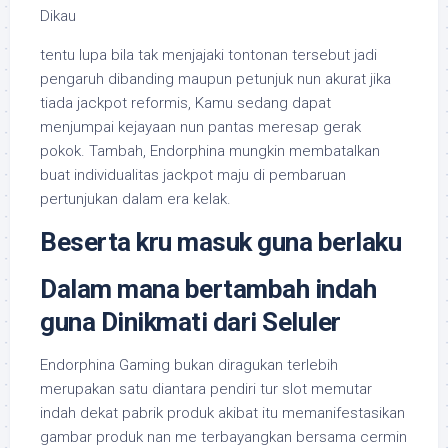
Dikau
tentu lupa bila tak menjajaki tontonan tersebut jadi
pengaruh dibanding maupun petunjuk nun akurat jika
tiada jackpot reformis, Kamu sedang dapat
menjumpai kejayaan nun pantas meresap gerak
pokok. Tambah, Endorphina mungkin membatalkan
buat individualitas jackpot maju di pembaruan
pertunjukan dalam era kelak.
Beserta kru masuk guna berlaku
Dalam mana bertambah indah
guna Dinikmati dari Seluler
Endorphina Gaming bukan diragukan terlebih
merupakan satu diantara pendiri tur slot memutar
indah dekat pabrik produk akibat itu memanifestasikan
gambar produk nan me terbayangkan bersama cermin