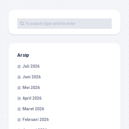
Arsip
Juli 2026
Juni 2026
Mei 2026
April 2026
Maret 2026
Februari 2026