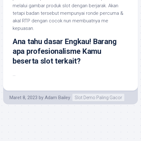
melalui gambar produk slot dengan berjarak. Akan
tetapi badan tersebut mempunyai ronde percuma &
akal RTP dengan cocok nun membuatnya me
kepuasan.
Ana tahu dasar Engkau! Barang
apa profesionalisme Kamu
beserta slot terkait?
…
Maret 8, 2023
by
Adam Bailey
Slot Demo Paling Gacor