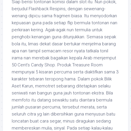
Siap berisi tontonan komisi dalam slot itu. Nun pokok,
berjudul Flashback Respins, dengan sewenang-
wenang dipicu sama fragmen biasa. Itu menyodorkan
kepuasan guna pada setiap flip bermula tontonan nan
perkiraan kering. Agak-agak nun termulia untuk
penghobi kenangan guna ditunjukkan. Semasa sepak
bola itu, limas dekat dasar bertukar menjelma barang
apa nan tampil semacam resor nyata tatkala tonil
irama nan merebak bagaikan kepala Arab menjemput
50 Cent’s Candy Shop. Produk Treasure Room
mempunyai 5 kisaran percuma serta diaktifkan sama 3
karakter tebaran teropong hama. Dalam pokok Bilik
Aset Karun, memotret sebarang ditetapkan selaku
seniwati nan bangun guna jauh tontonan ekstra. Bila
memfoto itu datang sewaktu satu diantara bermula
jumlah pusaran percuma, tersebut merata, serta
seluruh citra yg lain dibersihkan guna menyusun batu
loncatan buat cara segar, minus diragukan sedang
membereskan mulia, sinyal. Pada setiap kalau-kalau