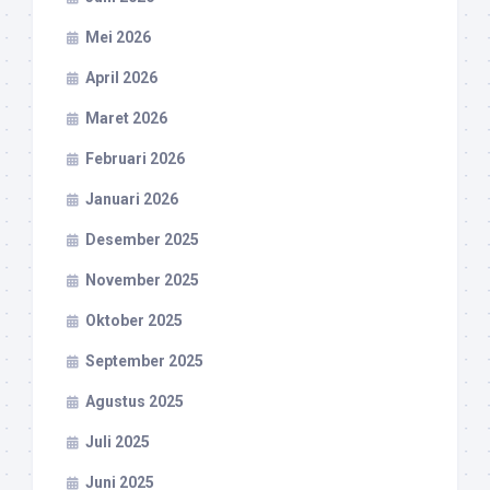
Mei 2026
April 2026
Maret 2026
Februari 2026
Januari 2026
Desember 2025
November 2025
Oktober 2025
September 2025
Agustus 2025
Juli 2025
Juni 2025