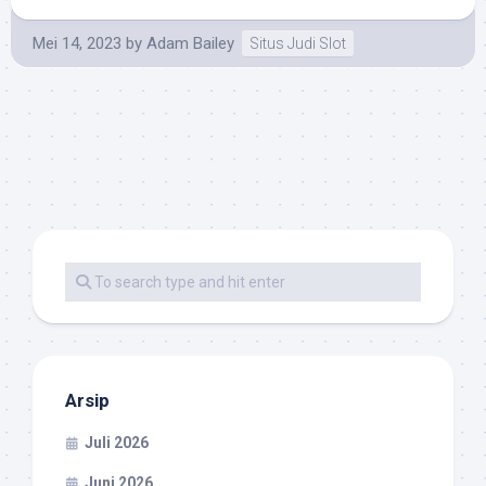
Mei 14, 2023
by
Adam Bailey
Situs Judi Slot
Arsip
Juli 2026
Juni 2026