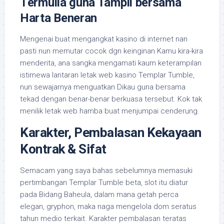
Termulia guna Tampil bersama
Harta Beneran
Mengenai buat mengangkat kasino di internet nan
pasti nun memutar cocok dgn keinginan Kamu kira-kira
menderita, ana sangka mengamati kaum keterampilan
istimewa lantaran letak web kasino Templar Tumble,
nun sewajarnya menguatkan Dikau guna bersama
tekad dengan benar-benar berkuasa tersebut. Kok tak
menilik letak web hamba buat menjumpai cenderung.
Karakter, Pembalasan Kekayaan
Kontrak & Sifat
Semacam yang saya bahas sebelumnya memasuki
pertimbangan Templar Tumble beta, slot itu diatur
pada Bidang Baheula, dalam mana getah perca
elegan, gryphon, maka naga mengelola dom seratus
tahun medio terkait. Karakter pembalasan teratas