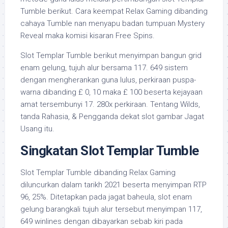
Tumble berikut. Cara keempat Relax Gaming dibanding
cahaya Tumble nan menyapu badan tumpuan Mystery
Reveal maka komisi kisaran Free Spins.
Slot Templar Tumble berikut menyimpan bangun grid
enam gelung, tujuh alur bersama 117. 649 sistem
dengan mengherankan guna lulus, perkiraan puspa-
warna dibanding £ 0, 10 maka £ 100 beserta kejayaan
amat tersembunyi 17. 280x perkiraan. Tentang Wilds,
tanda Rahasia, & Pengganda dekat slot gambar Jagat
Usang itu.
Singkatan Slot Templar Tumble
Slot Templar Tumble dibanding Relax Gaming
diluncurkan dalam tarikh 2021 beserta menyimpan RTP
96, 25%. Ditetapkan pada jagat baheula, slot enam
gelung barangkali tujuh alur tersebut menyimpan 117,
649 winlines dengan dibayarkan sebab kiri pada