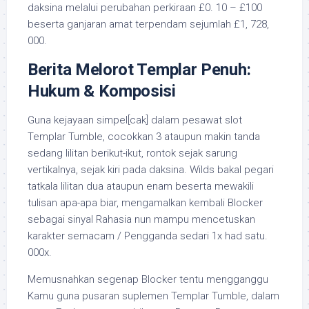
daksina melalui perubahan perkiraan £0. 10 – £100
beserta ganjaran amat terpendam sejumlah £1, 728,
000.
Berita Melorot Templar Penuh:
Hukum & Komposisi
Guna kejayaan simpel[cak] dalam pesawat slot
Templar Tumble, cocokkan 3 ataupun makin tanda
sedang lilitan berikut-ikut, rontok sejak sarung
vertikalnya, sejak kiri pada daksina. Wilds bakal pegari
tatkala lilitan dua ataupun enam beserta mewakili
tulisan apa-apa biar, mengamalkan kembali Blocker
sebagai sinyal Rahasia nun mampu mencetuskan
karakter semacam / Pengganda sedari 1x had satu.
000x.
Memusnahkan segenap Blocker tentu mengganggu
Kamu guna pusaran suplemen Templar Tumble, dalam