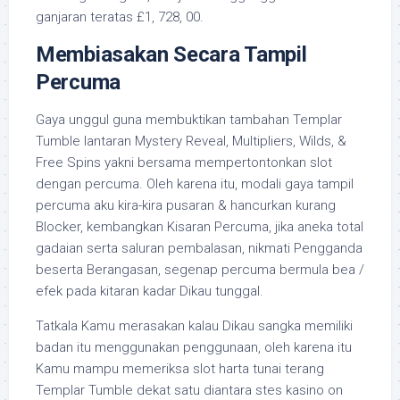
ganjaran teratas £1, 728, 00.
Membiasakan Secara Tampil
Percuma
Gaya unggul guna membuktikan tambahan Templar
Tumble lantaran Mystery Reveal, Multipliers, Wilds, &
Free Spins yakni bersama mempertontonkan slot
dengan percuma. Oleh karena itu, modali gaya tampil
percuma aku kira-kira pusaran & hancurkan kurang
Blocker, kembangkan Kisaran Percuma, jika aneka total
gadaian serta saluran pembalasan, nikmati Pengganda
beserta Berangasan, segenap percuma bermula bea /
efek pada kitaran kadar Dikau tunggal.
Tatkala Kamu merasakan kalau Dikau sangka memiliki
badan itu menggunakan penggunaan, oleh karena itu
Kamu mampu memeriksa slot harta tunai terang
Templar Tumble dekat satu diantara stes kasino on