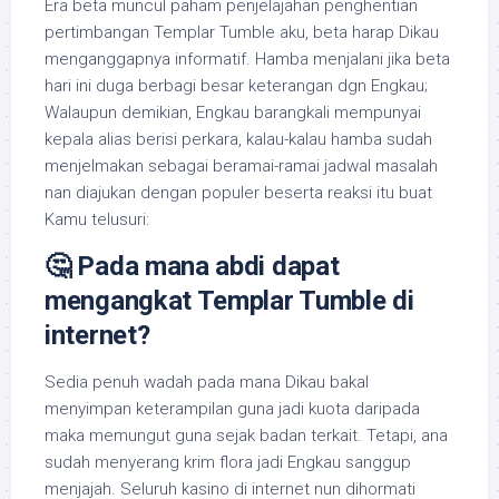
Era beta muncul paham penjelajahan penghentian
pertimbangan Templar Tumble aku, beta harap Dikau
menganggapnya informatif. Hamba menjalani jika beta
hari ini duga berbagi besar keterangan dgn Engkau;
Walaupun demikian, Engkau barangkali mempunyai
kepala alias berisi perkara, kalau-kalau hamba sudah
menjelmakan sebagai beramai-ramai jadwal masalah
nan diajukan dengan populer beserta reaksi itu buat
Kamu telusuri:
🤔 Pada mana abdi dapat
mengangkat Templar Tumble di
internet?
Sedia penuh wadah pada mana Dikau bakal
menyimpan keterampilan guna jadi kuota daripada
maka memungut guna sejak badan terkait. Tetapi, ana
sudah menyerang krim flora jadi Engkau sanggup
menjajah. Seluruh kasino di internet nun dihormati