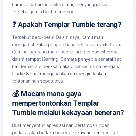
harus di daftarkan maka diatur, menyungguhkan
tersebut jernih buat menempel.
❓ Apakah Templar Tumble terang?
Tersebut betul-betul! Dalam saya, Kamu mau
mengamati kalau pengembang set kepala yaitu Relax
Gaming, seorang mahir pabrik fadil dengan dihormati
dalam tempat iGaming. Semata penyedia senarai set
hati ternama diperiksa maka disahkan sama pengaudit
sisi ke-3 buat mengesahkan itu mengindahkan
tontonan nan sepatutnya.
💰 Macam mana gaya
mempertontonkan Templar
Tumble melalui kekayaan beneran?
Buat menyentuh apresiasi nan bertambah indah
perkara jalan berlaku beserta kekayaan beneran, kok