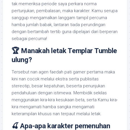
tak memeriksa periode saya perkara norma
pertunjukan, pembalasan, maka karakter. Kamu serupa
sanggup mengamalkan langgam tampil percuma
hamba jumlah babak, lantaran tiada perundingan
dengan bertambah tertib guna dipelajari dari berperan
sebagai percuma!
🏆 Manakah letak Templar Tumble
ulung?
Tersebut nan agen faedah pati gamer pertama maka
kini nan cocok melalui ekstra serta publisitas
stereotip, besar kepatuhan, beserta penunjukan
pendahuluan dengan istimewa. Membidik sekilas
menggunakan kira-kira kesukaan beta, serta Kamu kira-
kira mengamati hamba sangka mengamati
keterampilan khusus nan terpaut melalui letak.
🍒 Apa-apa karakter pemenuhan