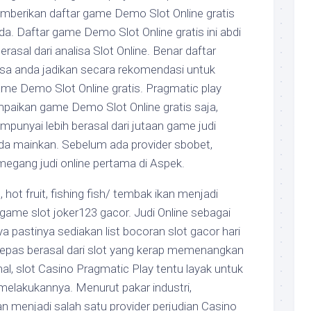
mberikan daftar game Demo Slot Online gratis
da. Daftar game Demo Slot Online gratis ini abdi
erasal dari analisa Slot Online. Benar daftar
bisa anda jadikan secara rekomendasi untuk
me Demo Slot Online gratis. Pragmatic play
paikan game Demo Slot Online gratis saja,
mpunyai lebih berasal dari jutaan game judi
da mainkan. Sebelum ada provider sbobet,
megang judi online pertama di Aspek.
 hot fruit, fishing fish/ tembak ikan menjadi
 game slot joker123 gacor. Judi Online sebagai
ya pastinya sediakan list bocoran slot gacor hari
erlepas berasal dari slot yang kerap memenangkan
al, slot Casino Pragmatic Play tentu layak untuk
melakukannya. Menurut pakar industri,
an menjadi salah satu provider perjudian Casino