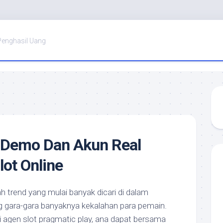
Penghasil Uang
 Demo Dan Akun Real
lot Online
 trend yang mulai banyak dicari di dalam
g gara-gara banyaknya kekalahan para pemain.
i agen slot pragmatic play, ana dapat bersama