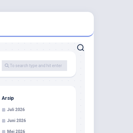
Arsip
Juli 2026
Juni 2026
Mei 2026