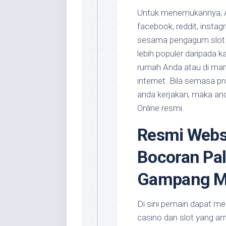
Untuk menemukannya, A
facebook, reddit, insta
sesama pengagum slot o
lebih populer daripada 
rumah Anda atau di ma
internet. Bila semasa pr
anda kerjakan, maka and
Online resmi.
Resmi Websi
Bocoran Pal
Gampang M
Di sini pemain dapat m
casino dan slot yang am