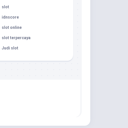
slot
idnscore
slot online
slot terpercaya
Judi slot