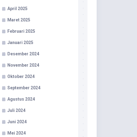
April 2025
Maret 2025
Februari 2025
Januari 2025
Desember 2024
November 2024
Oktober 2024
September 2024
Agustus 2024
Juli 2024
Juni 2024
Mei 2024