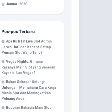
Januari 2020
Pos-pos Terbaru
Apa Itu RTP Live Slot Admin
Jarwo Hari dan Kenapa Setiap
Pemain Slot Wajib Tahu?
Vegas Nights: Gimana
Rasanya Main Slot yang Beneran
Kayak di Las Vegas?
Bukan Sekadar Untung-
Untungan: Memahami Cara Kerja
Mesin Slot dan Meningkatkan
Peluang Anda
Bocoran Rahasia Main Slot