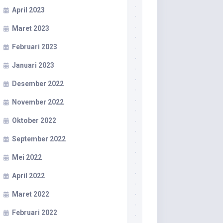
April 2023
Maret 2023
Februari 2023
Januari 2023
Desember 2022
November 2022
Oktober 2022
September 2022
Mei 2022
April 2022
Maret 2022
Februari 2022