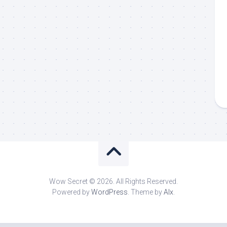
Wow Secret © 2026. All Rights Reserved.
Powered by
WordPress
. Theme by
Alx
.