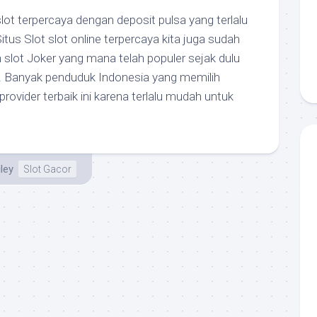
lot terpercaya dengan deposit pulsa yang terlalu
itus Slot slot online terpercaya kita juga sudah
slot Joker yang mana telah populer sejak dulu
i. Banyak penduduk Indonesia yang memilih
ovider terbaik ini karena terlalu mudah untuk
ley
Slot Gacor