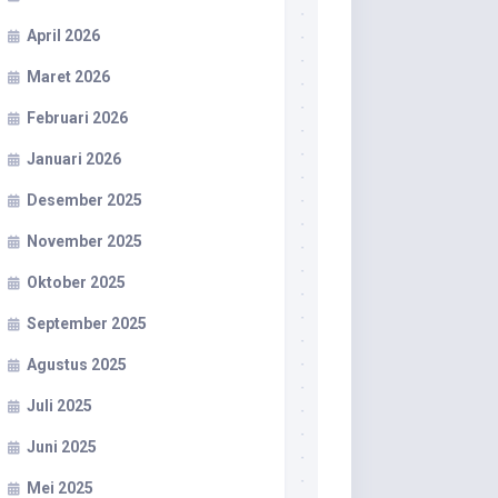
April 2026
Maret 2026
Februari 2026
Januari 2026
Desember 2025
November 2025
Oktober 2025
September 2025
Agustus 2025
Juli 2025
Juni 2025
Mei 2025