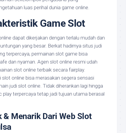
getahuan luas perihal dunia game online.
akteristik Game Slot
 online dapat dikerjakan dengan terlalu mudah dan
tungan yang besar. Berkat hadirnya situs judi
yang terpercaya, permainan slot game bisa
afe dan nyaman. Agen slot online resmi udah
nan slot online terbaik secara fairplay.
 slot online bisa merasakan segera sensasi
ain judi slot online. Tidak diherankan lagi hingga
 play terpercaya tetap jadi tujuan utama berasal
 & Menarik Dari Web Slot
lsa