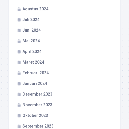
Agustus 2024
Juli 2024
Juni 2024
Mei 2024
April 2024
Maret 2024
Februari 2024
Januari 2024
Desember 2023
November 2023
Oktober 2023
September 2023