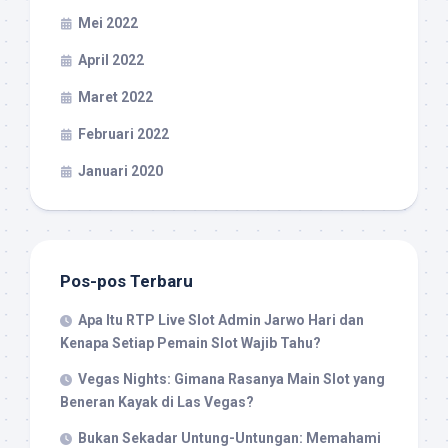
Mei 2022
April 2022
Maret 2022
Februari 2022
Januari 2020
Pos-pos Terbaru
Apa Itu RTP Live Slot Admin Jarwo Hari dan
Kenapa Setiap Pemain Slot Wajib Tahu?
Vegas Nights: Gimana Rasanya Main Slot yang
Beneran Kayak di Las Vegas?
Bukan Sekadar Untung-Untungan: Memahami