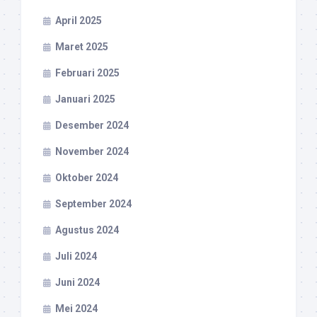
April 2025
Maret 2025
Februari 2025
Januari 2025
Desember 2024
November 2024
Oktober 2024
September 2024
Agustus 2024
Juli 2024
Juni 2024
Mei 2024