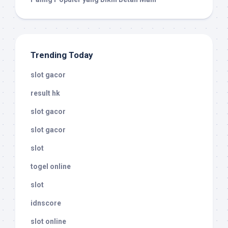
Trending Today
slot gacor
result hk
slot gacor
slot gacor
slot
togel online
slot
idnscore
slot online