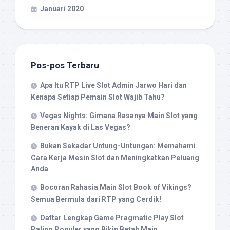
Januari 2020
Pos-pos Terbaru
Apa Itu RTP Live Slot Admin Jarwo Hari dan
Kenapa Setiap Pemain Slot Wajib Tahu?
Vegas Nights: Gimana Rasanya Main Slot yang
Beneran Kayak di Las Vegas?
Bukan Sekadar Untung-Untungan: Memahami
Cara Kerja Mesin Slot dan Meningkatkan Peluang
Anda
Bocoran Rahasia Main Slot Book of Vikings?
Semua Bermula dari RTP yang Cerdik!
Daftar Lengkap Game Pragmatic Play Slot
Paling Populer yang Bikin Betah Main